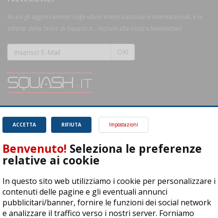
Ricevi gli aggiornamenti sugli ultimi eventi nazionali e internazionali, e le
offerte dello Store di Squash.it... Iscriviti alla nostra Newsletter!
OK!
SQUASH.it: Il punto di riferimento quotidiano per tutti gli amanti di questo
magnifico sport.
Leggi
ACCETTA
RIFIUTA
Impostazioni
Benvenuto!
Seleziona le preferenze
relative ai cookie
In questo sito web utilizziamo i cookie per personalizzare i
ASD Let's Sport - Via T. Olivelli 3, 25014 Castenedolo (BS) - P. Iva:
contenuti delle pagine e gli eventuali annunci
04278030988
pubblicitari/banner, fornire le funzioni dei social network
© Copyright 2015 | All Rights Reserved - Powered by
DynDevice
e analizzare il traffico verso i nostri server. Forniamo