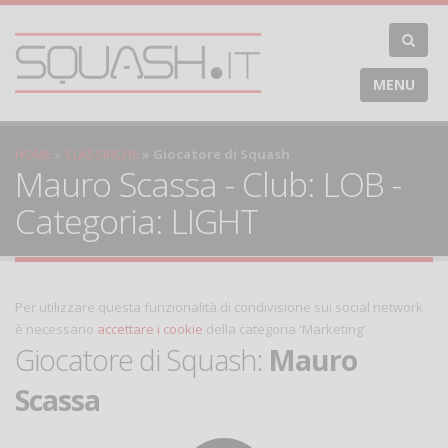
MENU
HOME
CLASSIFICHE
Giocatore di Squash
Mauro Scassa - Club: LOB -
Categoria: LIGHT
Per utilizzare questa funzionalità di condivisione sui social network
è necessario
accettare i cookie
della categoria 'Marketing'
Giocatore di Squash:
Mauro
Scassa