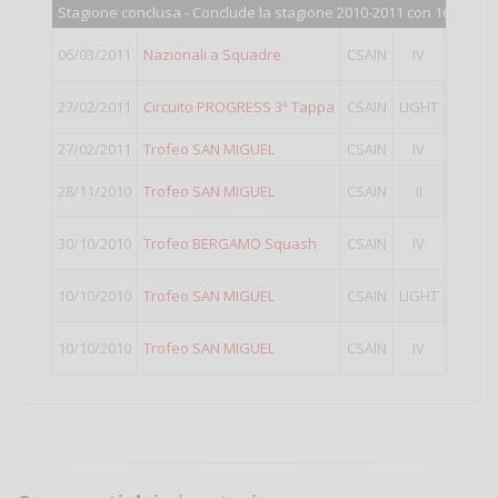
Stagione conclusa - Conclude la stagione 2010-2011 con 161 punti
7°
class
06/03/2011
Nazionali a Squadre
CSAIN
IV
Punti v
5°
class
27/02/2011
Circuito PROGRESS 3ª Tappa
CSAIN
LIGHT
Punti v
27/02/2011
Trofeo SAN MIGUEL
CSAIN
IV
11°
cla
14°
cla
28/11/2010
Trofeo SAN MIGUEL
CSAIN
II
Punti v
14°
cla
30/10/2010
Trofeo BERGAMO Squash
CSAIN
IV
Punti v
3°
class
10/10/2010
Trofeo SAN MIGUEL
CSAIN
LIGHT
Punti v
11°
cla
10/10/2010
Trofeo SAN MIGUEL
CSAIN
IV
Punti v