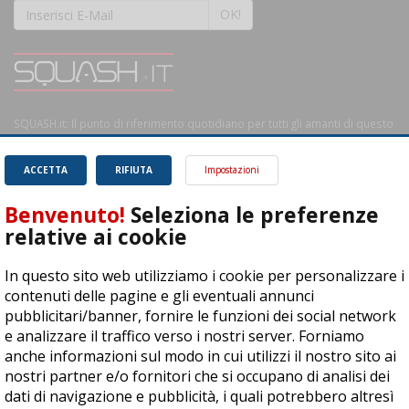
OK!
SQUASH.it: Il punto di riferimento quotidiano per tutti gli amanti di questo
magnifico sport.
Leggi
ACCETTA
RIFIUTA
Impostazioni
Benvenuto!
Seleziona le preferenze
relative ai cookie
ASD Let's Sport - Via T. Olivelli 3, 25014 Castenedolo (BS) - P. Iva:
In questo sito web utilizziamo i cookie per personalizzare i
04278030988
contenuti delle pagine e gli eventuali annunci
© Copyright 2015 | All Rights Reserved - Powered by
DynDevice
pubblicitari/banner, fornire le funzioni dei social network
e analizzare il traffico verso i nostri server. Forniamo
Privacy Policy
Cookie Policy
Accessibilità
Sitemap
anche informazioni sul modo in cui utilizzi il nostro sito ai
nostri partner e/o fornitori che si occupano di analisi dei
dati di navigazione e pubblicità, i quali potrebbero altresì