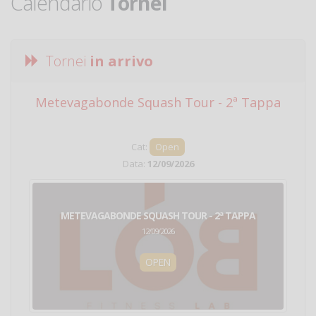
Calendario
Tornei
Tornei
in arrivo
Metevagabonde Squash Tour - 2ª Tappa
Ci
Cat:
Open
Data:
12/09/2026
METEVAGABONDE SQUASH TOUR - 2ª TAPPA
12/09/2026
OPEN