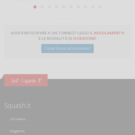
VUOI PARTECIPARE A UN TORNEO? LEGGI IL
REGOLAMENTO
E LE MODALITÀ DI
ISCRIZIONE
!
Come faccio ad iscrivermi?
Just Squash It!
Squash.it
Chi siamo
Registrati