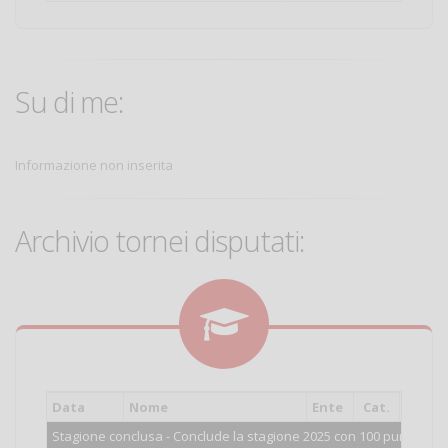
Su di me:
Informazione non inserita
Archivio tornei disputati:
Data
Nome
Ente
Cat.
Piazz
Stagione conclusa - Conclude la stagione 2025 con 100 punti.