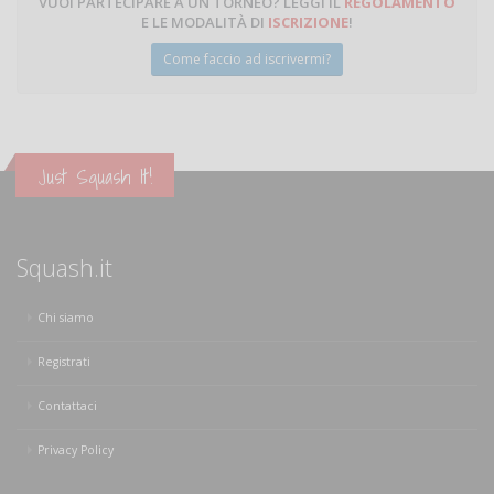
VUOI PARTECIPARE A UN TORNEO? LEGGI IL
REGOLAMENTO
E LE MODALITÀ DI
ISCRIZIONE
!
Come faccio ad iscrivermi?
Just Squash It!
Squash.it
Chi siamo
Registrati
Contattaci
Privacy Policy