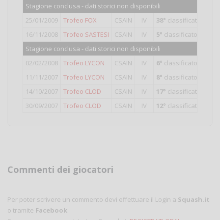
Stagione conclusa - dati storici non disponibili
25/01/2009
Trofeo FOX
CSAIN
IV
38°
classificato su 38
16/11/2008
Trofeo SASTESI
CSAIN
IV
5°
classificato su 11
Stagione conclusa - dati storici non disponibili
02/02/2008
Trofeo LYCON
CSAIN
IV
6°
classificato su 11
11/11/2007
Trofeo LYCON
CSAIN
IV
8°
classificato su 16
14/10/2007
Trofeo CLOD
CSAIN
IV
17°
classificato su 41
30/09/2007
Trofeo CLOD
CSAIN
IV
12°
classificato su 54
Commenti dei giocatori
Per poter scrivere un commento devi effettuare il Login a
Squash.it
o tramite
Facebook
.