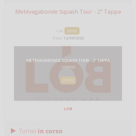
Metevagabonde Squash Tour - 2ª Tappa
Ci
Cat:
Open
Data:
12/09/2026
METEVAGABONDE SQUASH TOUR - 2ª TAPPA
12/09/2026
OPEN
LOB
Tornei
in corso