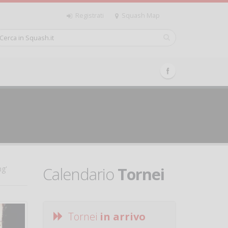
Registrati
Squash Map
Calendario
Tornei
ng'
Tornei
in arrivo