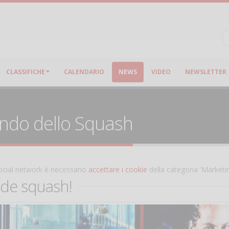
CLASSIFICHE
CALENDARIO
NEWS
VIDEO
NEWSLETTER
ondo dello Squash
 social network è necessario
accettare i cookie
della categoria 'Marketi
nde squash!