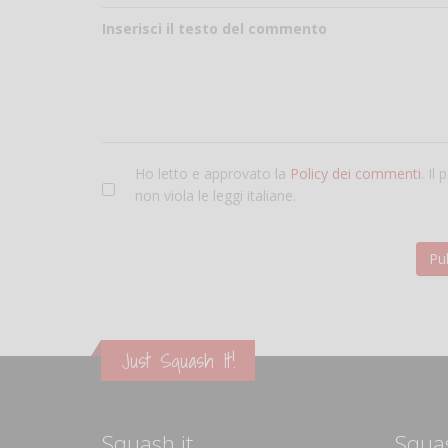
Inserisci il testo del commento
Ho letto e approvato la
Policy dei commenti
. Il
non viola le leggi italiane.
Just Squash It!
Squash.it
Squa