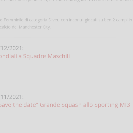
e Femminile di categoria Silver, con incontri giocati su ben 2 campi in
i calcio del Manchester City.
12/2021:
Mondiali a Squadre Maschili
Salve,
come fare per pren
il campo per giocare
un mio amico?
11/2021:
Devo chiamare il nu
Save the date" Grande Squash allo Sporting MI3
telefonico o si può f
online?
Grazie