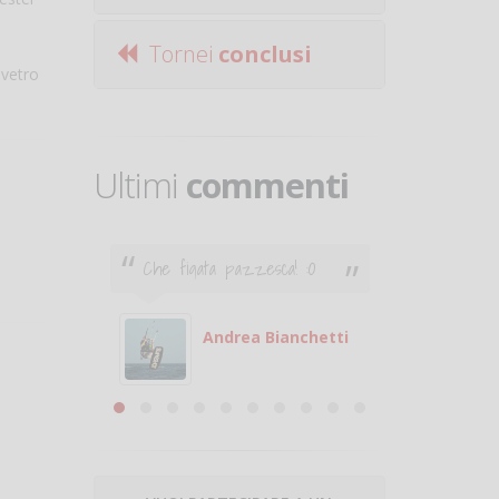
Tornei
conclusi
 vetro
Ultimi
commenti
Che figata pazzesca! :O
Ciao. Son
poco e v
otare
giocare.
 con
puoi gio
Andrea Bianchetti
mero
Michele
are