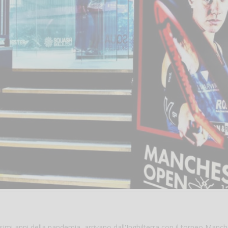
ssimi anni della pandemia, arrivano dall'Inghilterra con il torneo Manc