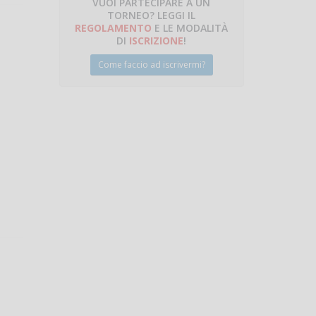
VUOI PARTECIPARE A UN
TORNEO? LEGGI IL
talano
REGOLAMENTO
E LE MODALITÀ
DI
ISCRIZIONE
!
Come faccio ad iscrivermi?