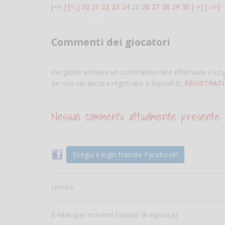
[<<-]
[<-]
20
21
22
23
24
25
26
27
28
29
30
[->]
[->>]
Commenti dei giocatori
Per poter scrivere un commento devi effettuare il Lo
Se non sei ancora registrato a Squash.it,
REGISTRATI
Nessun commento attualmente presente
Esegui il login tramite Facebook!
Utente:
E-Mail (per ricevere l'avviso di risposta)