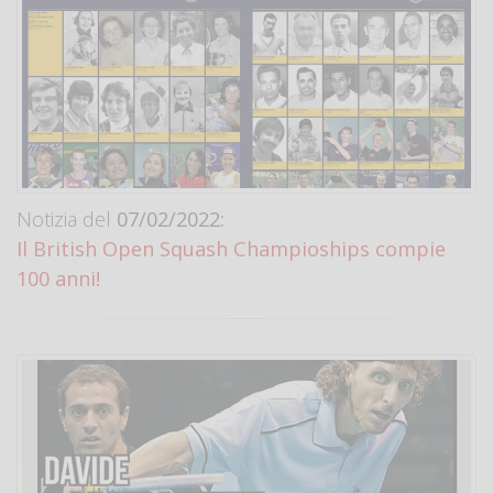
Notizia del
07/02/2022:
Il British Open Squash Champioships compie
100 anni!