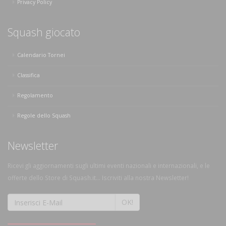
Privacy Policy
Squash giocato
Calendario Tornei
Classifica
Regolamento
Regole dello Squash
Newsletter
Ricevi gli aggiornamenti sugli ultimi eventi nazionali e internazionali, e le
offerte dello Store di Squash.it... Iscriviti alla nostra Newsletter!
OK!