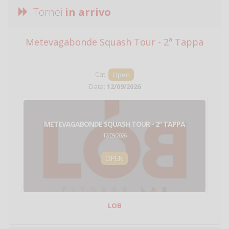
Tornei
in arrivo
Metevagabonde Squash Tour - 2ª Tappa
Ci
Cat:
Open
Data:
12/09/2026
METEVAGABONDE SQUASH TOUR - 2ª TAPPA
12/09/2026
OPEN
LOB