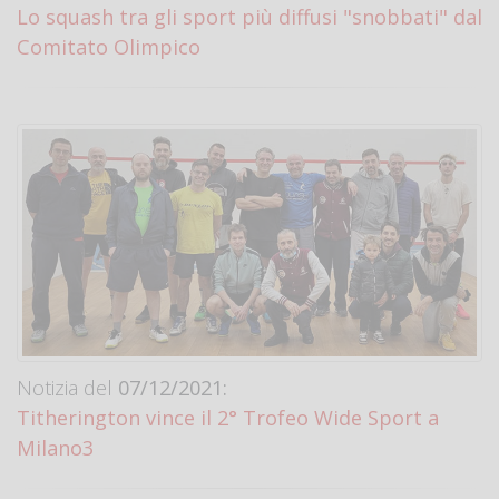
Lo squash tra gli sport più diffusi "snobbati" dal
Comitato Olimpico
Notizia del
07/12/2021:
Titherington vince il 2° Trofeo Wide Sport a
Milano3