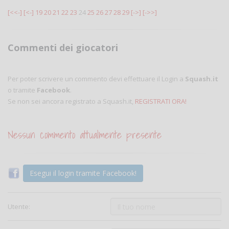
[<<-]
[<-]
19
20
21
22
23
24
25
26
27
28
29
[->]
[->>]
Commenti dei giocatori
Per poter scrivere un commento devi effettuare il Login a
Squash.it
o tramite
Facebook
.
Se non sei ancora registrato a Squash.it,
REGISTRATI ORA!
Nessun commento attualmente presente
Esegui il login tramite Facebook!
Utente: