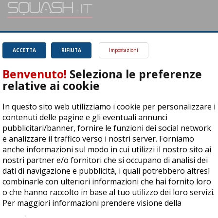
SQUASH.it: Il punto di riferimento quotidiano per tutti gli amanti di questo
magnifico sport.
Leggi
ACCETTA
RIFIUTA
Impostazioni
Benvenuto!
Seleziona le preferenze
relative ai cookie
In questo sito web utilizziamo i cookie per personalizzare i
ASD Let's Sport - Via T. Olivelli 3, 25014 Castenedolo (BS) - P. Iva:
contenuti delle pagine e gli eventuali annunci
04278030988
pubblicitari/banner, fornire le funzioni dei social network
© Copyright 2015 | All Rights Reserved - Powered by
DynDevice
e analizzare il traffico verso i nostri server. Forniamo
anche informazioni sul modo in cui utilizzi il nostro sito ai
Privacy Policy
Cookie Policy
Accessibilità
Sitemap
nostri partner e/o fornitori che si occupano di analisi dei
dati di navigazione e pubblicità, i quali potrebbero altresì
combinarle con ulteriori informazioni che hai fornito loro
o che hanno raccolto in base al tuo utilizzo dei loro servizi.
Per maggiori informazioni prendere visione della
cookie
policy
.