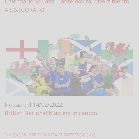
Calendario Squash: Tante novità, divertimento
A.S.S.I.CURATO!
Notizia del
14/02/2022:
British National Masters in campo
[<<-]
[<-]
18
19
20
21
22
23
24
25
26
27
28
[->]
[->>]