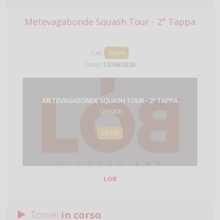
Metevagabonde Squash Tour - 2ª Tappa
Ci
Cat:
Open
Data:
12/09/2026
METEVAGABONDE SQUASH TOUR - 2ª TAPPA
12/09/2026
OPEN
LOB
Tornei
in corso