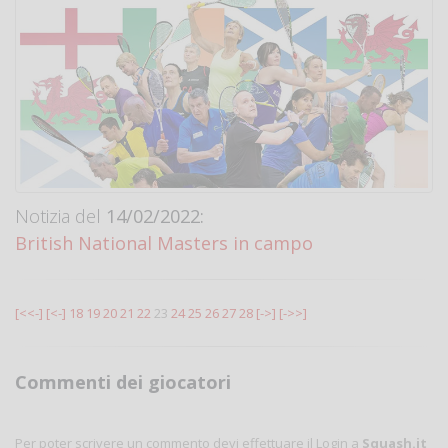
Notizia del
14/02/2022:
British National Masters in campo
[<<-]
[<-]
18
19
20
21
22
23
24
25
26
27
28
[->]
[->>]
Commenti dei giocatori
Per poter scrivere un commento devi effettuare il Login a
Squash.it