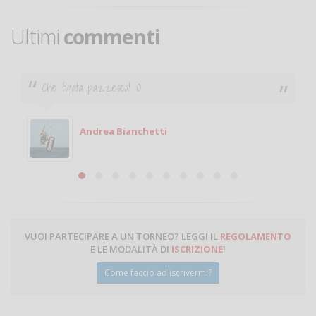
Ultimi
commenti
Ciao. Sono a Treviglio da poco e vorrei tornare a
giocare. Se sei in zona e puoi giocare fammi sapere.
Michele
Michele Miglionico
VUOI PARTECIPARE A UN TORNEO? LEGGI IL
REGOLAMENTO
E LE MODALITÀ DI
ISCRIZIONE
!
Come faccio ad iscrivermi?