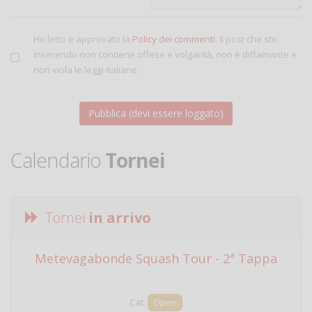
Ho letto e approvato la
Policy dei commenti
. Il post che sto
inserendo non contiene offese e volgarità, non è diffamante e
non viola le leggi italiane.
Calendario
Tornei
Tornei
in arrivo
Metevagabonde Squash Tour - 2ª Tappa
Ci
Cat:
Open