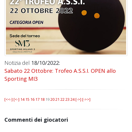
Notizia del
18/10/2022:
Sabato 22 Ottobre: Trofeo A.S.S.I. OPEN allo
Sporting MI3
[<<-]
[<-]
14
15
16
17
18
19
20
21
22
23
24
[->]
[->>]
Commenti dei giocatori