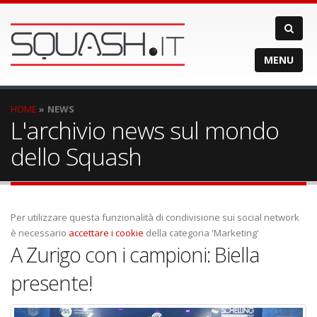
MENU
HOME
NEWS
L'archivio news sul mondo
dello Squash
Per utilizzare questa funzionalità di condivisione sui social network
è necessario
accettare i cookie
della categoria 'Marketing'
A Zurigo con i campioni: Biella
presente!