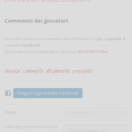
[<<-]
[<-]
14
15
16
17
18
19
20
21
22
23
24
[->]
[->>]
Commenti dei giocatori
Per poter scrivere un commento devi effettuare il Login a
Squash.it
o tramite
Facebook
.
Se non sei ancora registrato a Squash.it,
REGISTRATI ORA!
Nessun commento attualmente presente
Esegui il login tramite Facebook!
Utente:
E-Mail (per ricevere l'avviso di