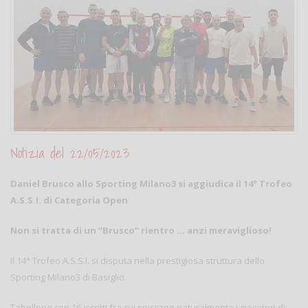
Notizia del 22/05/2023
Daniel Brusco allo Sporting Milano3 si aggiudica il 14° Trofeo
A.S.S.I. di Categoria Open
Non si tratta di un “Brusco” rientro … anzi meraviglioso!
Il 14° Trofeo A.S.S.I. si disputa nella prestigiosa struttura dello
Sporting Milano3 di Basiglio.
Tabellone con 16 iscritti fra cui spiccano naturalmente i giocatori di