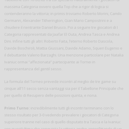
massima Categoria ovvero quella Top che a rigor di logica si
contenderanno la vittoria; in primis troviamo Roberto Morini, Camilo
Germann, Alexander Titherington, Gian Mario Campostrini e a
chiudere il rientrante Daniel Brusco. Poi a seguire tre giocatori di I
Categoria rappresentati da Jaafar El Outa, Andrea Tasca e Andrea
Dini. Infine tutti gli altri: Roberto Faita, l’eterno Roberto Dascola,
Davide Boschiroli, Mattia Giussani, Davide Adamo, Squeri Eugenio e
il debuttante Valerio Barzaghi. Una menzione particolare per Natalia
Ivaniuc ormai “affezionata” partecipante ai Tornei in
rappresentanza del gentil sesso.
La formula del Torneo prevede incontri al meglio de tre game su
cinque all’11 secco senza vantaggi sia per il Tabellone Principale che
per quello di Recupero delle posizioni quinta, e nona.
Primo Turno:
incredibilmente tutti gli incontri terminano con lo
stesso risultato per 3-0 vedendo prevalere i giocatori di Categoria
superiore tranne nel caso di quello disputato tra Tasca e la Ivaniuc
con quest’ultima che conquista la vittoria anche approfittando di un