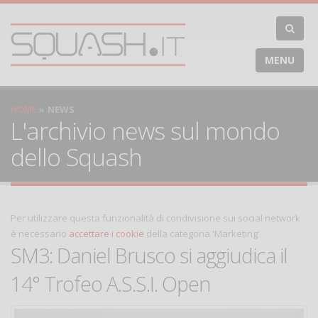
MENU
HOME
NEWS
L'archivio news sul mondo
dello Squash
Per utilizzare questa funzionalità di condivisione sui social network
è necessario
accettare i cookie
della categoria 'Marketing'
SM3: Daniel Brusco si aggiudica il
14° Trofeo A.S.S.I. Open