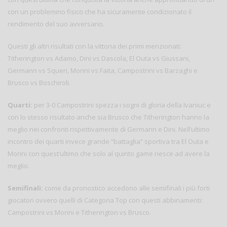
con un problemino fisico che ha sicuramente condizionato il
rendimento del suo avversario.
Questi gli altri risultati con la vittoria dei primi menzionati:
Titherington vs Adamo, Dini vs Dascola, El Outa vs Giussani,
Germann vs Squeri, Morini vs Faita, Campostrini vs Barzaghi e
Brusco vs Boschiroli.
Quarti:
per 3-0 Campostrini spezza i sogni di gloria della Ivaniuc e
con lo stesso risultato anche sia Brusco che Titherington hanno la
meglio nei confronti rispettivamente di Germann e Dini. Nell’ultimo
incontro dei quarti invece grande “battaglia” sportiva tra El Outa e
Morini con quest’ultimo che solo al quinto game riesce ad avere la
meglio.
Semifinali:
come da pronostico accedono alle semifinali i più forti
giocatori ovvero quelli di Categoria Top con questi abbinamenti:
Campostrini vs Morini e Titherington vs Brusco.