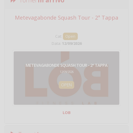
Tornei
in arrivo
Metevagabonde Squash Tour - 2ª Tappa
Ci
Cat:
Open
Data:
12/09/2026
METEVAGABONDE SQUASH TOUR - 2ª TAPPA
12/09/2026
OPEN
LOB