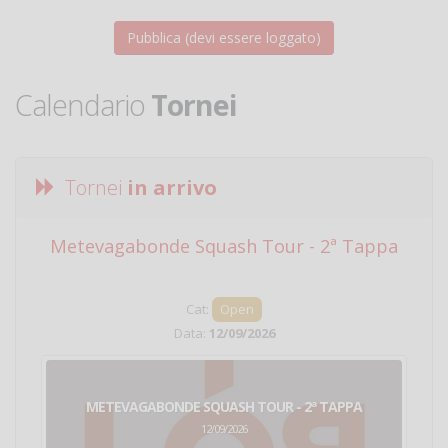
Calendario
Tornei
Tornei
in arrivo
Metevagabonde Squash Tour - 2ª Tappa
Ci
Cat:
Open
Data:
12/09/2026
METEVAGABONDE SQUASH TOUR - 2ª TAPPA
12/09/2026