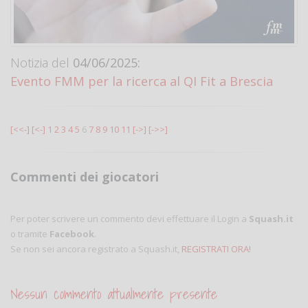
Notizia del
04/06/2025:
Evento FMM per la ricerca al QI Fit a Brescia
[<<-]
[<-]
1
2
3
4
5
6
7
8
9
10
11
[->]
[->>]
Commenti dei giocatori
Per poter scrivere un commento devi effettuare il Login a
Squash.it
o tramite
Facebook
.
Se non sei ancora registrato a Squash.it,
REGISTRATI ORA!
Nessun commento attualmente presente