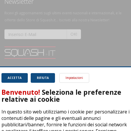
Newsletter
Ricevi gli aggiornamenti sugli ultimi eventi nazionali e internazionali, e le
offerte dello Store di Squash.it... Iscriviti alla nostra Newsletter!
OK!
SQUASH.it: Il punto di riferimento quotidiano per tutti gli amanti di questo
magnifico sport.
Leggi
ACCETTA
RIFIUTA
Impostazioni
Benvenuto!
Seleziona le preferenze
relative ai cookie
In questo sito web utilizziamo i cookie per personalizzare i
ASD Let's Sport - Via T. Olivelli 3, 25014 Castenedolo (BS) - P. Iva:
contenuti delle pagine e gli eventuali annunci
04278030988
pubblicitari/banner, fornire le funzioni dei social network
© Copyright 2015 | All Rights Reserved - Powered by
DynDevice