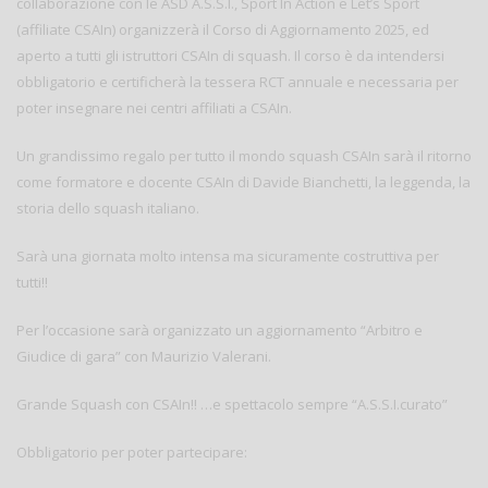
collaborazione con le ASD A.S.S.I., Sport In Action e Let’s Sport
(affiliate CSAIn) organizzerà il Corso di Aggiornamento 2025, ed
aperto a tutti gli istruttori CSAIn di squash. Il corso è da intendersi
obbligatorio e certificherà la tessera RCT annuale e necessaria per
poter insegnare nei centri affiliati a CSAIn.
Un grandissimo regalo per tutto il mondo squash CSAIn sarà il ritorno
come formatore e docente CSAIn di Davide Bianchetti, la leggenda, la
storia dello squash italiano.
Sarà una giornata molto intensa ma sicuramente costruttiva per
tutti!!
Per l’occasione sarà organizzato un aggiornamento “Arbitro e
Giudice di gara” con Maurizio Valerani.
Grande Squash con CSAIn!! …e spettacolo sempre “A.S.S.I.curato”
Obbligatorio per poter partecipare: