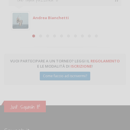
giocare. Se sei in zona e puoi giocare fammi sapere.
Michele
Michele Miglionico
VUOI PARTECIPARE A UN TORNEO? LEGGI IL
REGOLAMENTO
E LE MODALITÀ DI
ISCRIZIONE
!
Come faccio ad iscrivermi?
Just Squash It!