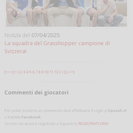
Notizia del
07/04/2025:
La squadra del Grasshopper campione di
Svizzera!
[<<-]
[<-]
2
3
4
5
6
7
8
9
10
11
12
[->]
[->>]
Commenti dei giocatori
Per poter scrivere un commento devi effettuare il Login a
Squash.it
o tramite
Facebook
.
Se non sei ancora registrato a Squash.it,
REGISTRATI ORA!