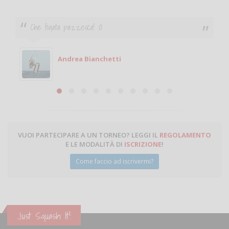
Ciao. Sono a Treviglio da poco e vorrei tornare a
giocare. Se sei in zona e puoi giocare fammi sapere.
Michele
Michele Miglionico
VUOI PARTECIPARE A UN TORNEO? LEGGI IL
REGOLAMENTO
E LE MODALITÀ DI
ISCRIZIONE
!
Come faccio ad iscrivermi?
Just Squash It!