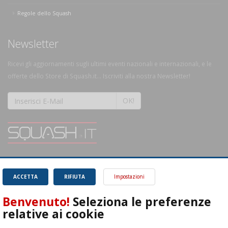
Regole dello Squash
Newsletter
Ricevi gli aggiornamenti sugli ultimi eventi nazionali e internazionali, e le
offerte dello Store di Squash.it... Iscriviti alla nostra Newsletter!
OK!
SQUASH.it: Il punto di riferimento quotidiano per tutti gli amanti di questo
magnifico sport.
Leggi
ACCETTA
RIFIUTA
Impostazioni
Benvenuto!
Seleziona le preferenze
relative ai cookie