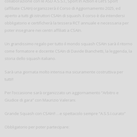
collaborazione con le ASD A.S.S.I., Sport In Action e Let’s Sport
(affiliate CSAIn) organizzerà il Corso di Aggiornamento 2025, ed
aperto a tutti gli istruttori CSAIn di squash. Il corso è da intendersi
obbligatorio e certificherà la tessera RCT annuale e necessaria per
poter insegnare nei centri affiliati a CSAIn.
Un grandissimo regalo per tutto il mondo squash CSAIn sarà il ritorno
come formatore e docente CSAIn di Davide Bianchetti, la leggenda, la
storia dello squash italiano.
Sarà una giornata molto intensa ma sicuramente costruttiva per
tutti!!
Per l’occasione sarà organizzato un aggiornamento “Arbitro e
Giudice di gara” con Maurizio Valerani.
Grande Squash con CSAIn!! …e spettacolo sempre “A.S.S.I.curato”
Obbligatorio per poter partecipare: