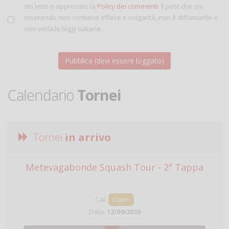
Ho letto e approvato la
Policy dei commenti
. Il post che sto
inserendo non contiene offese e volgarità, non è diffamante e
non viola le leggi italiane.
Calendario
Tornei
Tornei
in arrivo
Metevagabonde Squash Tour - 2ª Tappa
Ci
Cat:
Open
Data:
12/09/2026