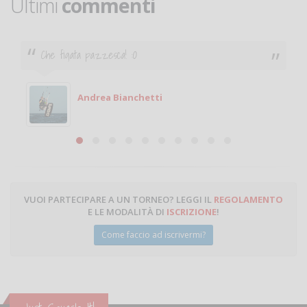
Ultimi
commenti
Ciao. Sono a Treviglio da poco e vorrei tornare a
giocare. Se sei in zona e puoi giocare fammi sapere.
Michele
Michele Miglionico
VUOI PARTECIPARE A UN TORNEO? LEGGI IL
REGOLAMENTO
E LE MODALITÀ DI
ISCRIZIONE
!
Come faccio ad iscrivermi?