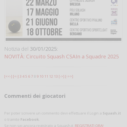
Notizia del
30/01/2025:
NOVITÀ: Circuito Squash CSAIn a Squadre 2025
[<<-]
[<-]
3
4
5
6
7
8
9
10
11
12
13
[->]
[->>]
Commenti dei giocatori
Per poter scrivere un commento devi effettuare il Login a
Squash.it
o tramite
Facebook
.
Se non sei ancora registrato a Squash.it,
REGISTRATI ORA!