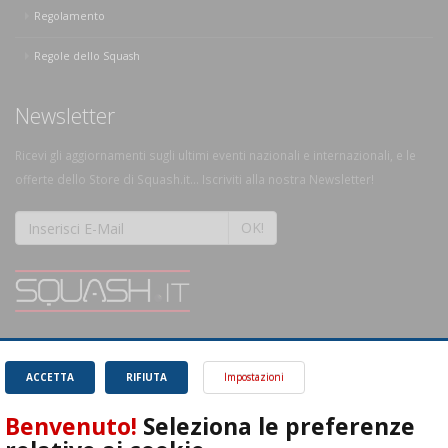
Regolamento
Regole dello Squash
Newsletter
Ricevi gli aggiornamenti sugli ultimi eventi nazionali e internazionali, e le
offerte dello Store di Squash.it... Iscriviti alla nostra Newsletter!
OK!
SQUASH.it: Il punto di riferimento quotidiano per tutti gli amanti di questo
magnifico sport.
Leggi
ACCETTA
RIFIUTA
Impostazioni
Benvenuto!
Seleziona le preferenze