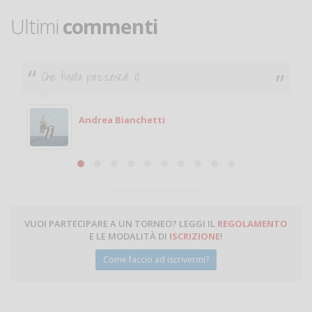
Ultimi
commenti
Ciao. Sono a Treviglio da poco e vorrei tornare a
giocare. Se sei in zona e puoi giocare fammi sapere.
Michele
Michele Miglionico
VUOI PARTECIPARE A UN TORNEO? LEGGI IL
REGOLAMENTO
E LE MODALITÀ DI
ISCRIZIONE
!
Come faccio ad iscrivermi?