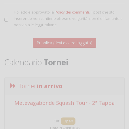
Ho letto e approvato la
Policy dei commenti
. Il post che sto
inserendo non contiene offese e volgarità, non è diffamante e
non viola le leggi italiane.
Calendario
Tornei
Tornei
in arrivo
Metevagabonde Squash Tour - 2ª Tappa
Ci
Cat:
Open
Data:
12/09/2026