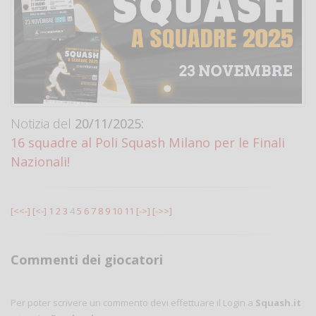
Notizia del
20/11/2025:
16 squadre al Poli Squash Milano per le Finali
Nazionali!
[<<-]
[<-]
1
2
3
4
5
6
7
8
9
10
11
[->]
[->>]
Commenti dei giocatori
Per poter scrivere un commento devi effettuare il Login a
Squash.it