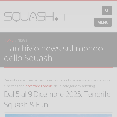
MENU
HOME
NEWS
L'archivio news sul mondo
dello Squash
Per utilizzare questa funzionalità di condivisione sui social network
è necessario
accettare i cookie
della categoria 'Marketing'
Dal 5 al 9 Dicembre 2025: Tenerife
Squash & Fun!