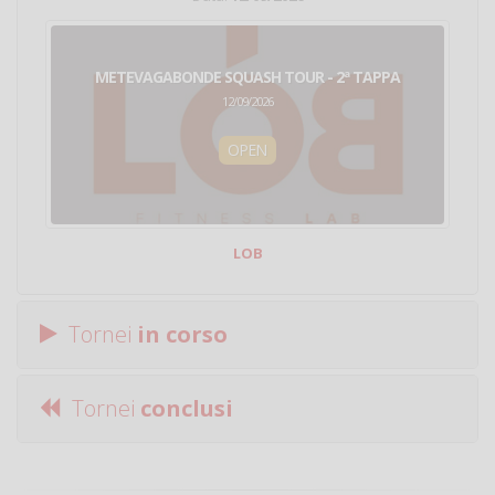
METEVAGABONDE SQUASH TOUR - 2ª TAPPA
12/09/2026
OPEN
LOB
Tornei
in corso
Tornei
conclusi