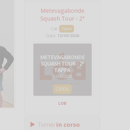
Metevagabonde
Circuito Na
Squash Tour - 2ª
Squadre - 
Tappa
Cat:
Open
Cat:
Squ
Data:
12/09/2026
Data:
19/0
METEVAGABONDE
CIRCU
SQUASH TOUR - 2ª
NAZION
TAPPA
SQUADRE - 
12/09/2026
19/09/
OPEN
SQUA
LOB
Centro Sporti
Tornei
in corso