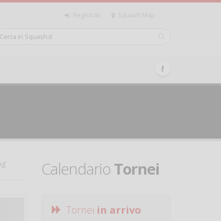
Registrati
Squash Map
Calendario
Tornei
ng'
Tornei
in arrivo