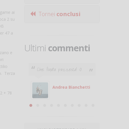
3 game ai
Tornei
conclusi
ioca 2 su
OB
er 47 a
Ultimi
commenti
lzano e
ri
ilio
Che figata pazzesca! :O
Ciao. Son
co. Terza
poco e v
otare
giocare.
 con
puoi gio
Andrea Bianchetti
72 + 78
mero
Michele
are