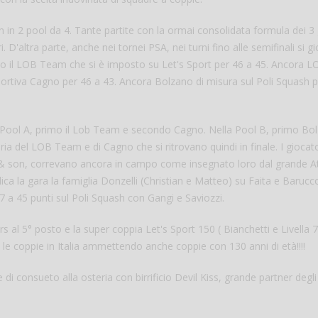
SAIn in 2 pool da 4. Tante partite con la ormai consolidata formula dei 
. D'altra parte, anche nei tornei PSA, nei turni fino alle semifinali si g
ipo il LOB Team che si è imposto su Let's Sport per 46 a 45. Ancora L
portiva Cagno per 46 a 43. Ancora Bolzano di misura sul Poli Squash p
lla Pool A, primo il Lob Team e secondo Cagno. Nella Pool B, primo Bo
ria del LOB Team e di Cagno che si ritrovano quindi in finale. I giocato
r & son, correvano ancora in campo come insegnato loro dal grande Att
Salve,
ica la gara la famiglia Donzelli (Christian e Matteo) su Faita e Baruc
come fare per pren
7 a 45 punti sul Poli Squash con Gangi e Saviozzi.
il campo per giocare
un mio amico?
rs al 5° posto e la super coppia Let's Sport 150 ( Bianchetti e Livella 
Devo chiamare il nu
te le coppie in Italia ammettendo anche coppie con 130 anni di età!!!!
telefonico o si può f
online?
i consueto alla osteria con birrificio Devil Kiss, grande partner degli
Grazie