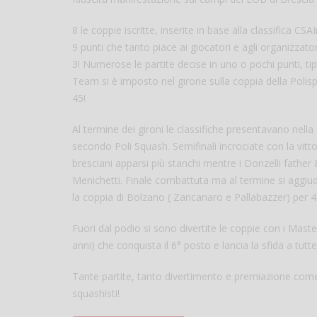
8 le coppie iscritte, inserite in base alla classifica C
9 punti che tanto piace ai giocatori e agli organizzatori
3! Numerose le partite decise in uno o pochi punti, t
Team si è imposto nel girone sulla coppia della Polis
45!
Al termine dei gironi le classifiche presentavano ne
secondo Poli Squash. Semifinali incrociate con la vitto
bresciani apparsi più stanchi mentre i Donzelli fathe
Menichetti. Finale combattuta ma al termine si aggiud
la coppia di Bolzano ( Zancanaro e Pallabazzer) per 4
Fuori dal podio si sono divertite le coppie con i Maste
anni) che conquista il 6° posto e lancia la sfida a tut
Tante partite, tanto divertimento e premiazione come d
squashisti!