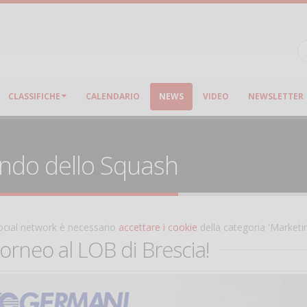
CLASSIFICHE
CALENDARIO
NEWS
VIDEO
NEWSLETTER
ondo dello Squash
 social network è necessario
accettare i cookie
della categoria 'Marketi
torneo al LOB di Brescia!