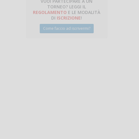
VUOI PARTECIPARE A UN
TORNEO? LEGGI IL
talano
REGOLAMENTO
E LE MODALITÀ
DI
ISCRIZIONE
!
Come faccio ad iscrivermi?