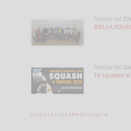
Notizia del
27/
BIELLA SQUASH
Notizia del
20/
16 squadre al 
[<<-]
[<-]
1
2
3
4
5
6
7
8
9
10
11
[->]
[->>]