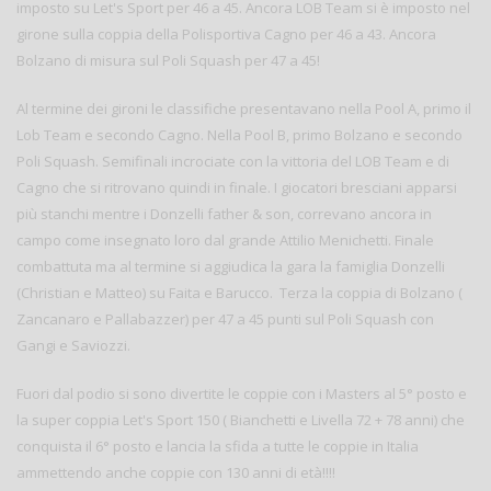
imposto su Let's Sport per 46 a 45. Ancora LOB Team si è imposto nel
girone sulla coppia della Polisportiva Cagno per 46 a 43. Ancora
Bolzano di misura sul Poli Squash per 47 a 45!
Al termine dei gironi le classifiche presentavano nella Pool A, primo il
Lob Team e secondo Cagno. Nella Pool B, primo Bolzano e secondo
Poli Squash. Semifinali incrociate con la vittoria del LOB Team e di
Cagno che si ritrovano quindi in finale. I giocatori bresciani apparsi
più stanchi mentre i Donzelli father & son, correvano ancora in
campo come insegnato loro dal grande Attilio Menichetti. Finale
combattuta ma al termine si aggiudica la gara la famiglia Donzelli
(Christian e Matteo) su Faita e Barucco. Terza la coppia di Bolzano (
Zancanaro e Pallabazzer) per 47 a 45 punti sul Poli Squash con
Gangi e Saviozzi.
Fuori dal podio si sono divertite le coppie con i Masters al 5° posto e
la super coppia Let's Sport 150 ( Bianchetti e Livella 72 + 78 anni) che
conquista il 6° posto e lancia la sfida a tutte le coppie in Italia
ammettendo anche coppie con 130 anni di età!!!!