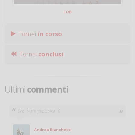
LOB
Tornei
in corso
Tornei
conclusi
Ultimi
commenti
Ciao. Sono a Treviglio da poco e vorrei tornare a
giocare. Se sei in zona e puoi giocare fammi sapere.
Michele