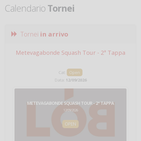
Calendario
Tornei
Tornei
in arrivo
Metevagabonde Squash Tour - 2ª Tappa
Ci
Cat:
Open
Data:
12/09/2026
METEVAGABONDE SQUASH TOUR - 2ª TAPPA
12/09/2026
OPEN