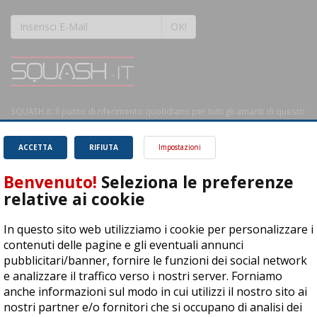
OK!
SQUASH.it: Il punto di riferimento quotidiano per tutti gli amanti di questo
magnifico sport.
Leggi
ACCETTA
RIFIUTA
Impostazioni
Benvenuto!
Seleziona le preferenze
relative ai cookie
ASD Let's Sport - Via T. Olivelli 3, 25014 Castenedolo (BS) - P. Iva:
In questo sito web utilizziamo i cookie per personalizzare i
04278030988
contenuti delle pagine e gli eventuali annunci
© Copyright 2015 | All Rights Reserved - Powered by
DynDevice
pubblicitari/banner, fornire le funzioni dei social network
e analizzare il traffico verso i nostri server. Forniamo
Privacy Policy
Cookie Policy
Accessibilità
Sitemap
anche informazioni sul modo in cui utilizzi il nostro sito ai
nostri partner e/o fornitori che si occupano di analisi dei