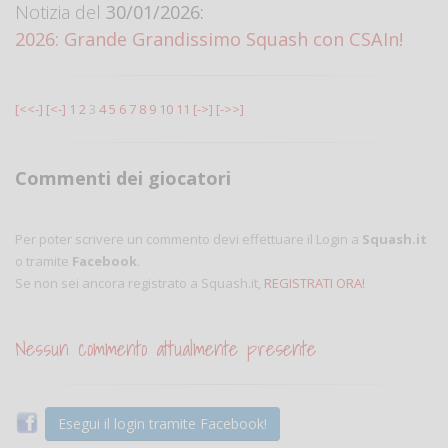
Notizia del
30/01/2026:
2026: Grande Grandissimo Squash con CSAIn!
[<<-]
[<-]
1
2
3
4
5
6
7
8
9
10
11
[->]
[->>]
Commenti dei giocatori
Per poter scrivere un commento devi effettuare il Login a
Squash.it
o tramite
Facebook
.
Se non sei ancora registrato a Squash.it,
REGISTRATI ORA!
Nessun commento attualmente presente
Esegui il login tramite Facebook!