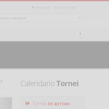
Registrati
Squash Map
Calendario
Tornei
ng'
Tornei
in arrivo