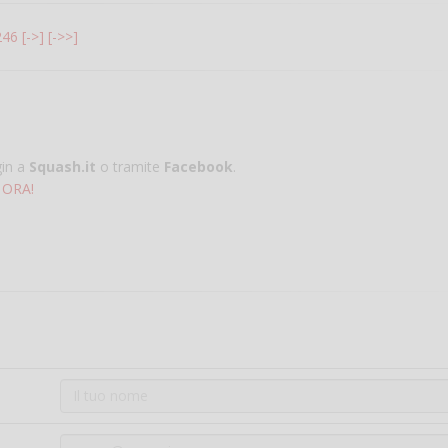
246
[->]
[->>]
gin a
Squash.it
o tramite
Facebook
.
 ORA!