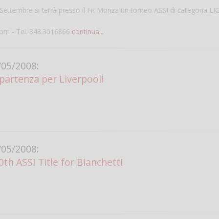
ttembre si terrà presso il Fit Monza un torneo ASSI di categoria L
com - Tel. 348.3016866
continua...
05/2008:
partenza per Liverpool!
Salve,
come fare per pren
il campo per giocare
05/2008:
un mio amico?
th ASSI Title for Bianchetti
Devo chiamare il nu
telefonico o si può f
online?
Grazie