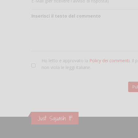
E-Mail (per ricevere l'avviso di risposta)
Inserisci il testo del commento
Ho letto e approvato la
Policy dei commenti
. Il
non viola le leggi italiane.
Just Squash It!