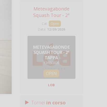
Metevagabonde
Circuito Na
Squash Tour - 2ª
Squadre - 
Tappa
Cat:
Open
Cat:
Squ
Data:
12/09/2026
Data:
19/0
METEVAGABONDE
CIRCU
SQUASH TOUR - 2ª
NAZION
TAPPA
SQUADRE - 
12/09/2026
19/09/
OPEN
SQUA
LOB
Centro Sporti
Tornei
in corso