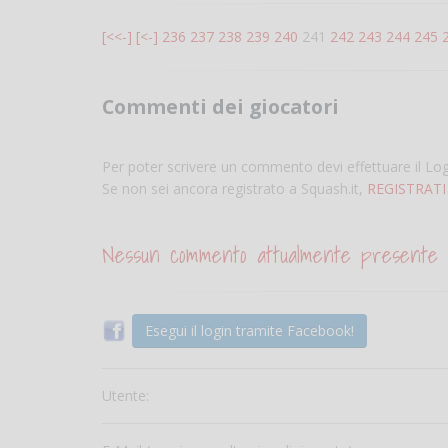
[<<-]
[<-]
236
237
238
239
240
241
242
243
244
245
Commenti dei giocatori
Per poter scrivere un commento devi effettuare il Lo
Se non sei ancora registrato a Squash.it,
REGISTRATI
Nessun commento attualmente presente
Esegui il login tramite Facebook!
Utente: