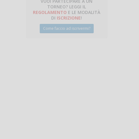
VUOI PARTECIPARE A UN
TORNEO? LEGGI IL
talano
REGOLAMENTO
E LE MODALITÀ
DI
ISCRIZIONE
!
Come faccio ad iscrivermi?