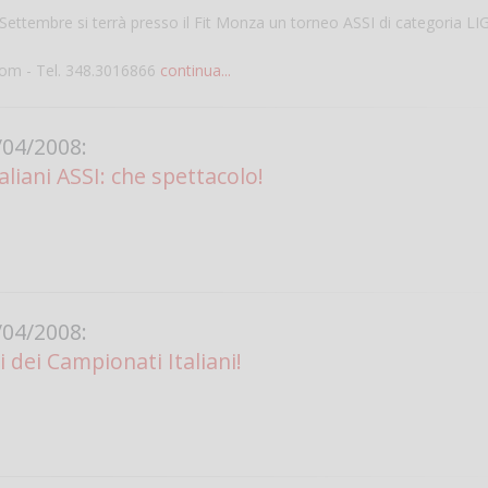
ttembre si terrà presso il Fit Monza un torneo ASSI di categoria L
com - Tel. 348.3016866
continua...
04/2008:
liani ASSI: che spettacolo!
Salve,
come fare per pren
il campo per giocare
04/2008:
un mio amico?
ti dei Campionati Italiani!
Devo chiamare il nu
telefonico o si può f
online?
Grazie