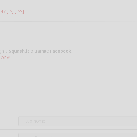
247
[->]
[->>]
gin a
Squash.it
o tramite
Facebook
.
 ORA!