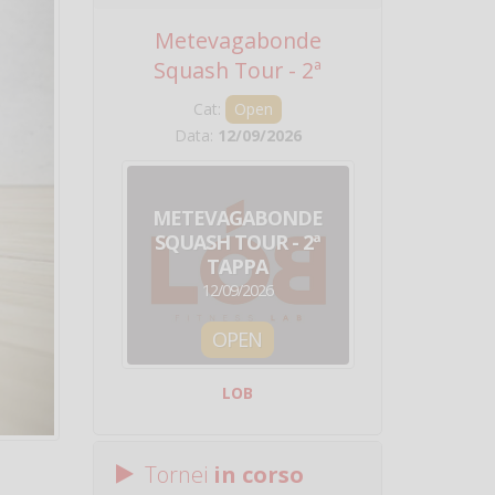
Metevagabonde
Circuito Na
Squash Tour - 2ª
Squadre - 
Tappa
Cat:
Open
Cat:
Squ
Data:
12/09/2026
Data:
19/0
METEVAGABONDE
CIRCU
SQUASH TOUR - 2ª
NAZION
TAPPA
SQUADRE - 
12/09/2026
19/09/
OPEN
SQUA
LOB
Centro Sporti
Tornei
in corso