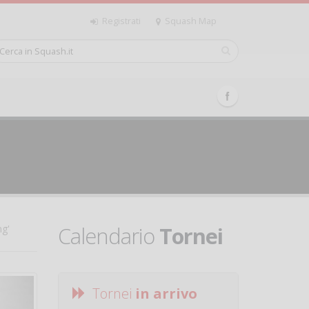
Registrati
Squash Map
Calendario
Tornei
ng'
Tornei
in arrivo