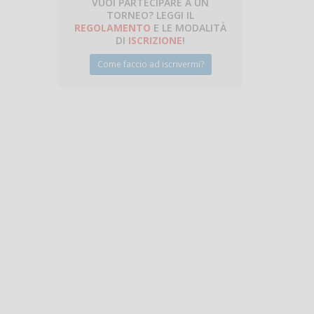
VUOI PARTECIPARE A UN
TORNEO? LEGGI IL
talano
REGOLAMENTO
E LE MODALITÀ
DI
ISCRIZIONE
!
Come faccio ad iscrivermi?