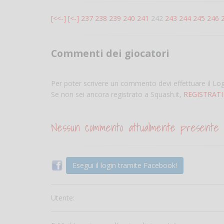
[<<-]
[<-]
237
238
239
240
241
242
243
244
245
246
Commenti dei giocatori
Per poter scrivere un commento devi effettuare il Lo
Se non sei ancora registrato a Squash.it,
REGISTRATI
Nessun commento attualmente presente
Esegui il login tramite Facebook!
Utente: