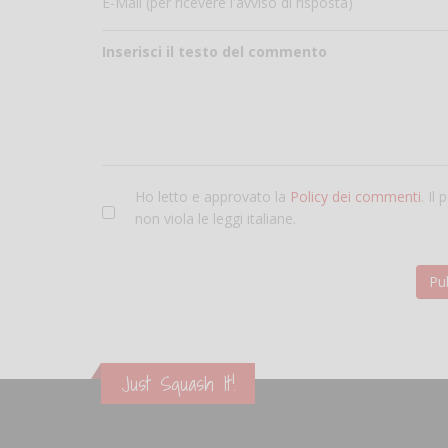
E-Mail (per ricevere l'avviso di risposta)
Inserisci il testo del commento
Ho letto e approvato la
Policy dei commenti
. Il
non viola le leggi italiane.
Just Squash It!