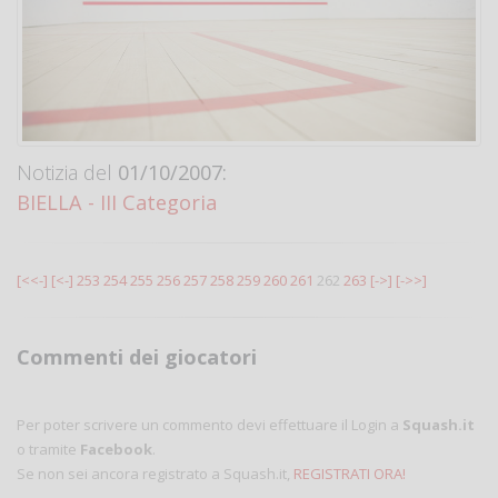
Notizia del
01/10/2007:
BIELLA - III Categoria
[<<-]
[<-]
253
254
255
256
257
258
259
260
261
262
263
[->]
[->>]
Commenti dei giocatori
Per poter scrivere un commento devi effettuare il Login a
Squash.it
o tramite
Facebook
.
Se non sei ancora registrato a Squash.it,
REGISTRATI ORA!