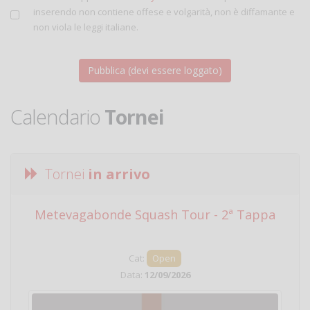
inserendo non contiene offese e volgarità, non è diffamante e
non viola le leggi italiane.
Calendario
Tornei
Tornei
in arrivo
Metevagabonde Squash Tour - 2ª Tappa
Ci
Cat:
Open
Data:
12/09/2026