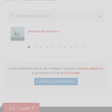
Ciao. Sono a Treviglio da poco e vorrei tornare a
giocare. Se sei in zona e puoi giocare fammi sapere.
Michele
Michele Miglionico
VUOI PARTECIPARE A UN TORNEO? LEGGI IL
REGOLAMENTO
E LE MODALITÀ DI
ISCRIZIONE
!
Come faccio ad iscrivermi?
Just Squash It!