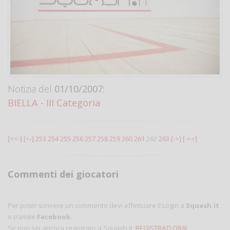
Notizia del
01/10/2007:
BIELLA - III Categoria
[<<-]
[<-]
253
254
255
256
257
258
259
260
261
262
263
[->]
[->>]
Commenti dei giocatori
Per poter scrivere un commento devi effettuare il Login a
Squash.it
o tramite
Facebook
.
Se non sei ancora registrato a Squash.it,
REGISTRATI ORA!