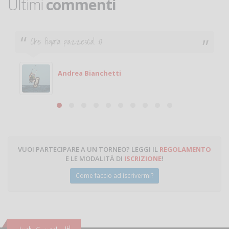
Ultimi
commenti
Ciao. Sono a Treviglio da poco e vorrei tornare a
giocare. Se sei in zona e puoi giocare fammi sapere.
Michele
Michele Miglionico
VUOI PARTECIPARE A UN TORNEO? LEGGI IL
REGOLAMENTO
E LE MODALITÀ DI
ISCRIZIONE
!
Come faccio ad iscrivermi?