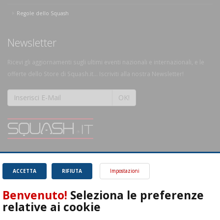
Regole dello Squash
Newsletter
Ricevi gli aggiornamenti sugli ultimi eventi nazionali e internazionali, e le
offerte dello Store di Squash.it... Iscriviti alla nostra Newsletter!
OK!
SQUASH.it: Il punto di riferimento quotidiano per tutti gli amanti di questo
magnifico sport.
Leggi
ACCETTA
RIFIUTA
Impostazioni
Benvenuto!
Seleziona le preferenze
relative ai cookie