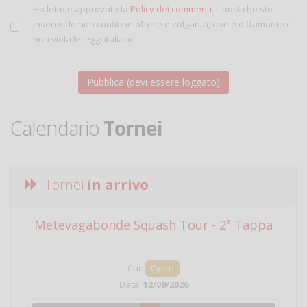
Ho letto e approvato la
Policy dei commenti
. Il post che sto
inserendo non contiene offese e volgarità, non è diffamante e
non viola le leggi italiane.
Calendario
Tornei
Tornei
in arrivo
Metevagabonde Squash Tour - 2ª Tappa
Ci
Cat:
Open
Data:
12/09/2026