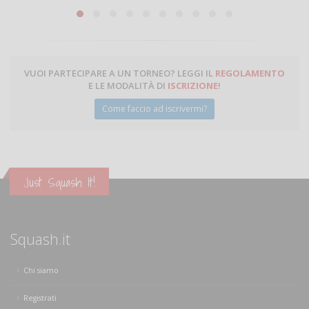
Michele Miglionico
VUOI PARTECIPARE A UN TORNEO? LEGGI IL
REGOLAMENTO
E LE MODALITÀ DI
ISCRIZIONE
!
Come faccio ad iscrivermi?
Just Squash It!
Squash.it
Chi siamo
Registrati