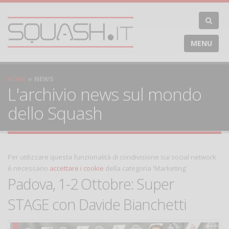
MENU
HOME
NEWS
L'archivio news sul mondo
dello Squash
Per utilizzare questa funzionalità di condivisione sui social network
è necessario
accettare i cookie
della categoria 'Marketing'
Padova, 1-2 Ottobre: Super
STAGE con Davide Bianchetti