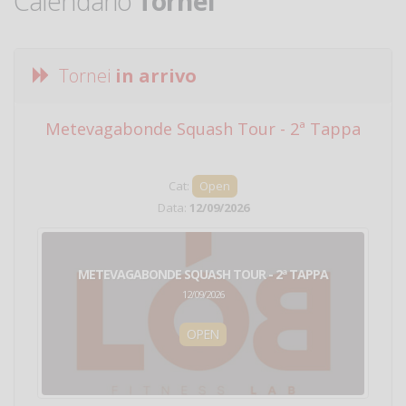
Calendario
Tornei
Tornei
in arrivo
Metevagabonde Squash Tour - 2ª Tappa
Ci
Cat:
Open
Data:
12/09/2026
METEVAGABONDE SQUASH TOUR - 2ª TAPPA
12/09/2026
OPEN