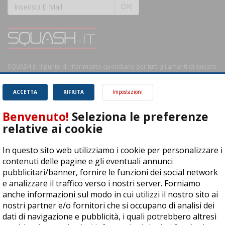
OK!
SQUASH.it: Il punto di riferimento quotidiano per tutti gli amanti di questo
magnifico sport.
Leggi
ACCETTA
RIFIUTA
Impostazioni
Benvenuto!
Seleziona le preferenze
relative ai cookie
ASD Let's Sport - Via T. Olivelli 3, 25014 Castenedolo (BS) - P. Iva:
In questo sito web utilizziamo i cookie per personalizzare i
04278030988
contenuti delle pagine e gli eventuali annunci
© Copyright 2015 | All Rights Reserved - Powered by
DynDevice
pubblicitari/banner, fornire le funzioni dei social network
e analizzare il traffico verso i nostri server. Forniamo
Privacy Policy
Cookie Policy
Accessibilità
Sitemap
anche informazioni sul modo in cui utilizzi il nostro sito ai
nostri partner e/o fornitori che si occupano di analisi dei
dati di navigazione e pubblicità, i quali potrebbero altresì