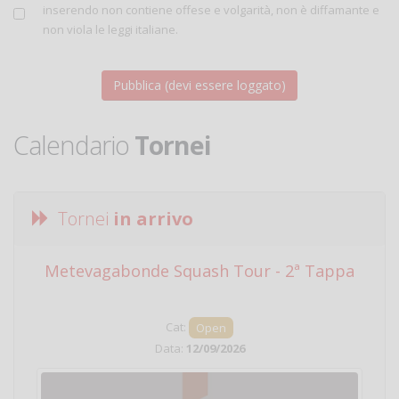
inserendo non contiene offese e volgarità, non è diffamante e
non viola le leggi italiane.
Calendario
Tornei
Tornei
in arrivo
Metevagabonde Squash Tour - 2ª Tappa
Ci
Cat:
Open
Data:
12/09/2026