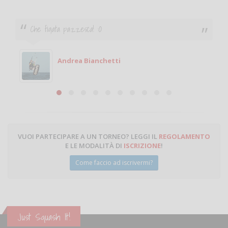
Che figata pazzesca! :O
Andrea Bianchetti
VUOI PARTECIPARE A UN TORNEO? LEGGI IL
REGOLAMENTO
E LE MODALITÀ DI
ISCRIZIONE
!
Come faccio ad iscrivermi?
Just Squash It!