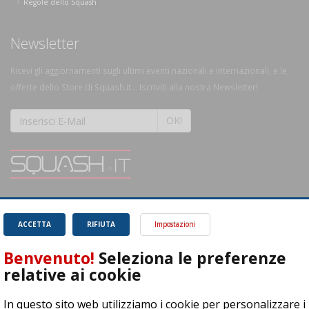
Regole dello Squash
Newsletter
Ricevi gli aggiornamenti sugli ultimi eventi nazionali e internazionali, e le
offerte dello Store di Squash.it... Iscriviti alla nostra Newsletter!
OK!
SQUASH.it: Il punto di riferimento quotidiano per tutti gli amanti di questo
magnifico sport.
Leggi
ACCETTA
RIFIUTA
Impostazioni
Benvenuto!
Seleziona le preferenze
relative ai cookie
In questo sito web utilizziamo i cookie per personalizzare i
ASD Let's Sport - Via T. Olivelli 3, 25014 Castenedolo (BS) - P. Iva: