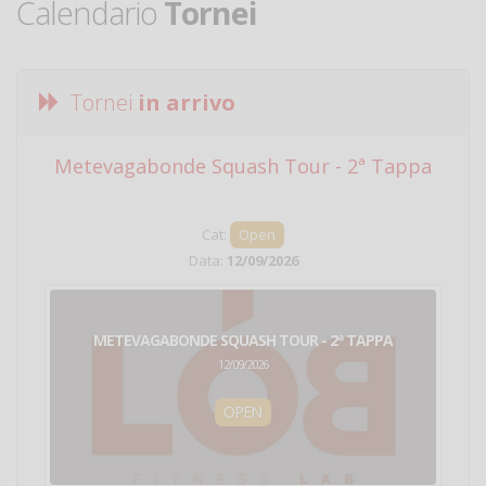
Calendario
Tornei
Tornei
in arrivo
Metevagabonde Squash Tour - 2ª Tappa
Ci
Cat:
Open
Data:
12/09/2026
METEVAGABONDE SQUASH TOUR - 2ª TAPPA
12/09/2026
OPEN