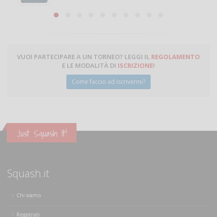
Michele Miglionico
VUOI PARTECIPARE A UN TORNEO? LEGGI IL
REGOLAMENTO
E LE MODALITÀ DI
ISCRIZIONE
!
Come faccio ad iscrivermi?
Just Squash It!
Squash.it
Chi siamo
Registrati