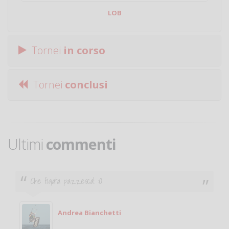
LOB
Tornei
in corso
Tornei
conclusi
Ultimi
commenti
Ciao. Sono a Treviglio da poco e vorrei tornare a
giocare. Se sei in zona e puoi giocare fammi sapere.
Michele