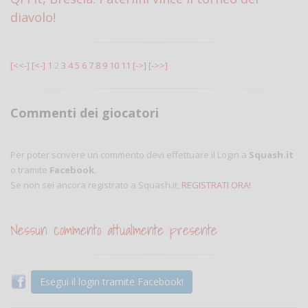
diavolo!
[<<-]
[<-]
1
2
3
4
5
6
7
8
9
10
11
[->]
[->>]
Commenti dei giocatori
Per poter scrivere un commento devi effettuare il Login a
Squash.it
o tramite
Facebook
.
Se non sei ancora registrato a Squash.it,
REGISTRATI ORA!
Nessun commento attualmente presente
Esegui il login tramite Facebook!