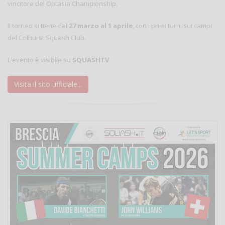
vincitore del Optasia Championship.
Il torneo si tiene dal
27 marzo al 1 aprile
, con i primi turni sui campi
del Colhurst Squash Club.
L'evento è visibile su
SQUASHTV
.
Visita il sito ufficiale...