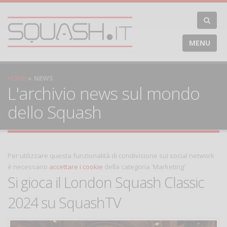
MENU
HOME
NEWS
L'archivio news sul mondo
dello Squash
Per utilizzare questa funzionalità di condivisione sui social network
è necessario
accettare i cookie
della categoria 'Marketing'
Si gioca il London Squash Classic
2024 su SquashTV