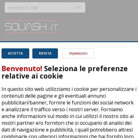
OK!
SQUASH.it: Il punto di riferimento quotidiano per tutti gli amanti di questo
magnifico sport.
Leggi
ACCETTA
RIFIUTA
Impostazioni
Benvenuto!
Seleziona le preferenze
relative ai cookie
In questo sito web utilizziamo i cookie per personalizzare i
ASD Let's Sport - Via T. Olivelli 3, 25014 Castenedolo (BS) - P. Iva:
contenuti delle pagine e gli eventuali annunci
04278030988
pubblicitari/banner, fornire le funzioni dei social network
© Copyright 2015 | All Rights Reserved - Powered by
DynDevice
e analizzare il traffico verso i nostri server. Forniamo
anche informazioni sul modo in cui utilizzi il nostro sito ai
Privacy Policy
Cookie Policy
Accessibilità
Sitemap
nostri partner e/o fornitori che si occupano di analisi dei
dati di navigazione e pubblicità, i quali potrebbero altresì
combinarle con ulteriori informazioni che hai fornito loro