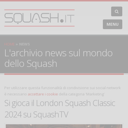
MENU
HOME
NEWS
L'archivio news sul mondo
dello Squash
Per utilizzare questa funzionalità di condivisione sui social network
è necessario
accettare i cookie
della categoria 'Marketing'
Si gioca il London Squash Classic
2024 su SquashTV