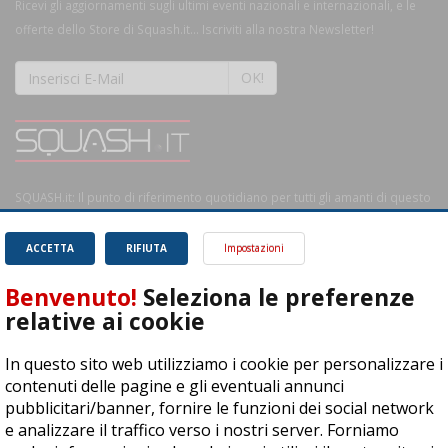
Ricevi gli aggiornamenti sugli ultimi eventi nazionali e internazionali, e le
offerte dello Store di Squash.it... Iscriviti alla nostra Newsletter!
OK!
SQUASH.it: Il punto di riferimento quotidiano per tutti gli amanti di questo
magnifico sport.
Leggi
ACCETTA
RIFIUTA
Impostazioni
Benvenuto!
Seleziona le preferenze
relative ai cookie
ASD Let's Sport - Via T. Olivelli 3, 25014 Castenedolo (BS) - P. Iva:
In questo sito web utilizziamo i cookie per personalizzare i
04278030988
contenuti delle pagine e gli eventuali annunci
© Copyright 2015 | All Rights Reserved - Powered by
DynDevice
pubblicitari/banner, fornire le funzioni dei social network
e analizzare il traffico verso i nostri server. Forniamo
Privacy Policy
Cookie Policy
Accessibilità
Sitemap