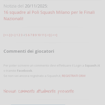
Notizia del
20/11/2025:
16 squadre al Poli Squash Milano per le Finali
Nazionali!
[<<-]
[<-]
1
2
3
4
5
6
7
8
9
10
11
[->]
[->>]
Commenti dei giocatori
Per poter scrivere un commento devi effettuare il Login a
Squash.it
o tramite
Facebook
.
Se non sei ancora registrato a Squash.it,
REGISTRATI ORA!
Nessun commento attualmente presente