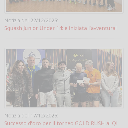
Notizia del
22/12/2025:
Squash Junior Under 14: è iniziata l'avventura!
Notizia del
17/12/2025:
Successo d'oro per il torneo GOLD RUSH al QI