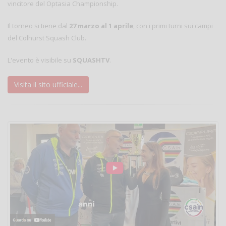
vincitore del Optasia Championship.
Il torneo si tiene dal
27 marzo al 1 aprile
, con i primi turni sui campi
del Colhurst Squash Club.
L'evento è visibile su
SQUASHTV
.
Visita il sito ufficiale...