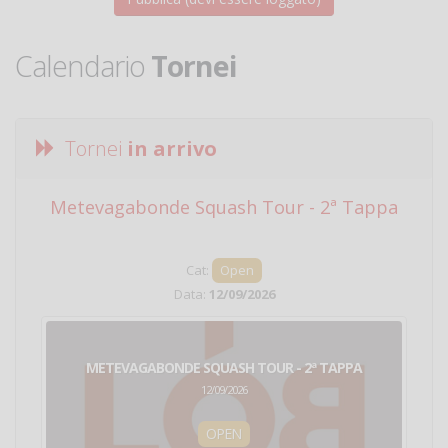
Calendario
Tornei
Tornei
in arrivo
Metevagabonde Squash Tour - 2ª Tappa
Ci
Cat:
Open
Data:
12/09/2026
METEVAGABONDE SQUASH TOUR - 2ª TAPPA
12/09/2026
OPEN