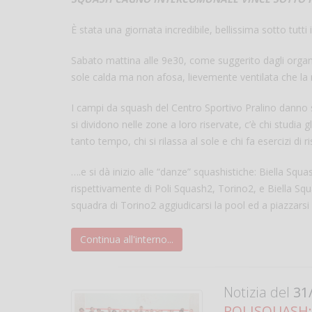
È stata una giornata incredibile, bellissima sotto tutti 
Sabato mattina alle 9e30, come suggerito dagli organizz
sole calda ma non afosa, lievemente ventilata che la
I campi da squash del Centro Sportivo Pralino danno su
si dividono nelle zone a loro riservate, c’è chi studia 
tanto tempo, chi si rilassa al sole e chi fa esercizi di 
….e si dà inizio alle “danze” squashistiche: Biella Squ
rispettivamente di Poli Squash2, Torino2, e Biella Squ
squadra di Torino2 aggiudicarsi la pool ed a piazzarsi 
Continua all'interno...
Notizia del
31/
POLISQUASH: