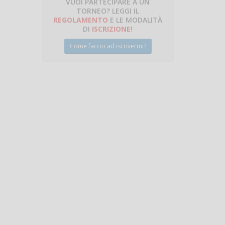
VUOI PARTECIPARE A UN
TORNEO? LEGGI IL
talano
REGOLAMENTO
E LE MODALITÀ
DI
ISCRIZIONE
!
Come faccio ad iscrivermi?