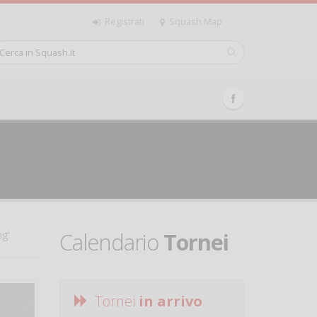
Registrati
Squash Map
Calendario
Tornei
ng'
Tornei
in arrivo