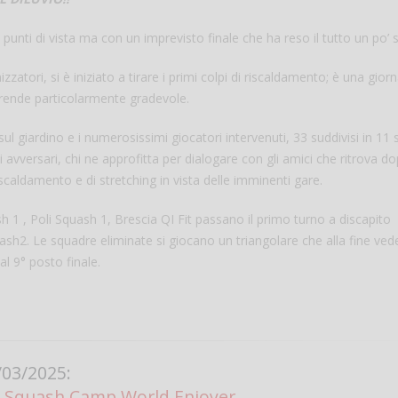
i punti di vista ma con un imprevisto finale che ha reso il tutto un po’ 
atori, si è iniziato a tirare i primi colpi di riscaldamento; è una giorn
 rende particolarmente gradevole.
l giardino e i numerosissimi giocatori intervenuti, 33 suddivisi in 11
gli avversari, chi ne approfitta per dialogare con gli amici che ritrova d
riscaldamento e di stretching in vista delle imminenti gare.
Salve,
ash 1 , Poli Squash 1, Brescia QI Fit passano il primo turno a discapito
ash2. Le squadre eliminate si giocano un triangolare che alla fine vede
come fare per pren
al 9° posto finale.
il campo per giocare
un mio amico?
Devo chiamare il nu
telefonico o si può f
online?
03/2025:
Grazie
 Squash Camp World Enjoyer