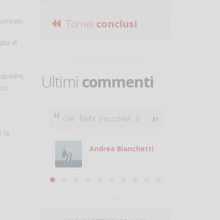
surreale.
Tornei
conclusi
ata di
 squadre,
Ultimi
commenti
opo
Che figata pazzesca! :O
Ciao. Son
poco e v
 la
otare
giocare.
 con
puoi gio
Andrea Bianchetti
mero
Michele
are