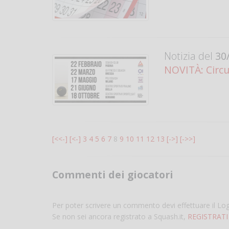
Notizia del
30/
NOVITÀ: Circ
[<<-]
[<-]
3
4
5
6
7
8
9
10
11
12
13
[->]
[->>]
Commenti dei giocatori
Per poter scrivere un commento devi effettuare il Lo
Se non sei ancora registrato a Squash.it,
REGISTRATI