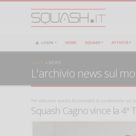
LOGIN
HOME
SQUASH
ATTIVITÀ
HOME
NEWS
L'archivio news sul m
Per utilizzare questa funzionalità di condivisione sui
Squash Cagno vince la 4ª T