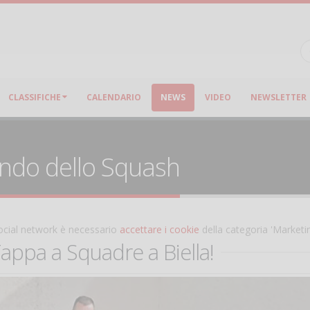
CLASSIFICHE
CALENDARIO
NEWS
VIDEO
NEWSLETTER
ondo dello Squash
 social network è necessario
accettare i cookie
della categoria 'Marketi
appa a Squadre a Biella!