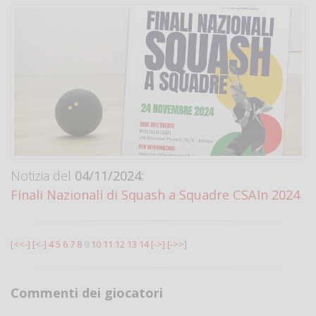
Notizia del
04/11/2024:
Finali Nazionali di Squash a Squadre CSAIn 2024
[<<-]
[<-]
4
5
6
7
8
9
10
11
12
13
14
[->]
[->>]
Commenti dei giocatori