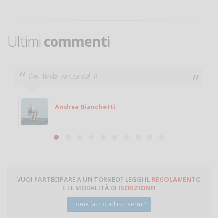
Ultimi
commenti
Ciao. Sono a Treviglio da poco e vorrei tornare a
giocare. Se sei in zona e puoi giocare fammi sapere.
Michele
Michele Miglionico
VUOI PARTECIPARE A UN TORNEO? LEGGI IL
REGOLAMENTO
E LE MODALITÀ DI
ISCRIZIONE
!
Come faccio ad iscrivermi?