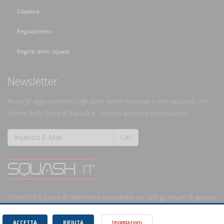
Classifica
Regolamento
Regole dello Squash
Newsletter
Ricevi gli aggiornamenti sugli ultimi eventi nazionali e internazionali, e le
offerte dello Store di Squash.it... Iscriviti alla nostra Newsletter!
OK!
SQUASH.it: Il punto di riferimento quotidiano per tutti gli amanti di questo
magnifico sport.
Leggi
ACCETTA
RIFIUTA
Impostazioni