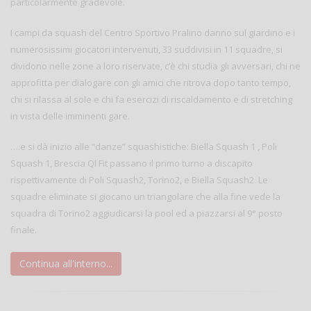
particolarmente gradevole.
I campi da squash del Centro Sportivo Pralino danno sul giardino e i
numerosissimi giocatori intervenuti, 33 suddivisi in 11 squadre, si
dividono nelle zone a loro riservate, c’è chi studia gli avversari, chi ne
approfitta per dialogare con gli amici che ritrova dopo tanto tempo,
chi si rilassa al sole e chi fa esercizi di riscaldamento e di stretching
in vista delle imminenti gare.
….e si dà inizio alle “danze” squashistiche: Biella Squash 1 , Poli
Squash 1, Brescia QI Fit passano il primo turno a discapito
rispettivamente di Poli Squash2, Torino2, e Biella Squash2. Le
squadre eliminate si giocano un triangolare che alla fine vede la
squadra di Torino2 aggiudicarsi la pool ed a piazzarsi al 9° posto
finale.
Continua all'interno...