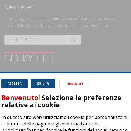
Newsletter
Ricevi gli aggiornamenti sugli ultimi eventi nazionali e internazionali, e le
offerte dello Store di Squash.it... Iscriviti alla nostra Newsletter!
OK!
SQUASH.it: Il punto di riferimento quotidiano per tutti gli amanti di questo
magnifico sport.
Leggi
ACCETTA
RIFIUTA
Impostazioni
Benvenuto!
Seleziona le preferenze
relative ai cookie
In questo sito web utilizziamo i cookie per personalizzare i
ASD Let's Sport - Via T. Olivelli 3, 25014 Castenedolo (BS) - P. Iva:
contenuti delle pagine e gli eventuali annunci
04278030988
pubblicitari/banner, fornire le funzioni dei social network