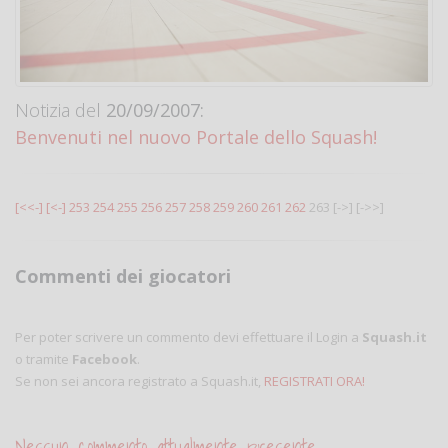
Notizia del
20/09/2007:
Benvenuti nel nuovo Portale dello Squash!
[<<-]
[<-]
253
254
255
256
257
258
259
260
261
262
263
[->]
[->>]
Commenti dei giocatori
Per poter scrivere un commento devi effettuare il Login a
Squash.it
o tramite
Facebook
.
Se non sei ancora registrato a Squash.it,
REGISTRATI ORA!
Nessun commento attualmente presente