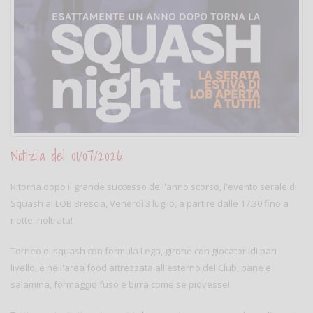
Notizia del 01/07/2026
Ritorna dopo il grande successo dell'anno scorso, l'evento serale di
Squash al LOB Brescia, Venerdì 3 luglio, a partire dalle 17.30 fino a
notte inoltrata!
Torneo di squash con formula Lega, girone con giocatori di pari
livello, e nell'area food attrezzata all'esterno del Club, pane e
salamina, formaggio fuso e birra come se piovesse!