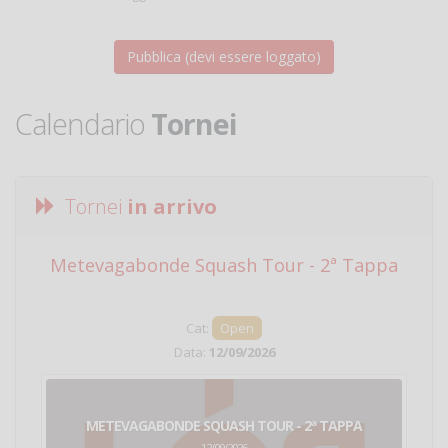
Calendario
Tornei
Tornei
in arrivo
Metevagabonde Squash Tour - 2ª Tappa
Ci
Cat:
Open
Data:
12/09/2026
METEVAGABONDE SQUASH TOUR - 2ª TAPPA
12/09/2026