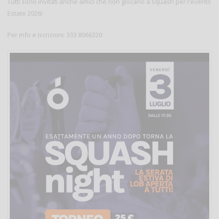
Tutti sono invitati anche amici che non giocano a squash per l'evento
Estate 2026!
Per info e iscrizioni: 333 8066320