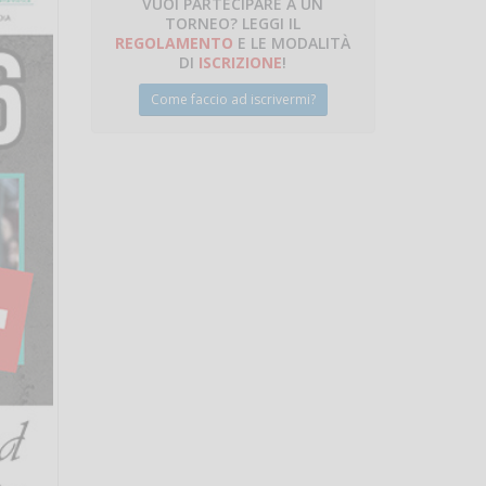
VUOI PARTECIPARE A UN
TORNEO? LEGGI IL
REGOLAMENTO
E LE MODALITÀ
DI
ISCRIZIONE
!
Come faccio ad iscrivermi?