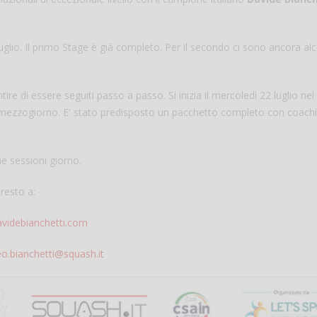
 luglio. Il primo Stage è già completo. Per il secondo ci sono ancora alc
re di essere seguiti passo a passo. Si inizia il mercoledì 22 luglio nel
mezzogiorno. E' stato predisposto un pacchetto completo con coachi
e sessioni giorno.
Salve,
Che figata pazzesca!
presto a:
come fare per prenotare
il campo per giocare con
Andrea Bia
videbianchetti.com
un mio amico?
Devo chiamare il numero
telefonico o si può fare
.bianchetti@squash.it
online?
Grazie