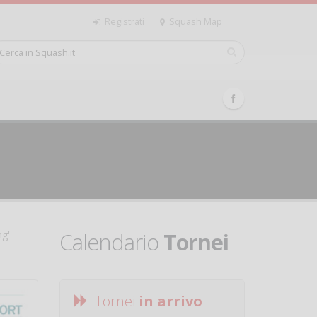
Registrati
Squash Map
Calendario
Tornei
ng'
Tornei
in arrivo