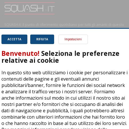
SQUASH.it: Il punto di riferimento quotidiano per tutti gli amanti di questo
magnifico sport.
Leggi
ACCETTA
RIFIUTA
Impostazioni
Benvenuto!
Seleziona le preferenze
relative ai cookie
ASD Let's Sport - Via T. Olivelli 3, 25014 Castenedolo (BS) - P. Iva:
In questo sito web utilizziamo i cookie per personalizzare i
04278030988
contenuti delle pagine e gli eventuali annunci
© Copyright 2015 | All Rights Reserved - Powered by
DynDevice
pubblicitari/banner, fornire le funzioni dei social network
e analizzare il traffico verso i nostri server. Forniamo
Privacy Policy
Cookie Policy
Accessibilità
Sitemap
anche informazioni sul modo in cui utilizzi il nostro sito ai
nostri partner e/o fornitori che si occupano di analisi dei
dati di navigazione e pubblicità, i quali potrebbero altresì
combinarle con ulteriori informazioni che hai fornito loro
o che hanno raccolto in base al tuo utilizzo dei loro servizi.