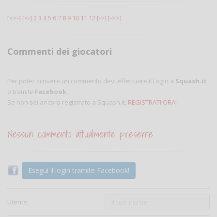
[<<-]
[<-]
2
3
4
5
6
7
8
9
10
11
12
[->]
[->>]
Commenti dei giocatori
Per poter scrivere un commento devi effettuare il Login a
Squash.it
o tramite
Facebook
.
Se non sei ancora registrato a Squash.it,
REGISTRATI ORA!
Nessun commento attualmente presente
Esegui il login tramite Facebook!
Utente: