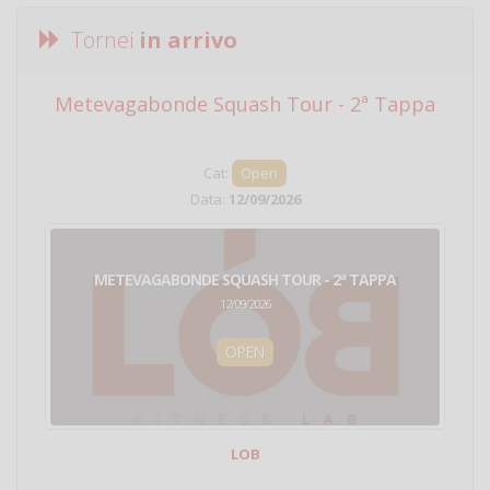
Tornei
in arrivo
Metevagabonde Squash Tour - 2ª Tappa
Ci
Cat:
Open
Data:
12/09/2026
METEVAGABONDE SQUASH TOUR - 2ª TAPPA
12/09/2026
OPEN
LOB