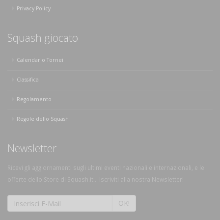
Privacy Policy
Squash giocato
Calendario Tornei
Classifica
Regolamento
Regole dello Squash
Newsletter
Ricevi gli aggiornamenti sugli ultimi eventi nazionali e internazionali, e le
offerte dello Store di Squash.it... Iscriviti alla nostra Newsletter!
OK!