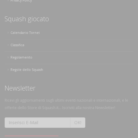
Privacy Policy
Squash giocato
Calendario Tornei
Classifica
Regolamento
Regole dello Squash
Newsletter
Ricevi gli aggiornamenti sugli ultimi eventi nazionali e internazionali, e le
offerte dello Store di Squash.it... Iscriviti alla nostra Newsletter!
OK!