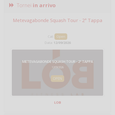
Tornei
in arrivo
Metevagabonde Squash Tour - 2ª Tappa
Ci
Cat:
Open
Data:
12/09/2026
METEVAGABONDE SQUASH TOUR - 2ª TAPPA
12/09/2026
OPEN
LOB