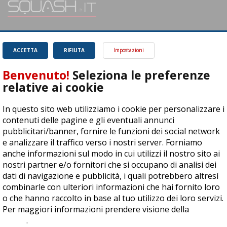
SQUASH.it: Il punto di riferimento quotidiano per tutti gli amanti di questo
magnifico sport.
Leggi
ACCETTA
RIFIUTA
Impostazioni
Benvenuto!
Seleziona le preferenze
relative ai cookie
In questo sito web utilizziamo i cookie per personalizzare i
ASD Let's Sport - Via T. Olivelli 3, 25014 Castenedolo (BS) - P. Iva:
contenuti delle pagine e gli eventuali annunci
04278030988
pubblicitari/banner, fornire le funzioni dei social network
© Copyright 2015 | All Rights Reserved - Powered by
DynDevice
e analizzare il traffico verso i nostri server. Forniamo
anche informazioni sul modo in cui utilizzi il nostro sito ai
Privacy Policy
Cookie Policy
Accessibilità
Sitemap
nostri partner e/o fornitori che si occupano di analisi dei
dati di navigazione e pubblicità, i quali potrebbero altresì
combinarle con ulteriori informazioni che hai fornito loro
o che hanno raccolto in base al tuo utilizzo dei loro servizi.
Per maggiori informazioni prendere visione della
cookie
policy
.