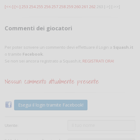
[<<-]
[<-]
253
254
255
256
257
258
259
260
261
262
263
[->]
[->>]
Commenti dei giocatori
Per poter scrivere un commento devi effettuare il Login a
Squash.it
o tramite
Facebook
.
Se non sei ancora registrato a Squash.it,
REGISTRATI ORA!
Nessun commento attualmente presente
Esegui il login tramite Facebook!
Utente: