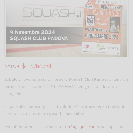
Notizia del 31/10/2024
Sabato 9 novembre sui campi dello
Squash Club Padova
si terrà un
torneo Open "Trofeo CITTÀ DI PADOVA" per i giocatori di tutte le
categorie.
In base al numero degli iscritti si deciderà se procedere a tabelloni
separati. Iscrizioni entro giovedì 7 novembre.
Per informazioni e iscrizioni:mail a
info@squash.it
-
WhatsApp 335