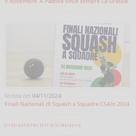
9 Novembre: A Padova vince sempre La Grassa!
Notizia del
04/11/2024:
Finali Nazionali di Squash a Squadre CSAIn 2024
[<<-]
[<-]
4
5
6
7
8
9
10
11
12
13
14
[->]
[->>]