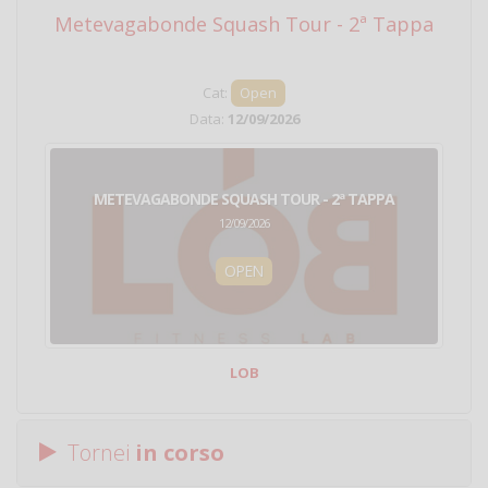
Metevagabonde Squash Tour - 2ª Tappa
Ci
Cat:
Open
Data:
12/09/2026
METEVAGABONDE SQUASH TOUR - 2ª TAPPA
12/09/2026
OPEN
LOB
Tornei
in corso