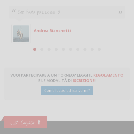
Ciao. Sono a Treviglio da poco e vorrei tornare a
giocare. Se sei in zona e puoi giocare fammi sapere.
Michele
Michele Miglionico
VUOI PARTECIPARE A UN TORNEO? LEGGI IL
REGOLAMENTO
E LE MODALITÀ DI
ISCRIZIONE
!
Come faccio ad iscrivermi?
Just Squash It!