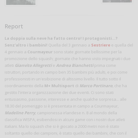
Report
La doppia sulla neve ha fatto centro! I protagonisti...?
Senz'altro i bambini!
Quella del 3 gennaio a
Sestriere
e quella del
4 gennaio a
Courmayeur
sono state giornate bellissime per la
promozione dello squash; giornate che hanno visto impegnati i due
atleti
Gianvito Allegretti
e
Andrea Bianchetti
prima come
istruttori, portando in campo ben 35 bambini più adulti, e poi come
professionisti in un'esibizione di altissimo livello. Il tutto sotto il
coordinamento della
M+ Multisport
di
Marco Portinaro
, che ha
gestito l'intera organizzazione dei due eventi. Ci sono stati
entusiasmo, passione, interesse e anche qualche sorpresa... alle
18.30 del pomeriggio si è presentata in campo a Courmayeur,
Madeline Perry
, campionessa irlandese n. 8 al mondo della
classifica WISPA, esibendosi in alcuni game con i nostri due atleti
italiani. Ma lo squash che si è giocato a 2000 metri non è stato
soltanto quello dei campioni, è stato quello dei bambini, che con il