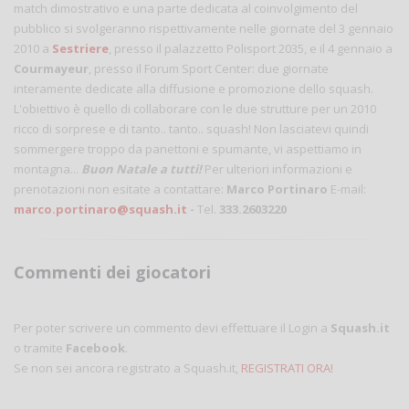
match dimostrativo e una parte dedicata al coinvolgimento del
pubblico si svolgeranno rispettivamente nelle giornate del 3 gennaio
2010 a
Sestriere
, presso il palazzetto Polisport 2035, e il 4 gennaio a
Courmayeur
, presso il Forum Sport Center: due giornate
interamente dedicate alla diffusione e promozione dello squash.
L'obiettivo è quello di collaborare con le due strutture per un 2010
ricco di sorprese e di tanto.. tanto.. squash! Non lasciatevi quindi
sommergere troppo da panettoni e spumante, vi aspettiamo in
montagna...
Buon Natale a tutti!
Per ulteriori informazioni e
prenotazioni non esitate a contattare:
Marco Portinaro
E-mail:
marco.portinaro@squash.it
-
Tel.
333.2603220
Commenti dei giocatori
Per poter scrivere un commento devi effettuare il Login a
Squash.it
o tramite
Facebook
.
Se non sei ancora registrato a Squash.it,
REGISTRATI ORA!