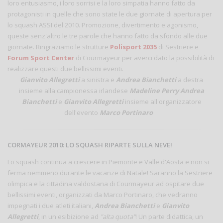
loro entusiasmo, i loro sorrisi e la loro simpatia hanno fatto da
protagonisti in quelle che sono state le due giornate di apertura per
lo squash ASSI del 2010. Promozione, divertimento e agonismo,
queste senz'altro le tre parole che hanno fatto da sfondo alle due
giornate. Ringraziamo le strutture
Polisport 2035
di Sestriere e
Forum Sport Center
di Courmayeur per averci dato la possibilità di
realizzare questi due bellissimi eventi.
Gianvito Allegretti
a sinistra e
Andrea Bianchetti
a destra
insieme alla campionessa irlandese
Madeline Perry
Andrea
Bianchetti
e
Gianvito Allegretti
insieme all'organizzatore
dell'evento
Marco Portinaro
CORMAYEUR 2010: LO SQUASH RIPARTE SULLA NEVE!
Lo squash continua a crescere in Piemonte e Valle d'Aosta e non si
ferma nemmeno durante le vacanze di Natale! Saranno la Sestriere
olimpica e la cittadina valdostana di Courmayeur ad ospitare due
bellissimi eventi, organizzati da Marco Portinaro, che vedranno
impegnati i due atleti italiani,
Andrea Bianchetti
e
Gianvito
Allegretti
, in un'esibizione ad
"alta quota"
! Un parte didattica, un