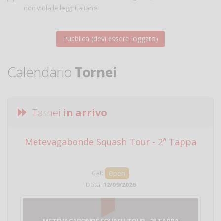
non viola le leggi italiane.
Calendario
Tornei
Tornei
in arrivo
Metevagabonde Squash Tour - 2ª Tappa
Ci
Cat:
Open
Data:
12/09/2026
METEVAGABONDE SQUASH TOUR - 2ª TAPPA