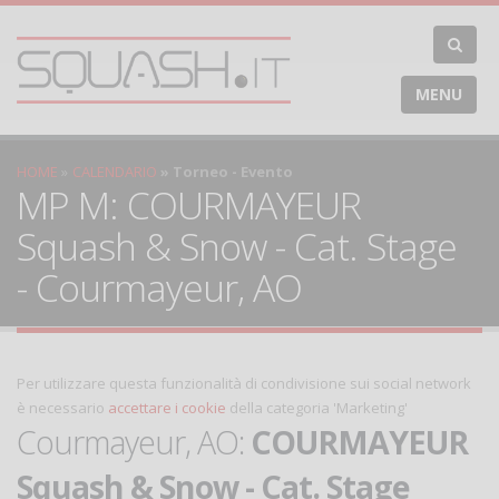
MENU
HOME
CALENDARIO
Torneo - Evento
MP M: COURMAYEUR
Squash & Snow - Cat. Stage
- Courmayeur, AO
Per utilizzare questa funzionalità di condivisione sui social network
è necessario
accettare i cookie
della categoria 'Marketing'
Courmayeur, AO:
COURMAYEUR
Squash & Snow - Cat. Stage