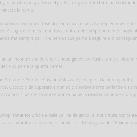
iocano il terzo gradino del podio; tre game tutti terminati col med
incere la partita.
a ridosso dei primi in fase di pronostico, rispecchiano pienamente le 
però Cislaghi è come se non fosse entrato in campo perdendo inopin
amente ma sempre per 11-8 perde i due game a seguire e di conseguen
ad un incontro che dura per cinque giochi con fasi alterne di vittorie 
 decisivo game la spunta Farneti.
mo Stefano e Ferrari e Susanna Mezzadri, che persa la prima partita, s
to. Ostacolo da superare e non solo sportivamente parlando è Ferra
agazza non si perde d’animo e pone una bella resistenza perdendo si p
lop, fornitrice ufficiale delle palline da gioco, alla struttura ospitante
i, ai collaboratori e arrivederci ai Master di Categoria del 18 giugno 