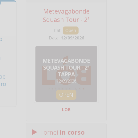
Metevagabonde
Circuito Na
Squash Tour - 2ª
Squadre - 
Tappa
Cat:
Open
Cat:
Squ
Data:
12/09/2026
Data:
19/0
o
a
i
METEVAGABONDE
CIRCU
a
SQUASH TOUR - 2ª
NAZION
TAPPA
SQUADRE - 
be
12/09/2026
19/09/
dro
OPEN
SQUA
LOB
Centro Sporti
Tornei
in corso