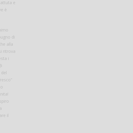
attuta e
ve è
onimo
pugno di
he alla
i ritrova
sta i
li
 del
fresco”
to
nita!
spiro
a
re il