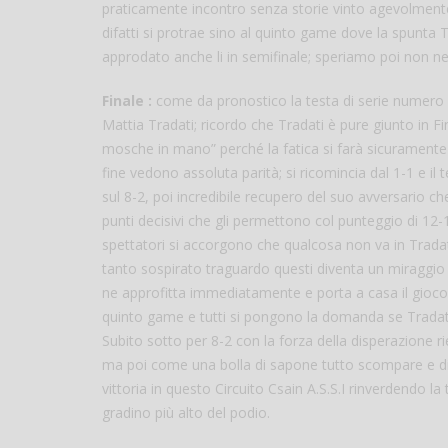
praticamente incontro senza storie vinto agevolmente
difatti si protrae sino al quinto game dove la spunta 
approdato anche li in semifinale; speriamo poi non ne p
Finale :
come da pronostico la testa di serie numero 
Mattia Tradati; ricordo che Tradati è pure giunto in F
mosche in mano” perché la fatica si farà sicuramente s
fine vedono assoluta parità; si ricomincia dal 1-1 e il 
sul 8-2, poi incredibile recupero del suo avversario ch
punti decisivi che gli permettono col punteggio di 12-
spettatori si accorgono che qualcosa non va in Trada
tanto sospirato traguardo questi diventa un miraggi
ne approfitta immediatamente e porta a casa il gioco p
quinto game e tutti si pongono la domanda se Tradati n
Subito sotto per 8-2 con la forza della disperazione r
ma poi come una bolla di sapone tutto scompare e di
vittoria in questo Circuito Csain A.S.S.I rinverdendo 
gradino più alto del podio.