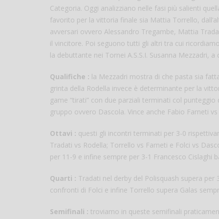
Categoria. Oggi analizziano nelle fasi più salienti quella
favorito per la vittoria finale sia Mattia Torrello, dall
avversari ovvero Alessandro Tregambe, Mattia Tradati
il vincitore. Poi seguono tutti gli altri tra cui ricord
la debuttante nei Tornei A.S.S.I. Susanna Mezzadri, a c
Qualifiche :
la Mezzadri mostra di che pasta sia fatt
grinta della Rodella invece è determinante per la vit
game “tirati” con due parziali terminati col punteggio 
gruppo ovvero Dascola. Vince anche Fabio Farneti vs 
Ottavi :
questi gli incontri terminati per 3-0 rispett
Tradati vs Rodella; Torrello vs Farneti e Folci vs Da
per 11-9 e infine sempre per 3-1 Francesco Cislaghi b
Quarti :
Tradati nel derby del Polisquash supera per 
confronti di Folci e infine Torrello supera Galas sempr
Semifinali :
troviamo in queste semifinali praticamente 