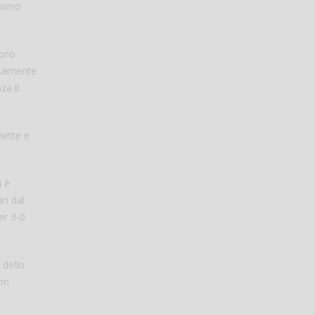
esimo
loro
atamente
za il
nette e
i è
ri dal
er 3-0
 dello
non