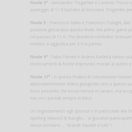
Finale 3° :
Alessandro Tregambe e Lorenzo Trucco si g
punteggio di 11-8 bastano al bresciano Tregambe per v
Finale 5 :
Francesco Galas e Francesco Cislaghi, dati 
posizioni giocandosi questa finale. Nel primo game 
col passivo di 11-0 ! Poi destatosi combatte strenu
trentino si aggiudica per 3-0 la partita.
Finale 9°
: Fabio Farneti e Andrea Barletta danno vita 
rovesciamenti di fronte improvvisi; morale al quinto e
Finale 17° :
in questa finalina di consolazione trovia
abbondantemente rifatta giungendo sino a questo pun
fisico possente che incute terrore in campo, ma la r
ma con i parziali sempre in bilico.
Un ringraziamento agli sponsor e in particolare alla Dun
Sporting Milano3 di Basiglio , ai giocatori partecipant
senza ricordarvi … “Grande Squash a tutti” !