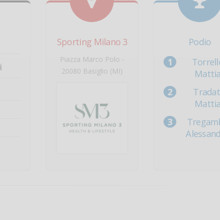
Sporting Milano 3
Podio
Piazza Marco Polo -
Torrell
i
20080 Basiglio (MI)
Matti
Tradat
Matti
Tregam
Alessan