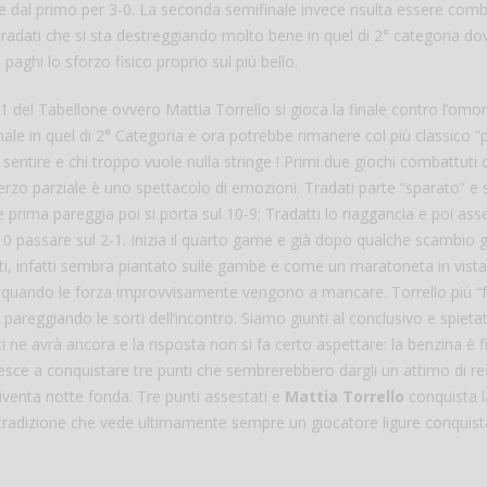
 dal primo per 3-0. La seconda semifinale invece risulta essere comb
Tradati che si sta destreggiando molto bene in quel di 2° categoria do
aghi lo sforzo fisico proprio sul più bello.
1 del Tabellone ovvero Mattia Torrello si gioca la finale contro l’om
inale in quel di 2° Categoria e ora potrebbe rimanere col più classico “
entire e chi troppo vuole nulla stringe ! Primi due giochi combattuti c
terzo parziale è uno spettacolo di emozioni. Tradati parte “sparato” e s
e prima pareggia poi si porta sul 10-9; Tradatti lo riaggancia e poi asse
10 passare sul 2-1. Inizia il quarto game e già dopo qualche scambio g
ti, infatti sembra piantato sulle gambe e come un maratoneta in vista
o quando le forza improvvisamente vengono a mancare. Torrello più “
areggiando le sorti dell’incontro. Siamo giunti al conclusivo e spieta
e avrà ancora e la risposta non si fa certo aspettare: la benzina è fi
iesce a conquistare tre punti che sembrerebbero dargli un attimo di re
venta notte fonda. Tre punti assestati e
Mattia Torrello
conquista l
la tradizione che vede ultimamente sempre un giocatore ligure conquista