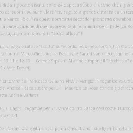
 di 3a; i giocatori iscritti sono 24 e spicca subito all’occhio che il gran
’alto dei suoi 1.090 punti Classifica, seguito a grande distanza da un ter
 e Renzo Folci. Tra questi nominativi secondo i pronostici dovrebbe 
iamo la partecipazione di due rappresentanti femminili cioè di Federica Ro
ui auguriamo in sincero in “bocca al lupo” !
a, ma paga subito lo “scotto” dell’esordio perdendo contro Tito Ciotta;
toria contro Marco Giussani; tra Dascola e Sartori sono necessari ben 
di 13-11 e 12-10 … Grande Squash ! Alla fine s’impone il “vecchietto” d
Stefano Ferrari.
ivamente vinti da Francesco Galas vs Nicola Mangieri; Tregambe vs Ciott
scola. Andrea Tasca supera per 3-1 Maurizio La Rosa con tre giochi ter
atte Andrea Barletta.
3-0 Cislaghi; Tregambe per 3-1 vince contro Tasca così come Trucco 
e per 3-1.
i favoriti alla vigilia e nella prima s’incontrano i due liguri Torrello e