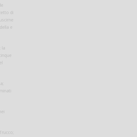
de
zetto di
uscirne
della e
 la
cinque
el
a;
minati
nei
 Trucco;