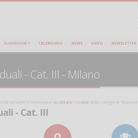
CLASSIFICHE
CALENDARIO
NEWS
VIDEO
NEWSLETTER
uali - Cat. III - Milano
 social network è necessario
accettare i cookie
della categoria 'Marketi
li - Cat. III