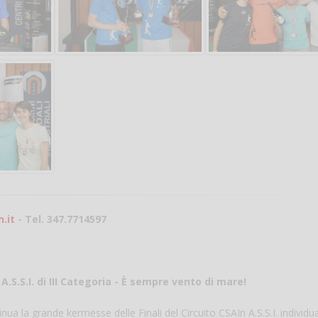
.it
- Tel. 347.7714597
.S.S.I. di III Categoria - È
sempre vento di mare!
nua la grande kermesse delle Finali del Circuito CSAIn A.S.S.I. individual