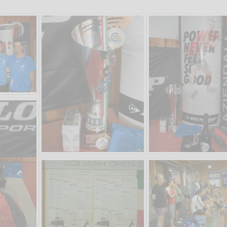
Salve,
come fare per prenotare
il campo per giocare con
un mio amico?
Devo chiamare il numero
telefonico o si può fare
online?
Grazie