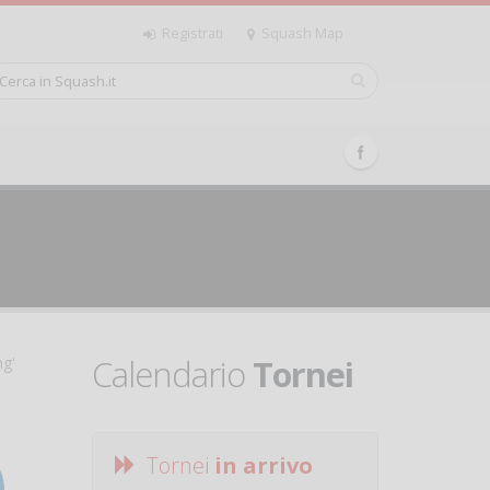
Registrati
Squash Map
Calendario
Tornei
ng'
Tornei
in arrivo