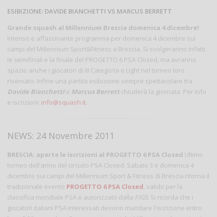
ESIBIZIONE: DAVIDE BIANCHETTI VS MARCUS BERRETT
Grande squash al Millennium Brescia domenica 4 dicembre!
Intenso e affascinante programma per domenica 4 dicembre sui
campi del Millennium Sport&Fitness a Brescia. Si svolgeranno infatti
le semifinali e la finale del PROGETTO 6 PSA Closed, ma avranno
spazio anche i giocatori di III Categoria e Light nel torneo loro
riservato. Infine una partita esibizione sempre spettacolare tra
Davide Bianchetti
e
Marcus Berrett
chiuderà la giornata. Per info
e iscrizioni:
info@squash.it
.
NEWS: 24 Novembre 2011
BRESCIA: aperte le iscrizioni al PROGETTO 6 PSA Closed
Ultimo
torneo dell'anno del circuito PSA Closed. Sabato 3 e domenica 4
dicembre sui campi del Millennium Sport & Fitness di Brescia ritorna il
tradizionale evento
PROGETTO 6 PSA Closed
, valido per la
classifica mondiale PSA e autorizzato dalla
FIGS
. Si ricorda che i
giocatori italiani PSA interessati devono mandare l'iscrizione entro