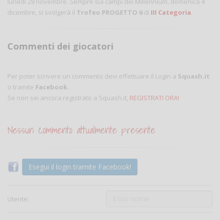
lunedì 28 novembre. Sempre sui campi dei Millennium, domenica 4
dicembre, si svolgerà il
Trofeo PROGETTO 6
di
III Categoria
.
Commenti dei giocatori
Per poter scrivere un commento devi effettuare il Login a
Squash.it
o tramite
Facebook
.
Se non sei ancora registrato a Squash.it,
REGISTRATI ORA!
Nessun commento attualmente presente
Esegui il login tramite Facebook!
Utente: