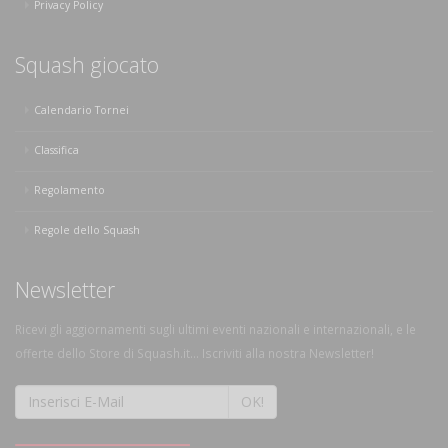
Privacy Policy
Squash giocato
Calendario Tornei
Classifica
Regolamento
Regole dello Squash
Newsletter
Ricevi gli aggiornamenti sugli ultimi eventi nazionali e internazionali, e le
offerte dello Store di Squash.it... Iscriviti alla nostra Newsletter!
OK!