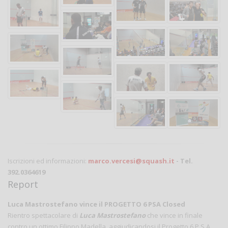
Iscrizioni ed informazioni:
marco.vercesi@squash.it
- Tel.
392.0364619
Report
Luca Mastrostefano vince il PROGETTO 6 PSA Closed
Rientro spettacolare di
Luca Mastrostefano
che vince in finale
contro un ottimo Filippo Madella, aggiudicandosi il Progetto 6 P.S.A.