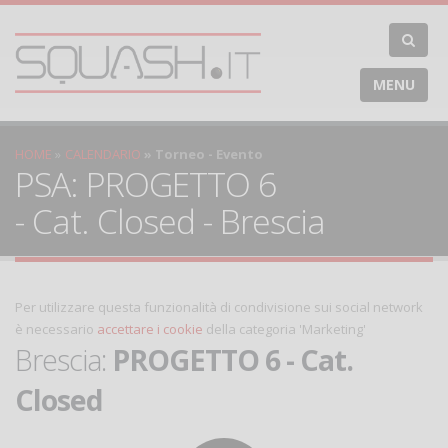
MENU
HOME
CALENDARIO
Torneo - Evento
PSA: PROGETTO 6
- Cat. Closed - Brescia
Per utilizzare questa funzionalità di condivisione sui social network
è necessario
accettare i cookie
della categoria 'Marketing'
Brescia:
PROGETTO 6 - Cat.
Closed