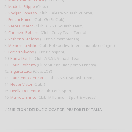
2.
Madella Filippo
(Club: )
3.
Spoljar Domagoj
(Club: Celeste Squash Villorba)
4.
Feritim Hamdi
(Club: GetFit Club)
5.
Vercesi Marco
(Club: A.S.S.I. Squash Team)
6.
Carenzio Roberto
(Club: Crazy Team Torino)
7.
Verbena Stefano
(Club: Selmart Monza)
8.
Menichetti Attilio
(Club: Polisportiva Intercomunale di Cagno)
9.
Ferrari Silvano
(Club: Palasprint)
10.
Barra Danilo
(Club: A.S.S.I. Squash Team)
11.
Corini Roberto
(Club: Millennium Sport & Fitness)
12.
Sigurtà Luca
(Club: LOB)
13.
Sarmiento German
(Club: A.S.S.I. Squash Team)
14.
Neder Victor
(Club: )
15.
Livella Domenico
(Club: Let´s Sport)
16.
Mainetti Enrico
(Club: Millennium Sport & Fitness)
L'ESIBIZIONE DEI DUE GIOCATORI PIÙ FORTI D'ITALIA