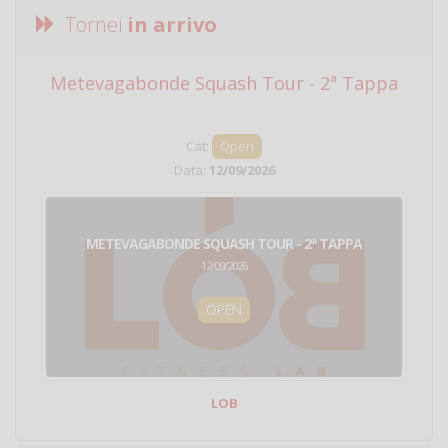
Tornei
in arrivo
Metevagabonde Squash Tour - 2ª Tappa
Ci
Cat:
Open
Data:
12/09/2026
METEVAGABONDE SQUASH TOUR - 2ª TAPPA
12/09/2026
OPEN
LOB