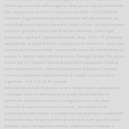
Closed, terzo evento della stagione valido per la classifica mondiale
PSA, organizzato da A.S.S.I. ed autorizzato dalla
F.I.G.S.
Tabellone
completo. Registriamo alcuni ritiri importanti dell'ultimo minuto ma
non influenzano il torneo che entra subito nel vivo con le primissime
sorprese: grande prestazione di Stefano Verbena, contro ogni
pronostico, supera 3-2 Jerman Sarmiento, dopo 1 ora e 15' di partita,
approdando ai quarti di finale. A questo punto entrano in campo tutti
i favoriti per la vittoria finale; Vercesi nella parte alta del tabellone fa
sudare le famose sette camicie al croato Domagoj Spoljar che passa
il turno per 3-2. Troppo il divario tecnico tra il malcapitato Verbena
contro Mastrostefano; ottima la prestazione di Roberto Carenzio,
contro un solidissimo Filippo Madella. Il risultato di 3-0 non deve
ingannare, 11-9, 11-9, 12-10 i parziali.
Attilio Minichetti nulla ha potuto contro Feritim Hamdi, combattendo
comunque come un leone punto su punto. Mastrostefano in
semifinale annichilisce il croato Domagoj che esce dal campo
cercando di capire cosa fosse successo... che spettacolo di
precisione! Il solito Feritim, si in netta crescita, purtroppo ricade e per
l’ennesima volta nel grave errore di innervosirsi per una decisione
arbitrale, da lui ritenuta non corretta, compromette il risultato e