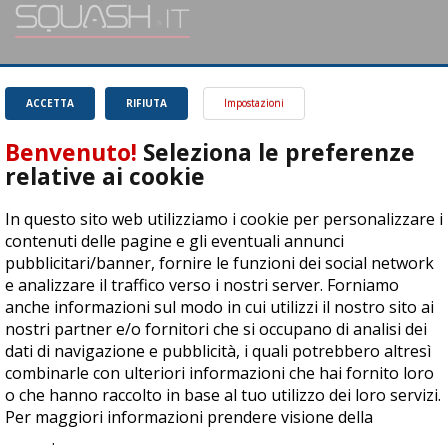
SQUASH.it: Il punto di riferimento quotidiano per tutti gli amanti di questo
magnifico sport.
Leggi
ACCETTA
RIFIUTA
Impostazioni
Benvenuto!
Seleziona le preferenze
relative ai cookie
In questo sito web utilizziamo i cookie per personalizzare i
ASD Let's Sport - Via T. Olivelli 3, 25014 Castenedolo (BS) - P. Iva:
contenuti delle pagine e gli eventuali annunci
04278030988
pubblicitari/banner, fornire le funzioni dei social network
© Copyright 2015 | All Rights Reserved - Powered by
DynDevice
e analizzare il traffico verso i nostri server. Forniamo
anche informazioni sul modo in cui utilizzi il nostro sito ai
Privacy Policy
Cookie Policy
Accessibilità
Sitemap
nostri partner e/o fornitori che si occupano di analisi dei
dati di navigazione e pubblicità, i quali potrebbero altresì
combinarle con ulteriori informazioni che hai fornito loro
o che hanno raccolto in base al tuo utilizzo dei loro servizi.
Per maggiori informazioni prendere visione della
cookie
policy
.