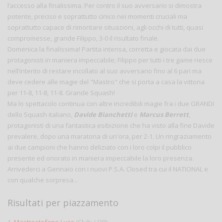
l’accesso alla finalissima. Per contro il suo avversario si dimostra
potente, preciso e soprattutto cinico nei momenti cruciali ma
soprattutto capace di rimontare situazioni, agli occhi di tutti, quasi
compromesse, grande Filippo, 3-0 il risultato finale.
Domenica la finalissima! Partita intensa, corretta e giocata dai due
protagonisti in maniera impeccabile; Filippo per tutti i tre game riesce
nell’intento di restare incollato al suo avversario fino al 6 pari ma
deve cedere alle magie del "Mastro" che si porta a casa la vittoria
per 11-8, 11-8, 11-8. Grande Squash!
Ma lo spettacolo continua con altre incredibili magie fra i due GRANDI
dello Squash italiano,
Davide Bianchetti
e
Marcus Berrett
,
protagonisti di una fantastica esibizione che ha visto alla fine Davide
prevalere, dopo una maratona di un'ora, per 2-1. Un ringraziamento
ai due campioni che hanno deliziato con i loro colpi il pubblico
presente ed onorato in maniera impeccabile la loro presenza.
Arrivederci a Gennaio con i nuovi P.S.A. Closed tra cui il NATIONAL e
con qualche sorpresa...
Risultati per piazzamento
1.
Mastrostefano Luca
(Club: LOB)