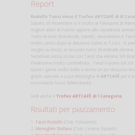
Report
Rodolfo Tanzi vince il Trofeo ARTCAFÈ di III Cat
Sabato 30 Novembre si è svolto al Palasprint di Parma 
migliori atleti di Parma opporsi allo squadrone arriva
Teste di serie Brandinelli, Zanetti, Alessandrini e Ta
molto carico dopo le delusioni subite in F.I.G.S.. Si 
meglio su Bezzi; al secondo turno Brandinelli elimin
Semifinali senza storia con Tanzi che elimina 3/0 Bran
Finalissima molto combattuta , Tanzi si porta sul 2/0 
Quinto game molto bello e anche un po’ discusso d
grazie speciale a Luca Montagna di
ARTCAFÈ
per il 
nonostante fosse febbricitante.
Vedi anche il
Trofeo ARTCAFÈ di I Categoria
Risultati per piazzamento
1.
Tanzi Rodolfo
(Club: Palasprint)
2.
Meneghini Stefano
(Club: Cesena Squash)