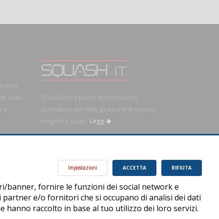
 eventi
rte dello
SQUASH.it: Il punto di riferimento
tra
quotidiano per tutti gli amanti di questo
magnifico sport.
Leggi
OK!
Impostazioni
ACCETTA
RIFIUTA
ri/banner, fornire le funzioni dei social network e
i partner e/o fornitori che si occupano di analisi dei dati
 hanno raccolto in base al tuo utilizzo dei loro servizi.