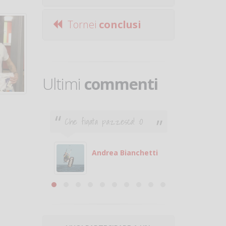
Tornei
conclusi
Ultimi
commenti
Che figata pazzesca! :O
Ciao. Son
poco e v
otare
giocare.
 con
puoi gio
Andrea Bianchetti
mero
Michele
are