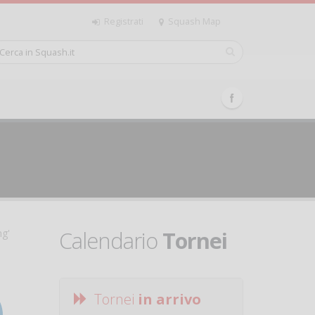
Registrati
Squash Map
Calendario
Tornei
ng'
Tornei
in arrivo