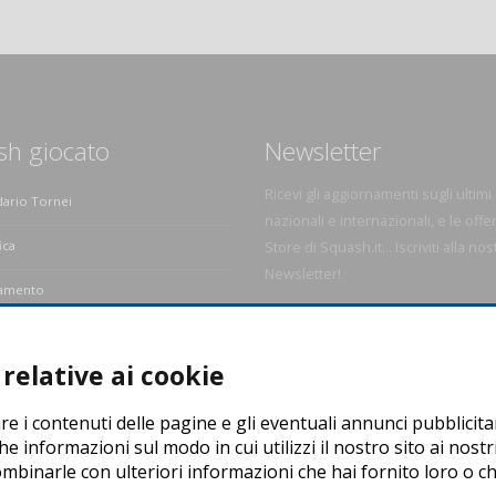
sh giocato
Newsletter
Ricevi gli aggiornamenti sugli ultimi
dario Tornei
nazionali e internazionali, e le offe
ica
Store di Squash.it... Iscriviti alla nos
Newsletter!
amento
e dello Squash
relative ai cookie
re i contenuti delle pagine e gli eventuali annunci pubblicita
he informazioni sul modo in cui utilizzi il nostro sito ai nostr
ombinarle con ulteriori informazioni che hai fornito loro o che