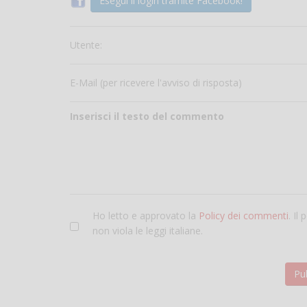
Esegui il login tramite Facebook!
Utente:
E-Mail (per ricevere l'avviso di risposta)
Inserisci il testo del commento
Ho letto e approvato la
Policy dei commenti
. Il
non viola le leggi italiane.