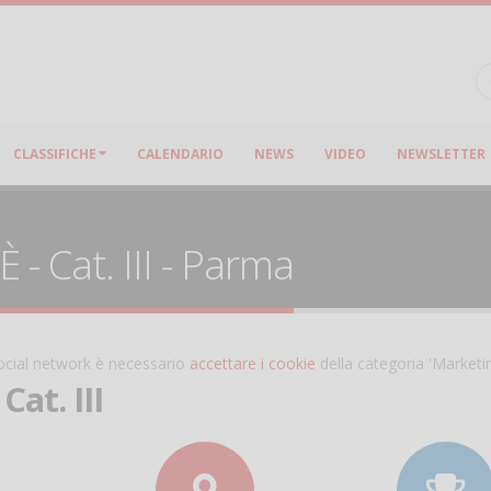
CLASSIFICHE
CALENDARIO
NEWS
VIDEO
NEWSLETTER
- Cat. III - Parma
 social network è necessario
accettare i cookie
della categoria 'Marketi
at. III