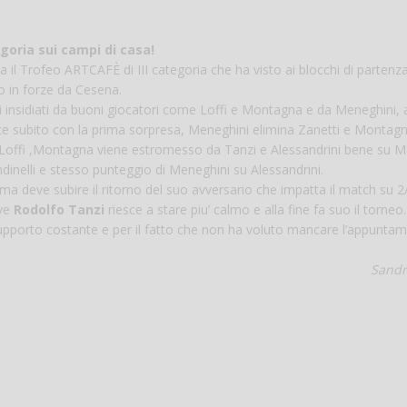
Vanessa Ca
egoria sui campi di casa!
il Trofeo ARTCAFÈ di III categoria che ha visto ai blocchi di partenza
to in forze da Cesena.
nzi insidiati da buoni giocatori come Loffi e Montagna e da Meneghini, 
parte subito con la prima sorpresa, Meneghini elimina Zanetti e Montagn
a Loffi ,Montagna viene estromesso da Tanzi e Alessandrini bene su Ma
dinelli e stesso punteggio di Meneghini su Alessandrini.
ma deve subire il ritorno del suo avversario che impatta il match su 2
ove
Rodolfo Tanzi
riesce a stare piu’ calmo e alla fine fa suo il torneo
supporto costante e per il fatto che non ha voluto mancare l’appunta
Sandr