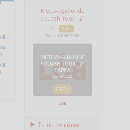
Metevagabonde
Circuito Na
Squash Tour - 2ª
Squadre - 
Tappa
Cat:
Open
Cat:
Squ
Data:
12/09/2026
Data:
19/0
olfo
ni
o
METEVAGABONDE
CIRCU
SQUASH TOUR - 2ª
NAZION
lli
TAPPA
SQUADRE - 
e
12/09/2026
19/09/
OPEN
SQUA
LOB
Centro Sporti
Tornei
in corso