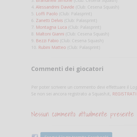
3.
Brandinelli Simone
(Club: Cesena Squash)
4.
Alessandrini Davide
(Club: Cesena Squash)
5.
Loffi Paolo
(Club: Palasprint)
6.
Zanetti Delvis
(Club: Palasprint)
7.
Montagna Luca
(Club: Palasprint)
8.
Maltoni Gianni
(Club: Cesena Squash)
9.
Bezzi Fabio
(Club: Cesena Squash)
10.
Rubini Matteo
(Club: Palasprint)
Commenti dei giocatori
Per poter scrivere un commento devi effettuare il Lo
Se non sei ancora registrato a Squash.it,
REGISTRATI
Nessun commento attualmente presente