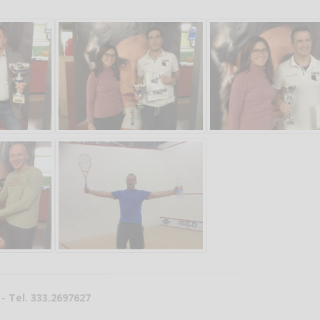
Salve,
come fare per pren
il campo per giocare
un mio amico?
Devo chiamare il nu
telefonico o si può f
online?
- Tel. 333.2697627
Grazie