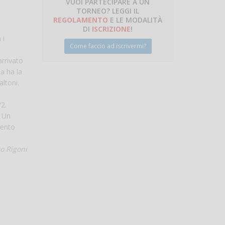
VUOI PARTECIPARE A UN
TORNEO? LEGGI IL
talano
REGOLAMENTO
E LE MODALITÀ
DI
ISCRIZIONE
!
 i
Come faccio ad iscrivermi?
arrivato
a ha la
ltoni.
/2.
. Un
mento
o Rigoni