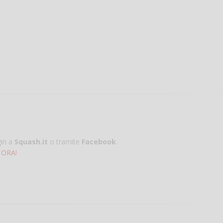
gin a
Squash.it
o tramite
Facebook
.
 ORA!