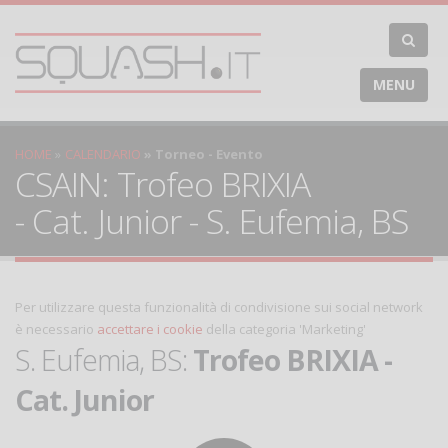
MENU
HOME
CALENDARIO
Torneo - Evento
CSAIN: Trofeo BRIXIA
- Cat. Junior - S. Eufemia, BS
Per utilizzare questa funzionalità di condivisione sui social network
è necessario
accettare i cookie
della categoria 'Marketing'
S. Eufemia, BS:
Trofeo BRIXIA -
Cat. Junior