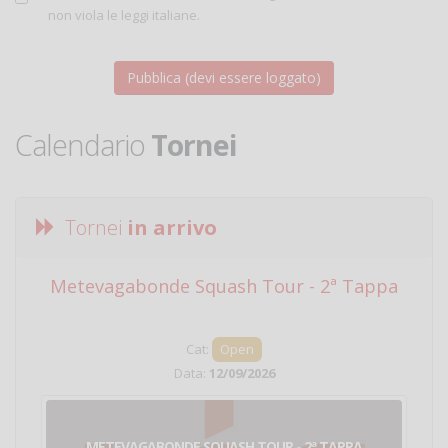
non viola le leggi italiane.
Calendario
Tornei
Tornei
in arrivo
Metevagabonde Squash Tour - 2ª Tappa
Ci
Cat:
Open
Data:
12/09/2026
METEVAGABONDE SQUASH TOUR - 2ª TAPPA