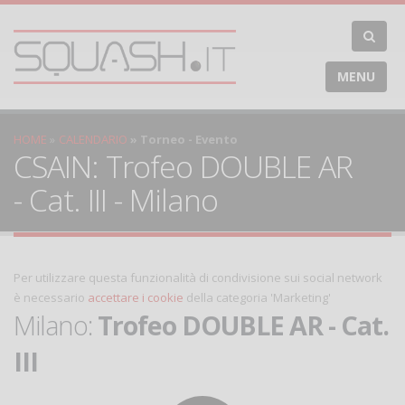
MENU
HOME
CALENDARIO
Torneo - Evento
CSAIN: Trofeo DOUBLE AR
- Cat. III - Milano
Per utilizzare questa funzionalità di condivisione sui social network
è necessario
accettare i cookie
della categoria 'Marketing'
Milano:
Trofeo DOUBLE AR - Cat.
III