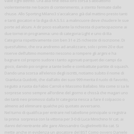
valle ogni detrito. Ora alla fine della loro corsa s’abbattono
violentemente nei bacini di contenimento, a stento fermate dalle
chiuse. Allo Sporting Milano3 s’accalcano già dal mattino presto tanti
e tanti giocatori e la diga di A.S.S.I. a malincuore deve chiudere le sue
porte ad alcuni. A dir poco esaltante la richiesta di partecipazione ai
due tornei in programma: uno di categoria Light e uno di IIIa
Categoria rispettivamente con ben 31 e 25 richieste di iscrizione. Di
quest’ultimo, che ora andremo ad analizzare, solo i primi 20 e due
riserve dell’ultimo momento riescono a rompere gli argini e ha
bagnare col proprio sudore i tanto agoniati parquet dei campi da
gioco, dando poi origine a tante belle e combattute partite di squash.
Dando una scorsa all’elenco degli iscritti, notiamo subito il nome di
Gianluca Guidotti, che dall’alto dei suoi 999 merita il ruolo di favorito,
seguito a ruota da Fabio Carroli e Massimo Ballabio. Ma come si sa le
sorprese sono sempre all’ordine del giorno e chissà che magari uno
dei tanti neo promossi dalla IV categoria riesca a fare il colpaccio o
almeno ad eliminare qualche più quotato avversario.
Nel turno di qualifica per entrare nel tabellone principale si registra
la prima sorpresa con la vittoria per 3-0 di Luca Minichino IV cat. ai
danni del rientrante alle gare Alessandro Guglielmetti IIIa cat. Si
mette anche in evidenza un giocatore del BST Como ovvero Daniele