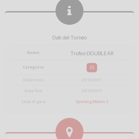
Dati del Torneo
Nome
:
Trofeo DOUBLE AR
III
Categoria
:
Data inizio:
23/10/2011
Data fine:
23/10/2011
Sede di gara:
Sporting Milano 3