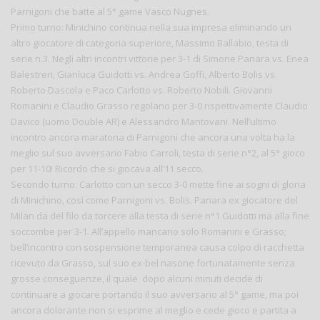
Parnigoni che batte al 5° game Vasco Nugnes.
Primo turno: Minichino continua nella sua impresa eliminando un
altro giocatore di categoria superiore, Massimo Ballabio, testa di
serie n.3. Negli altri incontri vittorie per 3-1 di Simone Panara vs. Enea
Balestreri, Gianluca Guidotti vs. Andrea Goffi, Alberto Bolis vs.
Roberto Dascola e Paco Carlotto vs. Roberto Nobili. Giovanni
Romanini e Claudio Grasso regolano per 3-0 rispettivamente Claudio
Davico (uomo Double AR) e Alessandro Mantovani. Nell’ultimo
incontro ancora maratona di Parnigoni che ancora una volta ha la
meglio sul suo avversario Fabio Carroli, testa di serie n°2, al 5° gioco
per 11-10! Ricordo che si giocava all’11 secco.
Secondo turno: Carlotto con un secco 3-0 mette fine ai sogni di gloria
di Minichino, così come Parnigoni vs. Bolis. Panara ex giocatore del
Milan da del filo da torcere alla testa di serie n°1 Guidotti ma alla fine
soccombe per 3-1. All’appello mancano solo Romanini e Grasso;
bell’incontro con sospensione temporanea causa colpo di racchetta
ricevuto da Grasso, sul suo ex-bel nasone fortunatamente senza
grosse conseguenze, il quale dopo alcuni minuti decide di
continuare a giocare portando il suo avversario al 5° game, ma poi
ancora dolorante non si esprime al meglio e cede gioco e partita a