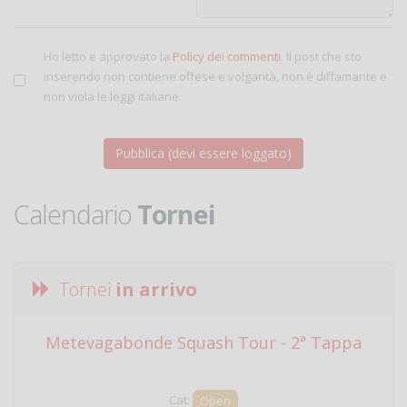
Ho letto e approvato la
Policy dei commenti
. Il post che sto
inserendo non contiene offese e volgarità, non è diffamante e
non viola le leggi italiane.
Calendario
Tornei
Tornei
in arrivo
Metevagabonde Squash Tour - 2ª Tappa
Ci
Cat:
Open