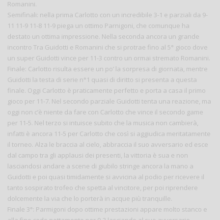
Romanini.
Semifinali: nella prima Carlotto con un incredibile 3-1 e parziali da 9-
11 11-9 11-8 11-9 piega un ottimo Parnigoni, che comunque ha
destato un ottima impressione. Nella seconda ancora un grande
incontro Tra Guidotti e Romanini che si protrae fino al 5° gioco dove
un super Guidotti vince per 11-3 contro un ormai stremato Romanini.
Finale: Carlotto risulta essere un po’ la sorpresa di giornata, mentre
Guidotti la testa di serie n°1 quasi di diritto si presenta a questa
finale. Oggi Carlotto è praticamente perfetto e porta a casa il primo
gioco per 11-7. Nel secondo parziale Guidotti tenta una reazione, ma
oggi non c’è niente da fare con Carlotto che vince il secondo game
per 11-5. Nel terzo si intuisce subito che la musica non cambierà,
infatti è ancora 11-5 per Carlotto che così si aggiudica meritatamente
il torneo. Alza le braccia al cielo, abbraccia il suo avversario ed esce
dal campo tra gli applausi dei presenti, la vittoria è sua e non
lasciandosi andare a scene di giubilo stringe ancora la mano a
Guidotti e poi quasi timidamente si avvicina al podio per ricevere il
tanto sospirato trofeo che spetta al vincitore, per poi riprendere
dolcemente la via che lo porterà in acque più tranquille.
Finale 3°: Parmigoni dopo ottime prestazioni appare molto stanco e