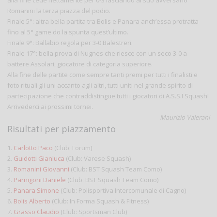
alla fine cede nettamente per 0-3 lasciando al suo avversario
Romanini la terza piazza del podio.
Finale 5°: altra bella partita tra Bolis e Panara anch’essa protratta
fino al 5° game do la spunta quest’ultimo.
Finale 9°: Ballabio regola per 3-0 Balestreri.
Finale 17°: bella prova di Nugnes che riesce con un seco 3-0 a
battere Assolari, giocatore di categoria superiore.
Alla fine delle partite come sempre tanti premi per tutti i finalisti e
foto rituali gli uni accanto agli altri, tutti uniti nel grande spirito di
partecipazione che contraddistingue tutti i giocatori di A.S.S.I Squash!
Arrivederci ai prossimi tornei.
Maurizio Valerani
Risultati per piazzamento
1.
Carlotto Paco
(Club: Forum)
2.
Guidotti Gianluca
(Club: Varese Squash)
3.
Romanini Giovanni
(Club: BST Squash Team Como)
4.
Parnigoni Daniele
(Club: BST Squash Team Como)
5.
Panara Simone
(Club: Polisportiva Intercomunale di Cagno)
6.
Bolis Alberto
(Club: In Forma Squash & Fitness)
7.
Grasso Claudio
(Club: Sportsman Club)