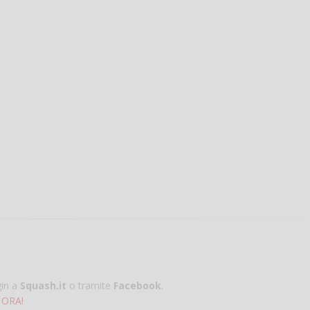
gin a
Squash.it
o tramite
Facebook
.
 ORA!