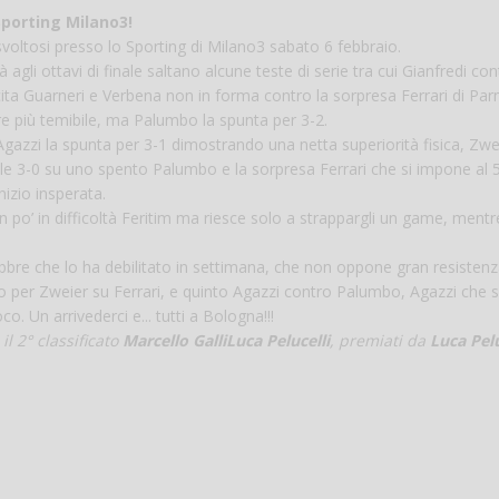
Sporting Milano3!
Vanessa Ca
a svoltosi presso lo Sporting di Milano3 sabato 6 febbraio.
ià agli ottavi di finale saltano alcune teste di serie tra cui Gianfredi co
cita Guarneri e Verbena non in forma contro la sorpresa Ferrari di Par
re più temibile, ma Palumbo la spunta per 3-2.
Agazzi la spunta per 3-1 dimostrando una netta superiorità fisica, Zwe
le 3-0 su uno spento Palumbo e la sorpresa Ferrari che si impone al 5
izio insperata.
 po’ in difficoltà Feritim ma riesce solo a strappargli un game, mentre
bbbre che lo ha debilitato in settimana, che non oppone gran resistenz
o per Zweier su Ferrari, e quinto Agazzi contro Palumbo, Agazzi che s
o. Un arrivederci e... tutti a Bologna!!!
il 2° classificato
Marcello Galli
Luca Pelucelli
, premiati da
Luca Pelu