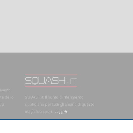
 eventi
rte dello
SQUASH.it: Il punto di riferimento
tra
quotidiano per tutti gli amanti di questo
magnifico sport.
Leggi
OK!