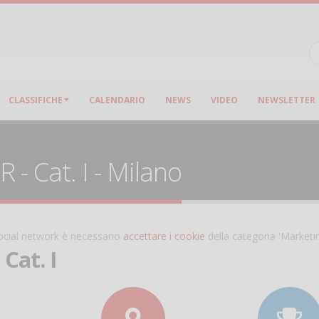
CLASSIFICHE
CALENDARIO
NEWS
VIDEO
NEWSLETTER
- Cat. I - Milano
 social network è necessario
accettare i cookie
della categoria 'Marketi
Cat. I