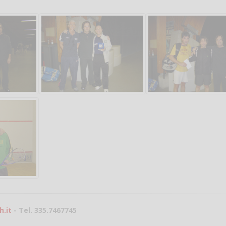
Salve,
come fare per pren
il campo per giocare
un mio amico?
Devo chiamare il nu
telefonico o si può f
online?
.it
- Tel. 335.7467745
Grazie