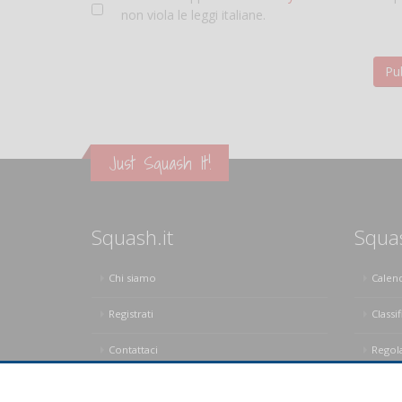
non viola le leggi italiane.
Just Squash It!
Squash.it
Squa
Chi siamo
Calen
Registrati
Classif
Contattaci
Regol
Privacy Policy
Regol