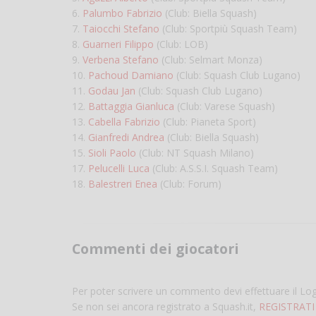
6.
Palumbo Fabrizio
(Club: Biella Squash)
7.
Taiocchi Stefano
(Club: Sportpiù Squash Team)
8.
Guarneri Filippo
(Club: LOB)
9.
Verbena Stefano
(Club: Selmart Monza)
10.
Pachoud Damiano
(Club: Squash Club Lugano)
11.
Godau Jan
(Club: Squash Club Lugano)
12.
Battaggia Gianluca
(Club: Varese Squash)
13.
Cabella Fabrizio
(Club: Pianeta Sport)
14.
Gianfredi Andrea
(Club: Biella Squash)
15.
Sioli Paolo
(Club: NT Squash Milano)
17.
Pelucelli Luca
(Club: A.S.S.I. Squash Team)
18.
Balestreri Enea
(Club: Forum)
Commenti dei giocatori
Per poter scrivere un commento devi effettuare il Lo
Se non sei ancora registrato a Squash.it,
REGISTRATI