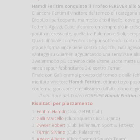
Hamdi Feritim conquista il Trofeo FEREVER allo 
E' ancora Feritim il vincitore del torneo di I categori
Diciotto i partecipanti, ma molto alto il livello, dove g
l'ottimo Agazzi, Cabella contro un sempre più in cres
partita interessante, quella tra Palumbo e Sioli, semp
Quarti di finale con Feritim che pur soffrendo contro 
grande forma vince bene contro Taiocchi, Galli agevo
vantaggi su Guarneri agguantando una semifinale all’in
Zweier molto più convinto delle ultime uscite mette un
vince seppur febbricitante 3-0 contro Ferrari.
Finale con Galli oramai provato dal torneo e dalla fe
meritato vincitore
Hamdi Feritim
, ottimo terzo post
conferma giocatore temibilissimo dall’alto ritmo di gioc
Il vincitore del Trofeo FOREVER
Hamdi Feritim
e 
Risultati per piazzamento
1.
Feritim Hamdi
(Club: GetFit Club)
2.
Galli Marcello
(Club: Squash Club Lugano)
3.
Zweier Robert
(Club: Millennium Sport & Fitness)
4.
Ferrari Silvano
(Club: Palasprint)
5.
Agazzi Alberto
(Club: Sportpiù Squash Team)