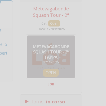
Metevagabonde
Circuito Na
Squash Tour - 2ª
Squadre - 
Tappa
Cat:
Open
Cat:
Squ
Data:
12/09/2026
Data:
19/0
m
i
ello
METEVAGABONDE
CIRCU
SQUASH TOUR - 2ª
NAZION
bert
TAPPA
SQUADRE - 
12/09/2026
19/09/
OPEN
SQUA
LOB
Centro Sporti
Tornei
in corso