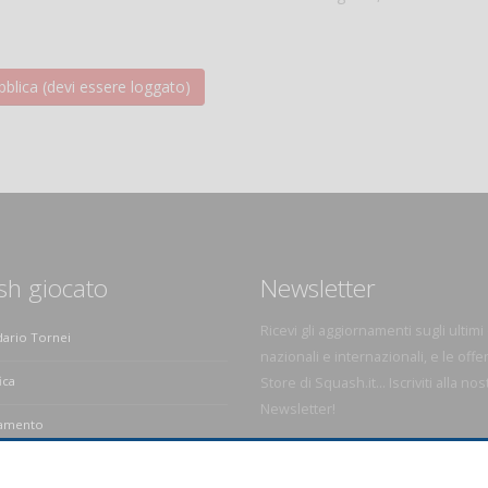
sh giocato
Newsletter
Ricevi gli aggiornamenti sugli ultimi
dario Tornei
nazionali e internazionali, e le offe
ica
Store di Squash.it... Iscriviti alla nos
Newsletter!
amento
e dello Squash