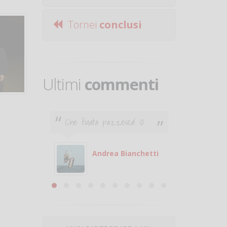
Tornei
conclusi
Ultimi
commenti
Che figata pazzesca! :O
Ciao. Son
poco e v
otare
giocare.
 con
puoi gio
Andrea Bianchetti
mero
Michele
are