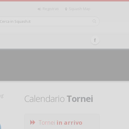
Registrati
Squash Map
Calendario
Tornei
ng'
Tornei
in arrivo