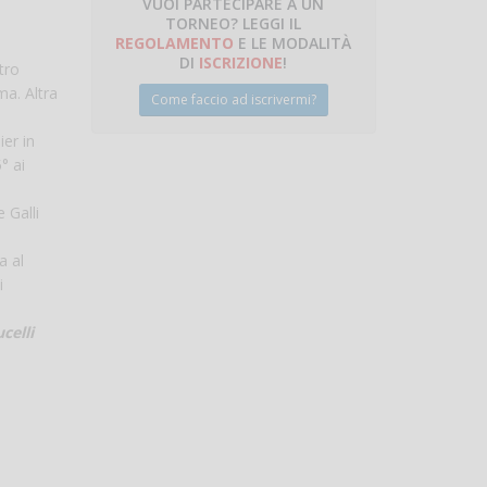
VUOI PARTECIPARE A UN
TORNEO? LEGGI IL
talano
REGOLAMENTO
E LE MODALITÀ
DI
ISCRIZIONE
!
ntro
ma. Altra
Come faccio ad iscrivermi?
ier in
° ai
 Galli
a al
i
celli