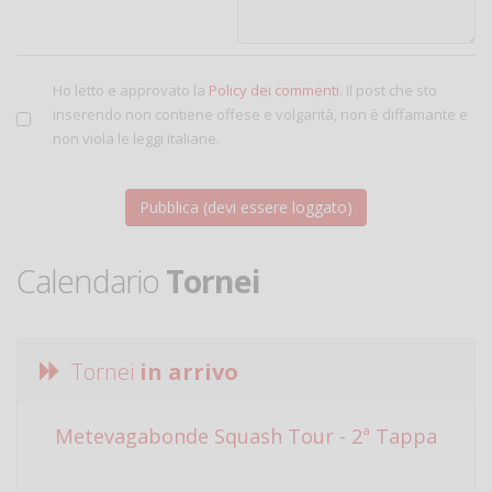
Ho letto e approvato la
Policy dei commenti
. Il post che sto
inserendo non contiene offese e volgarità, non è diffamante e
non viola le leggi italiane.
Calendario
Tornei
Tornei
in arrivo
Metevagabonde Squash Tour - 2ª Tappa
Ci