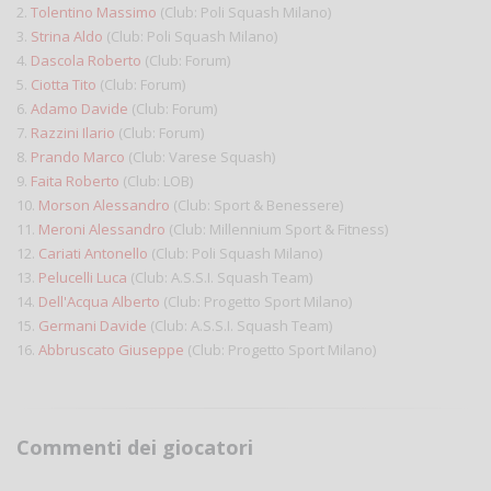
2.
Tolentino Massimo
(Club: Poli Squash Milano)
3.
Strina Aldo
(Club: Poli Squash Milano)
4.
Dascola Roberto
(Club: Forum)
5.
Ciotta Tito
(Club: Forum)
6.
Adamo Davide
(Club: Forum)
7.
Razzini Ilario
(Club: Forum)
8.
Prando Marco
(Club: Varese Squash)
9.
Faita Roberto
(Club: LOB)
10.
Morson Alessandro
(Club: Sport & Benessere)
11.
Meroni Alessandro
(Club: Millennium Sport & Fitness)
12.
Cariati Antonello
(Club: Poli Squash Milano)
13.
Pelucelli Luca
(Club: A.S.S.I. Squash Team)
14.
Dell'Acqua Alberto
(Club: Progetto Sport Milano)
15.
Germani Davide
(Club: A.S.S.I. Squash Team)
16.
Abbruscato Giuseppe
(Club: Progetto Sport Milano)
Commenti dei giocatori