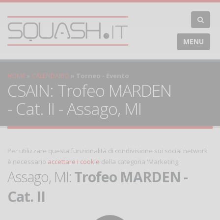
MENU
HOME
CALENDARIO
Torneo - Evento
CSAIN: Trofeo MARDEN
- Cat. II - Assago, MI
Per utilizzare questa funzionalità di condivisione sui social network
è necessario
accettare i cookie
della categoria 'Marketing'
Assago, MI:
Trofeo MARDEN -
Cat. II