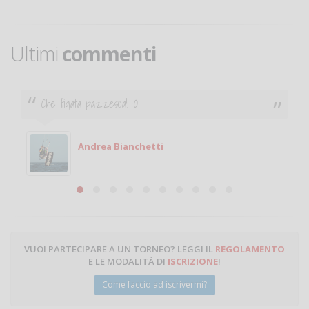
Ultimi
commenti
Ciao. Sono a Treviglio da poco e vorrei tornare a
giocare. Se sei in zona e puoi giocare fammi sapere.
Michele
Michele Miglionico
VUOI PARTECIPARE A UN TORNEO? LEGGI IL
REGOLAMENTO
E LE MODALITÀ DI
ISCRIZIONE
!
Come faccio ad iscrivermi?