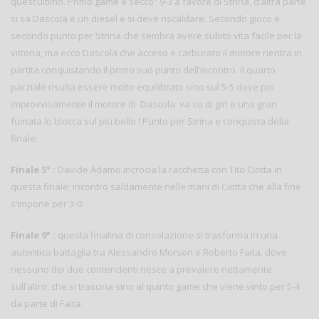
quest’ultimo. Primo game e secco” 9-3 a favore di Strina, d’altra parte
si sa Dascola è un diesel e si deve riscaldare. Secondo gioco e
secondo punto per Strina che sembra avere subito vita facile per la
vittoria, ma ecco Dascola che acceso e carburato il motore rientra in
partita conquistando il primo suo punto dell’incontro. Il quarto
parziale risulta essere molto equilibrato sino sul 5-5 dove poi
improvvisamente il motore di Dascola va su di giri e una gran
fumata lo blocca sul più bello ! Punto per Strina e conquista della
finale.
Finale 5° :
Davide Adamo incrocia la racchetta con Tito Ciotta in
questa finale; incontro saldamente nelle mani di Ciotta che alla fine
s’impone per 3-0.
Finale 9° :
questa finalina di consolazione si trasforma in una
autentica battaglia tra Alessandro Morson e Roberto Faita, dove
nessuno dei due contendenti riesce a prevalere nettamente
sull’altro, che si trascina sino al quinto game che viene vinto per 5-4
da parte di Faita.