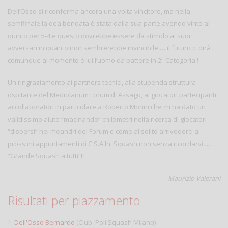
Dell’Osso si riconferma ancora una volta vincitore, ma nella
semifinale la dea bendata è stata dalla sua parte avendo vinto al
quinto per 5-4 e questo dovrebbe essere da stimolo ai suoi
avversari in quanto non sembrerebbe invincibile … il futuro ci dirà …
a
comunque al momento è lui l’uomo da battere in 2
Categoria !
Un ringraziamento ai partners tecnici, alla stupenda struttura
ospitante del Mediolanum Forum di Assago, ai giocatori partecipanti,
ai collaboratori in particolare a Roberto Morini che mi ha dato un
validissimo aiuto “macinando” chilometri nella ricerca di giocatori
“dispersi” nei meandri del Forum e come al solito arrivederci ai
prossimi appuntamenti di C.S.A.In. Squash non senza ricordarvi …
“Grande Squash a tutti”!!
Maurizio Valerani
Risultati per piazzamento
1.
Dell'Osso Bernardo
(Club: Poli Squash Milano)