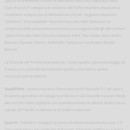
Spicca sicuramente il nome di Bernardo Dell’Osso capolista della
a
Classifica dI 2
categoria e vincitore del trofeo Marden disputato a
novembre sempre qui al Mediolanum Forum; seguono Massimo
Tolentino, “l’inossidabile” Roberto Dascola, Aldo Strina per la
conquista delle primissime posizioni poi a seguire tutti gli altri ovvero
: Marco Prando, Ilario Razzini, Roberto Faita, Tito Ciotta, Alessandro
Morson, Davide Adamo, Antonello Cariati e a concludere Nicolò
Meroni.
La formula del Torneo prevede per i primi quattro game punteggio al
9 secco e in caso del temutissimo quinto sono solo 5 i punti
necessari per la vittoria.
Qualifiche :
prima sorpresa l’eliminazione di Faita per 3-1 ad opera
di Adamo giocatore di Categoria inferiore ! Già Grande squash ! Negli
altri incontri tutto regolare con rispettivamente le vittorie di Razzini vs
Cariati, di Prando vs Meroni e di Ciotta vs Morson.
Quarti
: Tolentino “stoppa” la corsa di Adamo imponendosi per 3-0
così come Strina nei confronti di Razzini. Il favorito Dell’Osso supera