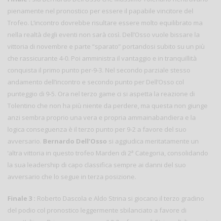
pienamente nel pronostico per essere il papabile vincitore del
Trofeo. L’incontro dovrebbe risultare essere molto equilibrato ma
nella realtà degli eventi non sarà così. Dell’Osso vuole bissare la
vittoria di novembre e parte “sparato” portandosi subito su un più
che rassicurante 4-0. Poi amministra il vantaggio e in tranquillità
conquista il primo punto per-9-3. Nel secondo parziale stesso
andamento dell’incontro e secondo punto per Dell’Osso col
punteggio di 9-5. Ora nel terzo game ci si aspetta la reazione di
Tolentino che non ha più niente da perdere, ma questa non giunge
anzi sembra proprio una vera e propria ammainabandiera e la
logica conseguenza è il terzo punto per 9-2 a favore del suo
avversario.
Bernardo Dell’Osso
si aggiudica meritatamente un
a
‘altra vittoria in questo trofeo Marden di 2
Categoria, consolidando
la sua leadership di capo classifica sempre ai danni del suo
avversario che lo segue in terza posizione.
Finale 3 :
Roberto Dascola e Aldo Strina si giocano il terzo gradino
del podio col pronostico leggermente sbilanciato a favore di