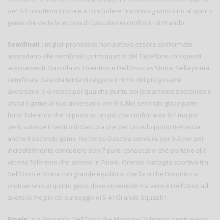
per 3-1 un ottimo Ciotta e a concludere l’incontro giunto sino al quinto
game che vede la vittoria di Dascola nei confronti di Prando.
Semifinali :
miglior pronostico non poteva essere confermato
approdano alle semifinali i primi quattro del Tabellone con questi
abbinamenti: Dascola vs Tolentino e Dell’Osso vs Strina. Nella prima
semifinale Dascola tenta di reggere il ritmo del più giovane
avversario e vi riesce per qualche punto poi lentamente soccombe e
lascia il game al suo avversario per 9-6. Nel secondo gioco parte
forte Tolentino che si porta su un più che confortante 6-1 ma poi
però subisce il rientro di Dascola che per un solo punto 8-9 lascia
anche il secondo game. Nel terzo Dascola conduce per 5-2 per poi
incredibilmente concedere ben 7 punti consecutivi che portano alla
vittoria Tolentino che accede in Finale. Grande battaglia sportiva tra
Dell’Osso e Strina con grande equilibrio che fa si che l’incontro si
protrae sino al quinto gioco dove incredibile ma vero è Dell’Osso ad
avere la meglio col punteggio di 5-4 ! Grande Squash !
Finale :
sia Bernardo Dell’Osso che Massimo Tolentino rientravano