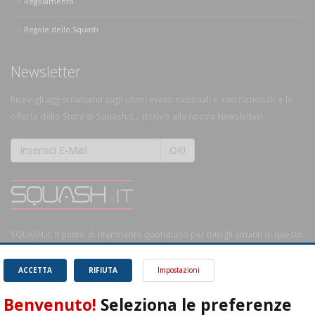
Regolamento
Regole dello Squash
Newsletter
Ricevi gli aggiornamenti sugli ultimi eventi nazionali e internazionali, e le
offerte dello Store di Squash.it... Iscriviti alla nostra Newsletter!
OK!
SQUASH.it: Il punto di riferimento quotidiano per tutti gli amanti di questo
magnifico sport.
Leggi
ACCETTA
RIFIUTA
Impostazioni
Benvenuto!
Seleziona le preferenze