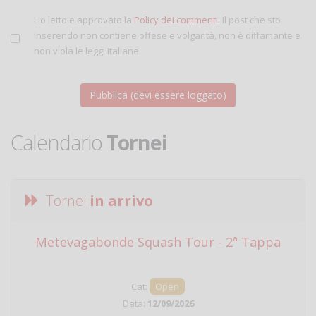
Ho letto e approvato la
Policy dei commenti
. Il post che sto
inserendo non contiene offese e volgarità, non è diffamante e
non viola le leggi italiane.
Calendario
Tornei
Tornei
in arrivo
Metevagabonde Squash Tour - 2ª Tappa
Ci
Cat:
Open
Data:
12/09/2026