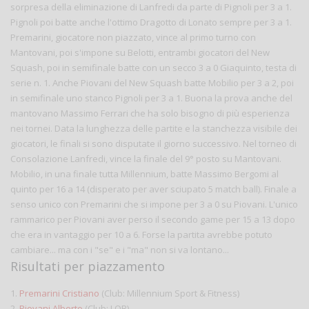
sorpresa della eliminazione di Lanfredi da parte di Pignoli per 3 a 1.
Pignoli poi batte anche l'ottimo Dragotto di Lonato sempre per 3 a 1.
Premarini, giocatore non piazzato, vince al primo turno con
Mantovani, poi s'impone su Belotti, entrambi giocatori del New
Squash, poi in semifinale batte con un secco 3 a 0 Giaquinto, testa di
serie n. 1. Anche Piovani del New Squash batte Mobilio per 3 a 2, poi
in semifinale uno stanco Pignoli per 3 a 1. Buona la prova anche del
mantovano Massimo Ferrari che ha solo bisogno di più esperienza
nei tornei. Data la lunghezza delle partite e la stanchezza visibile dei
giocatori, le finali si sono disputate il giorno successivo. Nel torneo di
Consolazione Lanfredi, vince la finale del 9° posto su Mantovani.
Mobilio, in una finale tutta Millennium, batte Massimo Bergomi al
quinto per 16 a 14 (disperato per aver sciupato 5 match ball). Finale a
senso unico con Premarini che si impone per 3 a 0 su Piovani. L'unico
rammarico per Piovani aver perso il secondo game per 15 a 13 dopo
che era in vantaggio per 10 a 6. Forse la partita avrebbe potuto
cambiare... ma con i "se" e i "ma" non si va lontano...
Risultati per piazzamento
1.
Premarini Cristiano
(Club: Millennium Sport & Fitness)
2.
Piovani Alberto
(Club: LOB)