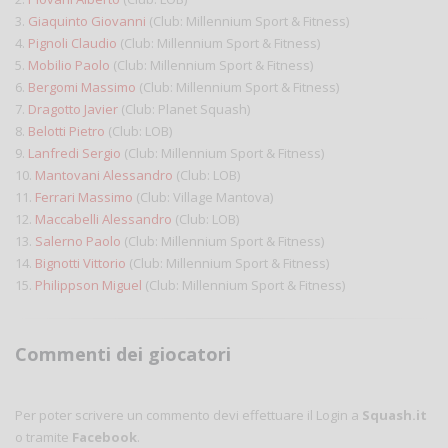
3.
Giaquinto Giovanni
(Club: Millennium Sport & Fitness)
4.
Pignoli Claudio
(Club: Millennium Sport & Fitness)
5.
Mobilio Paolo
(Club: Millennium Sport & Fitness)
6.
Bergomi Massimo
(Club: Millennium Sport & Fitness)
7.
Dragotto Javier
(Club: Planet Squash)
8.
Belotti Pietro
(Club: LOB)
9.
Lanfredi Sergio
(Club: Millennium Sport & Fitness)
10.
Mantovani Alessandro
(Club: LOB)
11.
Ferrari Massimo
(Club: Village Mantova)
12.
Maccabelli Alessandro
(Club: LOB)
13.
Salerno Paolo
(Club: Millennium Sport & Fitness)
14.
Bignotti Vittorio
(Club: Millennium Sport & Fitness)
15.
Philippson Miguel
(Club: Millennium Sport & Fitness)
Commenti dei giocatori
Per poter scrivere un commento devi effettuare il Login a
Squash.it
o tramite
Facebook
.