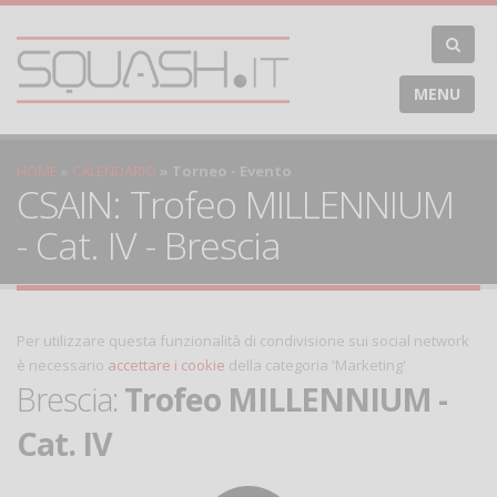
MENU
HOME
CALENDARIO
Torneo - Evento
CSAIN: Trofeo MILLENNIUM
- Cat. IV - Brescia
Per utilizzare questa funzionalità di condivisione sui social network
è necessario
accettare i cookie
della categoria 'Marketing'
Brescia:
Trofeo MILLENNIUM -
Cat. IV