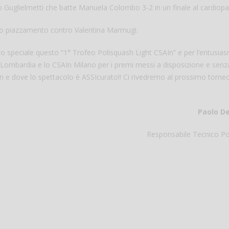
o Guglielmetti che batte Manuela Colombo 3-2 in un finale al cardiop
imo piazzamento contro Valentina Marmugi.
reso speciale questo “1° Trofeo Polisquash Light CSAIn” e per l’entusi
n Lombardia e lo CSAIn Milano per i premi messi a disposizione e senz
n e dove lo spettacolo è ASSIcurato!! Ci rivedremo al prossimo torneo
Paolo De
Responsabile Tecnico Po