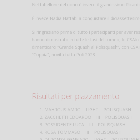
Nel tabellone del nono è invece il grandissimo Ricard
È invece Nadia Hattabi a conquistare il diciassettes
Si ringraziano prima di tutto i partecipanti per aver 
hanno dimostrato in tutte le fasi del torneo, lo CSAI
dimenticarci “Grande Squash al Polisquash”, con CSAI
“Coppia”, novità tutta Poli 2023
Risultati per piazzamento
MAHROUS AMRO LIGHT POLISQUASH
ZACCHETTI EDOARDO III POLISQUASH
POSSIDENTE LUCA III POLISQUASH
ROSA TOMMASO III POLISQUASH
DI RONZA GENNARO LIGHT POLISQUASH