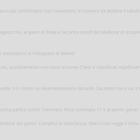
a in più confrontarsi con i nuovissimi, in maniera da dividere il tabell
gazzi che, ai quarti di finale e nei primi round del tabellone di recupe
de entusiasmo al Polisquash di Milano!
Viola, assolutamente non nuovi ai tornei CSAIn e classificati rispettiv
cendo 3-0 contro un determinatissimo Edoardo Zacchetti ma si sa, il
tissima partita contro Tommaso Rosa terminata 11-9 al quinto game!
ellone del quinto. Complice la stanchezza, Marco non regge il ritmo