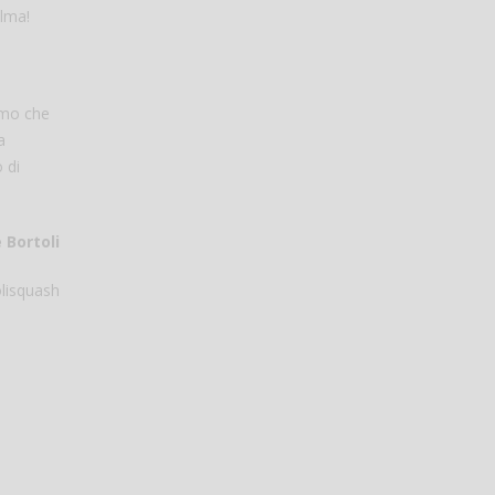
alma!
asmo che
a
 di
 Bortoli
lisquash