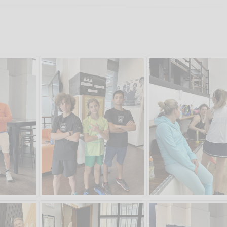
Salve,
come fare per prenotare
il campo per giocare con
un mio amico?
Devo chiamare il numero
telefonico o si può fare
online?
Grazie