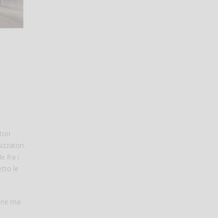
tori
izzatori.
e fra i
etto le
ione ma