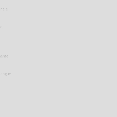
one e
ro,
amente
 sangue