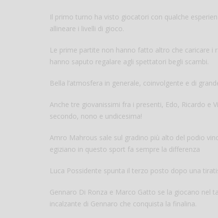
Il primo turno ha visto giocatori con qualche esperienz
allineare i livelli di gioco.
Le prime partite non hanno fatto altro che caricare i ra
hanno saputo regalare agli spettatori begli scambi.
Bella l’atmosfera in generale, coinvolgente e di gran
Anche tre giovanissimi fra i presenti, Edo, Ricardo e 
secondo, nono e undicesima!
Amro Mahrous sale sul gradino più alto del podio vin
egiziano in questo sport fa sempre la differenza
Luca Possidente spunta il terzo posto dopo una tira
Gennaro Di Ronza e Marco Gatto se la giocano nel tab
incalzante di Gennaro che conquista la finalina.