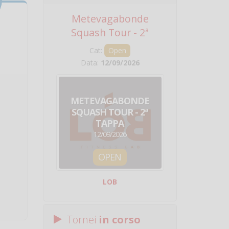
Metevagabonde
Circuito Na
Squash Tour - 2ª
Squadre - 
Tappa
Cat:
Open
Cat:
Squ
Data:
12/09/2026
Data:
19/0
METEVAGABONDE
CIRCU
SQUASH TOUR - 2ª
NAZION
TAPPA
SQUADRE - 
12/09/2026
19/09/
OPEN
SQUA
LOB
Centro Sporti
Tornei
in corso