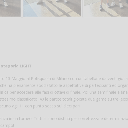
categoria LIGHT
bato 13 Maggio al Polisquash di Milano con un tabellone da venti gioca
 che ha pienamente soddisfatto le aspettative di partecipanti ed organ
fica per accedere alle fasi di ottavi di finale. Poi una semifinale e final
ssettesimo classificato. 40 le partite totali giocate due game su tre (ecc
scuno agli 11 con punto secco sul dieci pari.
ienza in un torneo. Tutti si sono distinti per correttezza e determinaz
n campo!