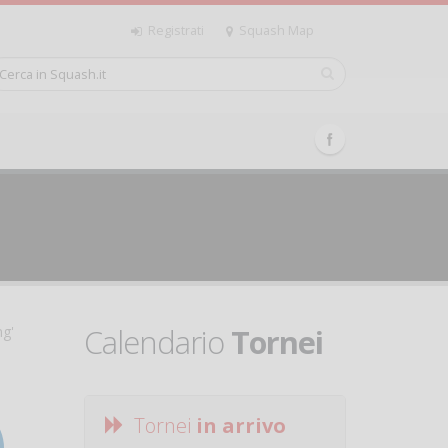
Registrati
Squash Map
Calendario
Tornei
ng'
Tornei
in arrivo