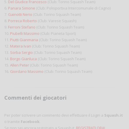
5.
Del Giudice Francesco
(Club: Torino Squash Team)
6.
Panara Simone
(Club: Polisportiva Intercomunale di Cagno)
7.
Gainotti Nerio
(Club: Torino Squash Team)
8.
Porreca Roberto
(Club: Varese Squash)
9.
Ferroni Stefano
(Club: Torino Squash Team)
10.
Piubelli Massimo
(Club: Pianeta Sport)
11.
Piutti Gianmaria
(Club: Torino Squash Team)
12.
Matera Ivan
(Club: Torino Squash Team)
13.
Sorba Sergio
(Club: Torino Squash Team)
14.
Borgo Gianluca
(Club: Torino Squash Team)
15.
Allen Peter
(Club: Torino Squash Team)
16.
Giordano Massimo
(Club: Torino Squash Team)
Commenti dei giocatori
Per poter scrivere un commento devi effettuare il Login a
Squash.it
o tramite
Facebook
.
Se non sei ancora registrato a Squash.it,
REGISTRATI ORA!