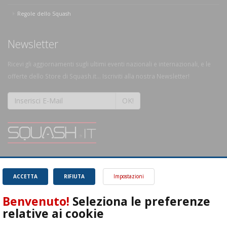
Regole dello Squash
Newsletter
Ricevi gli aggiornamenti sugli ultimi eventi nazionali e internazionali, e le
offerte dello Store di Squash.it... Iscriviti alla nostra Newsletter!
OK!
SQUASH.it: Il punto di riferimento quotidiano per tutti gli amanti di questo
magnifico sport.
Leggi
ACCETTA
RIFIUTA
Impostazioni
Benvenuto!
Seleziona le preferenze
relative ai cookie