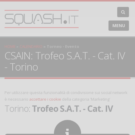
MENU
HOME
CALENDARIO
Torneo - Evento
CSAIN: Trofeo S.A.T. - Cat. IV
- Torino
Per utilizzare questa funzionalità di condivisione sui social network
è necessario
accettare i cookie
della categoria 'Marketing'
Torino:
Trofeo S.A.T. - Cat. IV