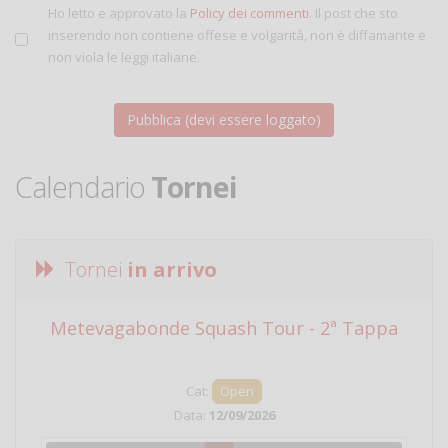
Ho letto e approvato la
Policy dei commenti
. Il post che sto
inserendo non contiene offese e volgarità, non è diffamante e
non viola le leggi italiane.
Calendario
Tornei
Tornei
in arrivo
Metevagabonde Squash Tour - 2ª Tappa
Ci
Cat:
Open
Data:
12/09/2026