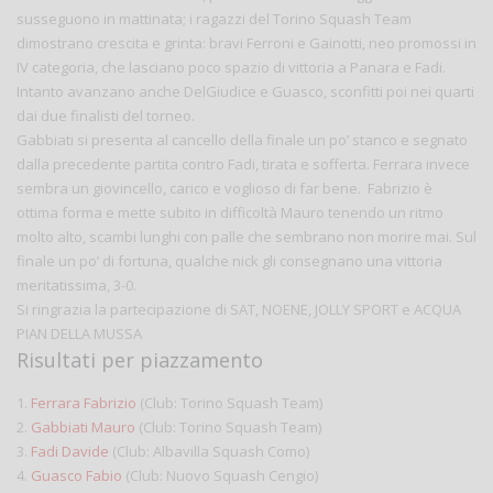
susseguono in mattinata; i ragazzi del Torino Squash Team
dimostrano crescita e grinta: bravi Ferroni e Gainotti, neo promossi in
IV categoria, che lasciano poco spazio di vittoria a Panara e Fadi.
Intanto avanzano anche DelGiudice e Guasco, sconfitti poi nei quarti
dai due finalisti del torneo.
Gabbiati si presenta al cancello della finale un po’ stanco e segnato
dalla precedente partita contro Fadi, tirata e sofferta. Ferrara invece
sembra un giovincello, carico e voglioso di far bene. Fabrizio è
ottima forma e mette subito in difficoltà Mauro tenendo un ritmo
molto alto, scambi lunghi con palle che sembrano non morire mai. Sul
finale un po’ di fortuna, qualche nick gli consegnano una vittoria
meritatissima, 3-0.
Si ringrazia la partecipazione di SAT, NOENE, JOLLY SPORT e ACQUA
PIAN DELLA MUSSA
Risultati per piazzamento
1.
Ferrara Fabrizio
(Club: Torino Squash Team)
2.
Gabbiati Mauro
(Club: Torino Squash Team)
3.
Fadi Davide
(Club: Albavilla Squash Como)
4.
Guasco Fabio
(Club: Nuovo Squash Cengio)