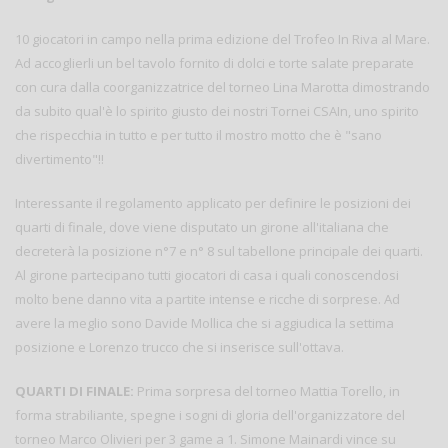
10 giocatori in campo nella prima edizione del Trofeo In Riva al Mare.
Ad accoglierli un bel tavolo fornito di dolci e torte salate preparate
con cura dalla coorganizzatrice del torneo Lina Marotta dimostrando
da subito qual'è lo spirito giusto dei nostri Tornei CSAIn, uno spirito
che rispecchia in tutto e per tutto il mostro motto che è "sano
divertimento"!!
Interessante il regolamento applicato per definire le posizioni dei
quarti di finale, dove viene disputato un girone all'italiana che
decreterà la posizione n°7 e n° 8 sul tabellone principale dei quarti.
Al girone partecipano tutti giocatori di casa i quali conoscendosi
molto bene danno vita a partite intense e ricche di sorprese. Ad
avere la meglio sono Davide Mollica che si aggiudica la settima
posizione e Lorenzo trucco che si inserisce sull'ottava.
QUARTI DI FINALE:
Prima sorpresa del torneo Mattia Torello, in
forma strabiliante, spegne i sogni di gloria dell'organizzatore del
torneo Marco Olivieri per 3 game a 1. Simone Mainardi vince su