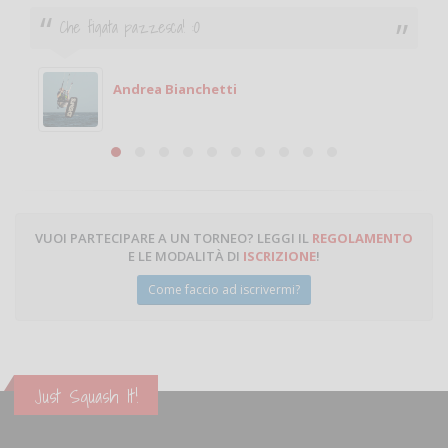
Che figata pazzesca! :O
Andrea Bianchetti
VUOI PARTECIPARE A UN TORNEO? LEGGI IL
REGOLAMENTO
E LE MODALITÀ DI
ISCRIZIONE
!
Come faccio ad iscrivermi?
Just Squash It!