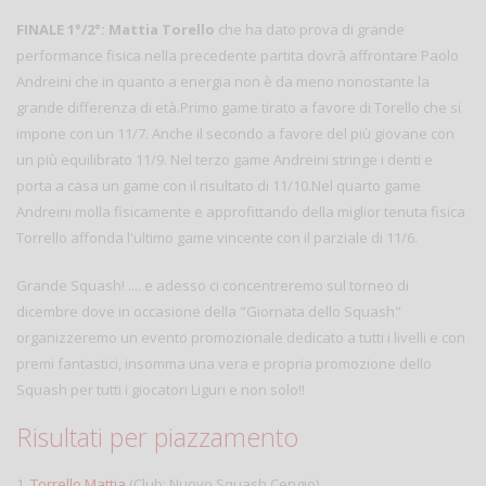
FINALE 1°/2°:
Mattia Torello
che ha dato prova di grande
performance fisica nella precedente partita dovrà affrontare Paolo
Andreini che in quanto a energia non è da meno nonostante la
grande differenza di età.Primo game tirato a favore di Torello che si
impone con un 11/7. Anche il secondo a favore del più giovane con
un più equilibrato 11/9. Nel terzo game Andreini stringe i denti e
porta a casa un game con il risultato di 11/10.Nel quarto game
Andreini molla fisicamente e approfittando della miglior tenuta fisica
Torrello affonda l'ultimo game vincente con il parziale di 11/6.
Grande Squash! .... e adesso ci concentreremo sul torneo di
dicembre dove in occasione della "Giornata dello Squash"
organizzeremo un evento promozionale dedicato a tutti i livelli e con
premi fantastici, insomma una vera e propria promozione dello
Squash per tutti i giocatori Liguri e non solo!!
Risultati per piazzamento
1.
Torrello Mattia
(Club: Nuovo Squash Cengio)