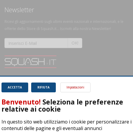
Newsletter
Ricevi gli aggiornamenti sugli ultimi eventi nazionali e internazionali, e le
offerte dello Store di Squash.it... Iscriviti alla nostra Newsletter!
OK!
SQUASH.it: Il punto di riferimento quotidiano per tutti gli amanti di questo
magnifico sport.
Leggi
ACCETTA
RIFIUTA
Impostazioni
Benvenuto!
Seleziona le preferenze
relative ai cookie
In questo sito web utilizziamo i cookie per personalizzare i
ASD Let's Sport - Via T. Olivelli 3, 25014 Castenedolo (BS) - P. Iva:
contenuti delle pagine e gli eventuali annunci
04278030988