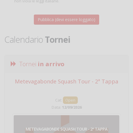
non viola le leggi italiane.
Calendario
Tornei
Tornei
in arrivo
Metevagabonde Squash Tour - 2ª Tappa
Ci
Cat:
Open
Data:
12/09/2026
METEVAGABONDE SQUASH TOUR - 2ª TAPPA