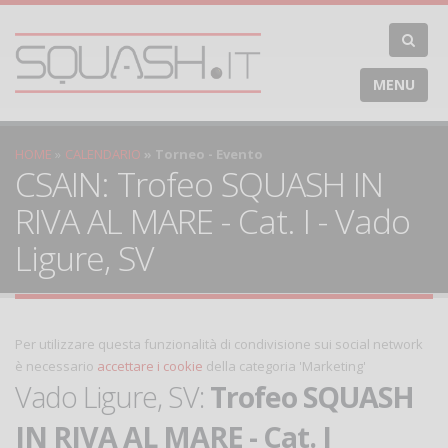
MENU
HOME
CALENDARIO
Torneo - Evento
CSAIN: Trofeo SQUASH IN
RIVA AL MARE - Cat. I - Vado
Ligure, SV
Per utilizzare questa funzionalità di condivisione sui social network
è necessario
accettare i cookie
della categoria 'Marketing'
Vado Ligure, SV:
Trofeo SQUASH
IN RIVA AL MARE - Cat. I