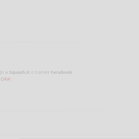
Vanessa Ca
gin a
Squash.it
o tramite
Facebook
.
 ORA!