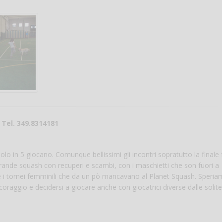
Salve,
 Tel. 349.8314181
come fare per pren
il campo per giocare
o in 5 giocano. Comunque bellissimi gli incontri sopratutto la finale 
un mio amico?
 grande squash con recuperi e scambi, con i maschietti che son fuori a
Devo chiamare il nu
re i tornei femminili che da un pò mancavano al Planet Squash. Speri
telefonico o si può f
online?
raggio e decidersi a giocare anche con giocatrici diverse dalle solit
Grazie