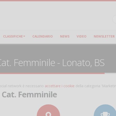
CLASSIFICHE
CALENDARIO
NEWS
VIDEO
NEWSLETTER
at. Femminile - Lonato, BS
 social network è necessario
accettare i cookie
della categoria 'Marketi
 Cat. Femminile