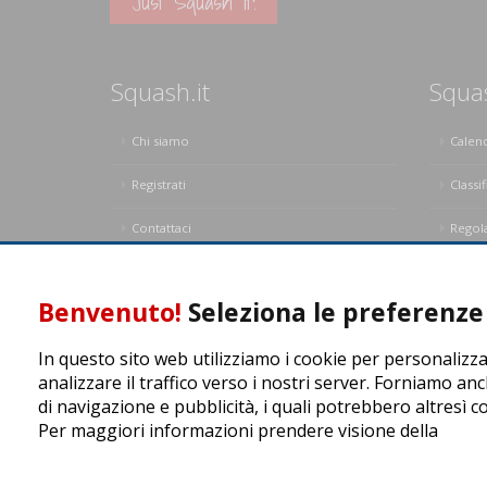
Just Squash It!
Squash.it
Squa
Chi siamo
Calen
Registrati
Classif
Contattaci
Regol
Privacy Policy
Regol
Benvenuto!
Seleziona le preferenze 
In questo sito web utilizziamo i cookie per personalizza
analizzare il traffico verso i nostri server. Forniamo anc
di navigazione e pubblicità, i quali potrebbero altresì c
Per maggiori informazioni prendere visione della
cooki
ASD Let's Sport - Via T. Olivelli 3, 25014 Castenedolo (BS) -
© Copyright 2015 | All Rights Reserved - Powered by
DynD