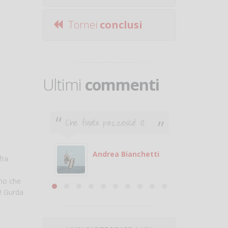
Tornei
conclusi
Ultimi
commenti
Che figata pazzesca! :O
Ciao. Son
poco e v
otare
giocare.
 con
puoi gio
Andrea Bianchetti
fra
mero
Michele
amo che
are
e! Gurda