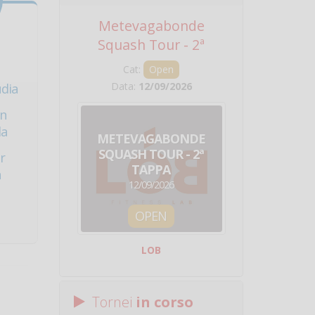
Metevagabonde
Circuito Na
Squash Tour - 2ª
Squadre - 
Tappa
Cat:
Open
Cat:
Squ
Data:
12/09/2026
Data:
19/0
udia
in
la
METEVAGABONDE
CIRCU
SQUASH TOUR - 2ª
NAZION
r
TAPPA
SQUADRE - 
a
12/09/2026
19/09/
OPEN
SQUA
LOB
Centro Sporti
Tornei
in corso