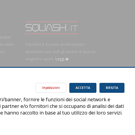
 eventi
rte dello
SQUASH.it: Il punto di riferimento
tra
quotidiano per tutti gli amanti di questo
magnifico sport.
Leggi
OK!
Impostazioni
ACCETTA
RIFIUTA
ri/banner, fornire le funzioni dei social network e
i partner e/o fornitori che si occupano di analisi dei dati
 hanno raccolto in base al tuo utilizzo dei loro servizi.
Privacy Policy
Cookie Policy
Accessibilità
Sitemap