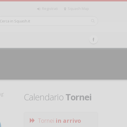
Registrati
Squash Map
Calendario
Tornei
ng'
Tornei
in arrivo