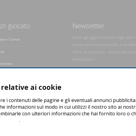
sh giocato
Newsletter
Ricevi gli aggiornamenti sugli ultimi
dario Tornei
nazionali e internazionali, e le offe
ica
Store di Squash.it... Iscriviti alla nos
Newsletter!
amento
e dello Squash
relative ai cookie
re i contenuti delle pagine e gli eventuali annunci pubblicita
he informazioni sul modo in cui utilizzi il nostro sito ai nostr
ombinarle con ulteriori informazioni che hai fornito loro o che
e policy
.
 P. Iva: 04278030988
evice