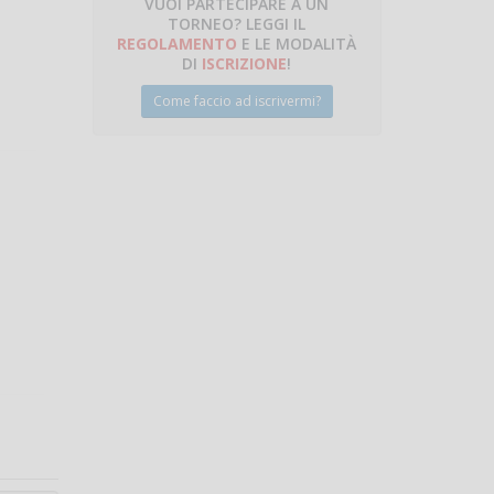
VUOI PARTECIPARE A UN
TORNEO? LEGGI IL
talano
REGOLAMENTO
E LE MODALITÀ
DI
ISCRIZIONE
!
Come faccio ad iscrivermi?