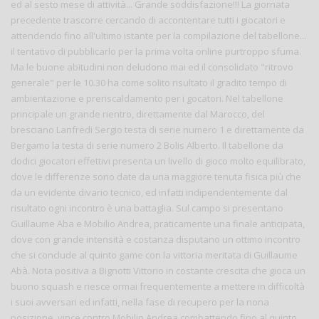
ed al sesto mese di attività... Grande soddisfazione!!! La giornata
precedente trascorre cercando di accontentare tutti i giocatori e
attendendo fino all'ultimo istante per la compilazione del tabellone...
il tentativo di pubblicarlo per la prima volta online purtroppo sfuma.
Ma le buone abitudini non deludono mai ed il consolidato "ritrovo
generale" per le 10.30 ha come solito risultato il gradito tempo di
ambientazione e preriscaldamento per i gocatori. Nel tabellone
principale un grande rientro, direttamente dal Marocco, del
bresciano Lanfredi Sergio testa di serie numero 1 e direttamente da
Bergamo la testa di serie numero 2 Bolis Alberto. Il tabellone da
dodici giocatori effettivi presenta un livello di gioco molto equilibrato,
dove le differenze sono date da una maggiore tenuta fisica più che
da un evidente divario tecnico, ed infatti indipendentemente dal
risultato ogni incontro è una battaglia. Sul campo si presentano
Guillaume Aba e Mobilio Andrea, praticamente una finale anticipata,
dove con grande intensità e costanza disputano un ottimo incontro
che si conclude al quinto game con la vittoria meritata di Guillaume
Abà. Nota positiva a Bignotti Vittorio in costante crescita che gioca un
buono squash e riesce ormai frequentemente a mettere in difficoltà
i suoi avversari ed infatti, nella fase di recupero per la nona
posizione, vince contro Mobilio Andrea combattendo fino al quinto