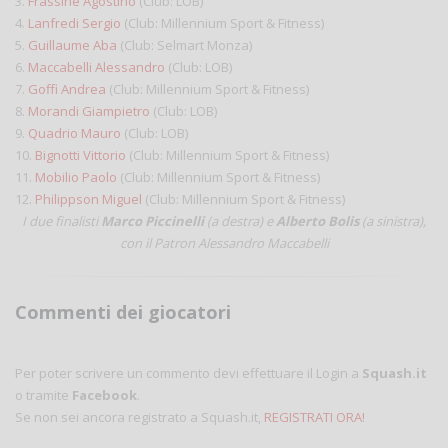
3.
Frassine Agostino
(Club: LOB)
4.
Lanfredi Sergio
(Club: Millennium Sport & Fitness)
5.
Guillaume Aba
(Club: Selmart Monza)
6.
Maccabelli Alessandro
(Club: LOB)
7.
Goffi Andrea
(Club: Millennium Sport & Fitness)
8.
Morandi Giampietro
(Club: LOB)
9.
Quadrio Mauro
(Club: LOB)
10.
Bignotti Vittorio
(Club: Millennium Sport & Fitness)
11.
Mobilio Paolo
(Club: Millennium Sport & Fitness)
12.
Philippson Miguel
(Club: Millennium Sport & Fitness)
I due finalisti
Marco Piccinelli
(a destra) e
Alberto Bolis
(a sinistra),
con il Patron Alessandro Maccabelli
Commenti dei giocatori
Per poter scrivere un commento devi effettuare il Login a
Squash.it
o tramite
Facebook
.
Se non sei ancora registrato a Squash.it,
REGISTRATI ORA!