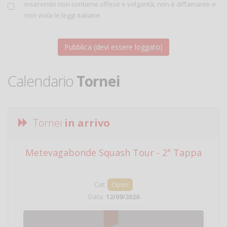
inserendo non contiene offese e volgarità, non è diffamante e
non viola le leggi italiane.
Calendario
Tornei
Tornei
in arrivo
Metevagabonde Squash Tour - 2ª Tappa
Ci
Cat:
Open
Data:
12/09/2026