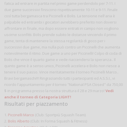
fatica ad entrare in partita nel primo game perdendolo per 7-11. I
due game successivi finiscono rispettivamente 10-11 e 9-11. Finale
così tutta bergamasca tra Piccinelli e Bolis. La tensione nell'aria è
palpabile ed entrambi i giocatori avrebbero preferito non doversi
affrontare in finale, ma dopo essere entrati in campo non vogliono
uscirne sconfitti. Bolis prende subito le distanze vincendo il primo
game, tenta di mantenere la stessa regolarità di gioco per i
successivi due game, ma nulla può contro un Piccinelli che aumenta
notevolmente il ritmo. Due game a uno per Piccinelli! Colpo di coda di
Bolis che vince il quarto game e vede riaccendersi la speranza.. Il
quinto game è a senso unico, Piccinelli accelera e Bolis non riesce a
tenere il suo passo. Vince meritatamente il torneo Piccinelli Marco..
Bravi bergamaschi!!! Ringraziando tutti i partecipanti ed A.S.S.I., vi
ricordo l'appuntamento per il torneo "National PSA Closed" da 750,00
$ in programma presso la nostra struttura il 28 e 29 marzo!
Vedi
anche il torneo di Categoria LIGHT!
Risultati per piazzamento
1.
Piccinelli Marco
(Club: Sportpiù Squash Team)
2.
Bolis Alberto
(Club: In Forma Squash & Fitness)