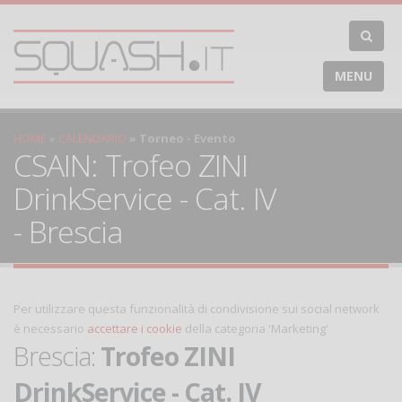
MENU
HOME
CALENDARIO
Torneo - Evento
CSAIN: Trofeo ZINI
DrinkService - Cat. IV
- Brescia
Per utilizzare questa funzionalità di condivisione sui social network
è necessario
accettare i cookie
della categoria 'Marketing'
Brescia:
Trofeo ZINI
DrinkService - Cat. IV