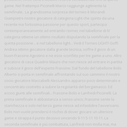
game. Nel frattempo Piccinelli Marco raggiunge agilmente la
semifinale.. La grandissima sorpresa del torneo è Morandi
Giampietro nostro giocatore di categoria Light che spinto da una
recente ma fortissima passione per questo sport, partecipa
contemporaneamente ad entrambi i tornei; nel tabellone di IV
categoria ottiene un ottimo risultato disputando la semifinale per la
quinta posizione... e nel tabellone light... Vedi il Torneo LIGHT! Goffi
Andrea ottimo giocatore dalla grande tecnica, soffre il gioco di un
buon Frassine Agostino e ne esce sconfitto per tre game a uno. Altro
giocatore di casa Quadrio Mauro che non riesce ad entrare in partita
e subisce il gioco dell'esperto Frassine. Dal fondo del tabellone Bolis
Alberto si porta in semifinale affrontando sul suo cammino il nostro
socio-giocatore Maccabelli Alessandro apparso poco determinato e
concentrato costretto a subire la regolarità del bergamasco. Ed
eccoci giunti alle semifinali... Frassine-Bolis e Lanfredi-Piccinelli. La
prima semifinale è abbastanza a senso unico; Frassine sente la
stanchezza e solo nel terzo game riesce ad infastidire l'avversario.
Bolis non vuole prendersi il rischio di dover giocare un ulteriore
game e strappa il punto decisivo vincendo 9-11 5-11 10-11. La
seconda semifinale è più combattuta, Lanfredi non molla mai, ma