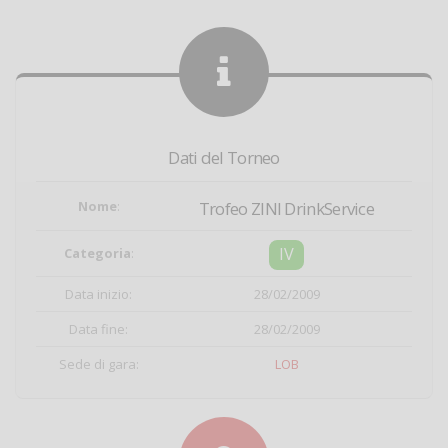
Dati del Torneo
Nome
:
Trofeo ZINI DrinkService
IV
Categoria
:
Data inizio:
28/02/2009
Data fine:
28/02/2009
Sede di gara:
LOB