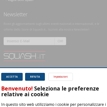
Newsletter
Ricevi gli aggiornamenti sugli ultimi eventi nazionali e internazionali, e le
offerte dello Store di Squash.it... Iscriviti alla nostra Newsletter!
OK!
SQUASH.it: Il punto di riferimento quotidiano per tutti gli amanti di questo
magnifico sport.
Leggi
ACCETTA
RIFIUTA
Impostazioni
Benvenuto!
Seleziona le preferenze
relative ai cookie
In questo sito web utilizziamo i cookie per personalizzare i
ASD Let's Sport - Via T. Olivelli 3, 25014 Castenedolo (BS) - P. Iva: