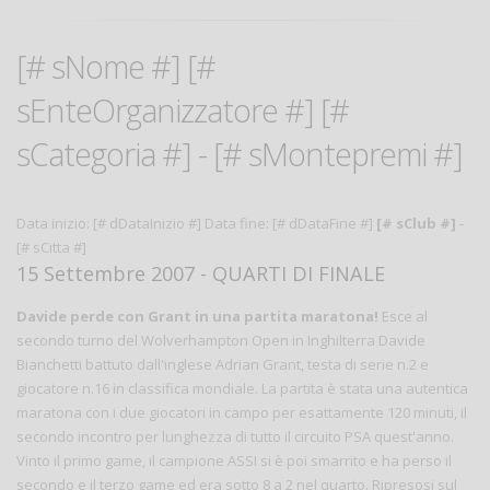
[# sNome #] [#
sEnteOrganizzatore #] [#
sCategoria #] - [# sMontepremi #]
Data inizio: [# dDataInizio #] Data fine: [# dDataFine #]
[# sClub #]
-
[# sCitta #]
15 Settembre 2007 - QUARTI DI FINALE
Davide perde con Grant in una partita maratona!
Esce al
secondo turno del Wolverhampton Open in Inghilterra Davide
Bianchetti battuto dall'inglese Adrian Grant, testa di serie n.2 e
giocatore n.16 in classifica mondiale. La partita è stata una autentica
maratona con i due giocatori in campo per esattamente 120 minuti, il
secondo incontro per lunghezza di tutto il circuito PSA quest'anno.
Vinto il primo game, il campione ASSI si è poi smarrito e ha perso il
secondo e il terzo game ed era sotto 8 a 2 nel quarto. Ripresosi sul