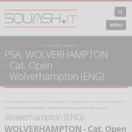
MENU
HOME
CALENDARIO
Torneo - Evento
PSA: WOLVERHAMPTON
- Cat. Open
- Wolverhampton (ENG)
Per utilizzare questa funzionalità di condivisione sui social network
è necessario
accettare i cookie
della categoria 'Marketing'
Wolverhampton (ENG):
WOLVERHAMPTON - Cat. Open