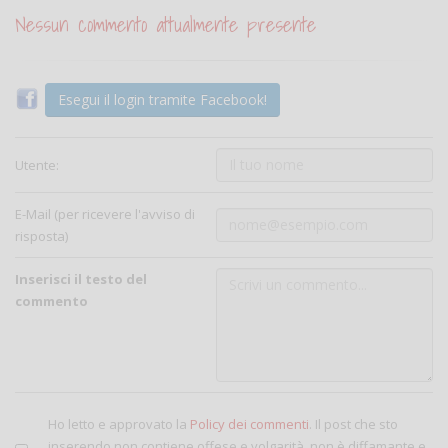
Nessun commento attualmente presente
Esegui il login tramite Facebook!
Utente:
E-Mail (per ricevere l'avviso di
risposta)
Inserisci il testo del
commento
Ho letto e approvato la
Policy dei commenti
. Il post che sto
inserendo non contiene offese e volgarità, non è diffamante e