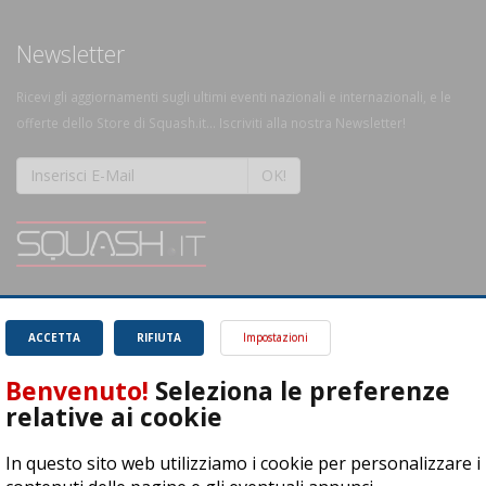
Newsletter
Ricevi gli aggiornamenti sugli ultimi eventi nazionali e internazionali, e le
offerte dello Store di Squash.it... Iscriviti alla nostra Newsletter!
OK!
SQUASH.it: Il punto di riferimento quotidiano per tutti gli amanti di questo
magnifico sport.
Leggi
ACCETTA
RIFIUTA
Impostazioni
Benvenuto!
Seleziona le preferenze
relative ai cookie
In questo sito web utilizziamo i cookie per personalizzare i
ASD Let's Sport - Via T. Olivelli 3, 25014 Castenedolo (BS) - P. Iva: