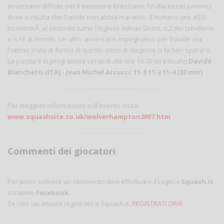
avversario difficile per il trentenne bresciano, fin dai tornei juniores
dove ci risulta che Davide non abbia mai vinto. Il numero uno ASSI
incontrerÃ al secondo turno l'inglese Adrian Grant, n.2 del tabellone
e n.16 al mondo. Un altro avversario impegnativo per Davide ma
l'ottimo stato di forma di questo inizio di stagione ci fa ben sperare.
La partita è in programma venerdì alle ore 19.00 (ora locale)
Davide
Bianchetti (ITA) - Jean Michel Arcucci: 11-3 11-2 11-4 (33 min)
Per maggiori informazioni sull'evento visita:
www.squashsite.co.uk/wolverhampton2007.htm
Commenti dei giocatori
Per poter scrivere un commento devi effettuare il Login a
Squash.it
o tramite
Facebook
.
Se non sei ancora registrato a Squash.it,
REGISTRATI ORA!