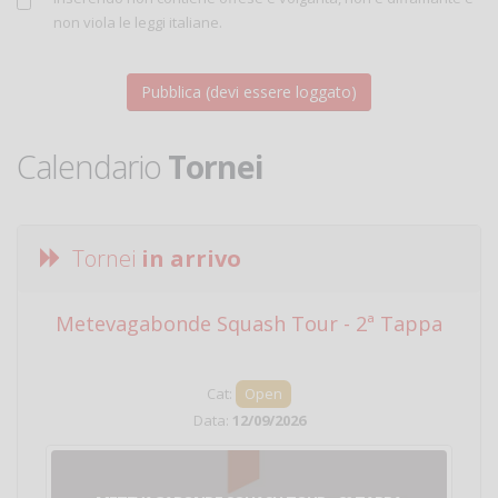
non viola le leggi italiane.
Calendario
Tornei
Tornei
in arrivo
Metevagabonde Squash Tour - 2ª Tappa
Ci
Cat:
Open
Data:
12/09/2026