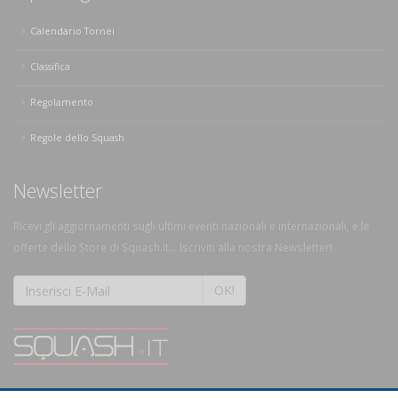
Calendario Tornei
Classifica
Regolamento
Regole dello Squash
Newsletter
Ricevi gli aggiornamenti sugli ultimi eventi nazionali e internazionali, e le
offerte dello Store di Squash.it... Iscriviti alla nostra Newsletter!
OK!
SQUASH.it: Il punto di riferimento quotidiano per tutti gli amanti di questo