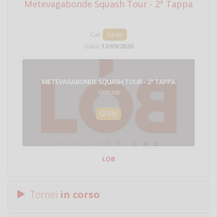
Metevagabonde Squash Tour - 2ª Tappa
Ci
Cat:
Open
Data:
12/09/2026
METEVAGABONDE SQUASH TOUR - 2ª TAPPA
12/09/2026
OPEN
LOB
Tornei
in corso