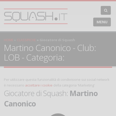
MENU
HOME
CLASSIFICHE
Giocatore di Squash
Martino Canonico - Club:
LOB - Categoria:
Per utilizzare questa funzionalità di condivisione sui social network
è necessario
accettare i cookie
della categoria 'Marketing'
Giocatore di Squash:
Martino
Canonico