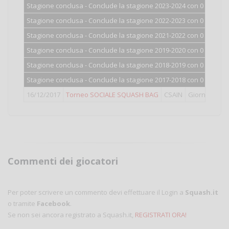
Stagione conclusa - Conclude la stagione 2023-2024 con 0 punti.
Stagione conclusa - Conclude la stagione 2022-2023 con 0 punti.
Stagione conclusa - Conclude la stagione 2021-2022 con 0 punti.
Stagione conclusa - Conclude la stagione 2019-2020 con 0 punti.
Stagione conclusa - Conclude la stagione 2018-2019 con 0 punti.
Stagione conclusa - Conclude la stagione 2017-2018 con 0 punti.
16/12/2017
Torneo SOCIALE SQUASH BAG
CSAIN
Giornata Csa
Commenti dei giocatori
Per poter scrivere un commento devi effettuare il Login a
Squash.it
o tramite
Facebook
.
Se non sei ancora registrato a Squash.it,
REGISTRATI ORA!