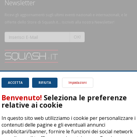
Newsletter
Ricevi gli aggiornamenti sugli ultimi eventi nazionali e internazionali, e le
offerte dello Store di Squash.it... Iscriviti alla nostra Newsletter!
OK!
SQUASH.it: Il punto di riferimento quotidiano per tutti gli amanti di questo
magnifico sport.
Leggi
ACCETTA
RIFIUTA
Impostazioni
Benvenuto!
Seleziona le preferenze
relative ai cookie
In questo sito web utilizziamo i cookie per personalizzare i
ASD Let's Sport - Via T. Olivelli 3, 25014 Castenedolo (BS) - P. Iva:
contenuti delle pagine e gli eventuali annunci
04278030988
pubblicitari/banner, fornire le funzioni dei social network
© Copyright 2015 | All Rights Reserved - Powered by
DynDevice