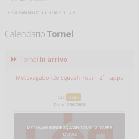
Mondiale Maschile e Femminile P.S.A.
Calendario
Tornei
Tornei
in arrivo
Metevagabonde Squash Tour - 2ª Tappa
Ci
Cat:
Open
Data:
12/09/2026
METEVAGABONDE SQUASH TOUR - 2ª TAPPA
12/09/2026