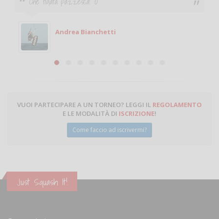
Che figata pazzesca! :O
Andrea Bianchetti
VUOI PARTECIPARE A UN TORNEO? LEGGI IL
REGOLAMENTO
E LE MODALITÀ DI
ISCRIZIONE
!
Come faccio ad iscrivermi?
Just Squash It!