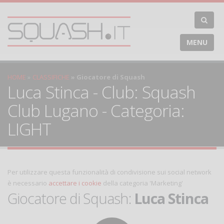
MENU
HOME
CLASSIFICHE
Giocatore di Squash
Luca Stinca - Club: Squash
Club Lugano - Categoria:
LIGHT
Per utilizzare questa funzionalità di condivisione sui social network
è necessario
accettare i cookie
della categoria 'Marketing'
Giocatore di Squash:
Luca Stinca