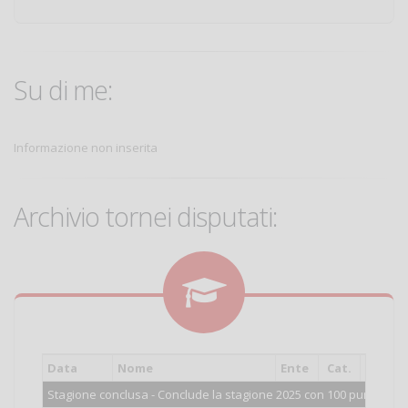
Su di me:
Informazione non inserita
Archivio tornei disputati:
Data
Nome
Ente
Cat.
Piazz
Stagione conclusa - Conclude la stagione 2025 con 100 punti.