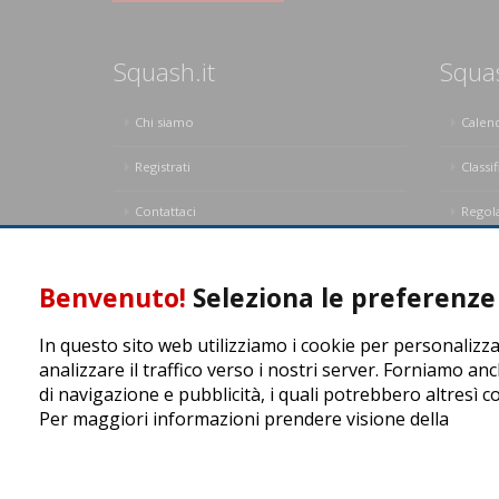
Squash.it
Squa
Chi siamo
Calen
Registrati
Classif
Contattaci
Regol
Privacy Policy
Regol
Benvenuto!
Seleziona le preferenze 
In questo sito web utilizziamo i cookie per personalizza
analizzare il traffico verso i nostri server. Forniamo anc
di navigazione e pubblicità, i quali potrebbero altresì c
Per maggiori informazioni prendere visione della
cooki
ASD Let's Sport - Via T. Olivelli 3, 25014 Castenedolo (BS) -
© Copyright 2015 | All Rights Reserved - Powered by
DynD