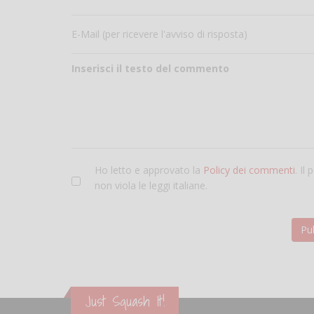
E-Mail (per ricevere l'avviso di risposta)
Inserisci il testo del commento
Ho letto e approvato la
Policy dei commenti
. Il
non viola le leggi italiane.
Just Squash It!