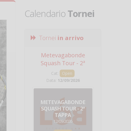
Calendario
Tornei
Tornei
in arrivo
Metevagabonde
Circuito Na
Squash Tour - 2ª
Squadre - 
Tappa
Cat:
Open
Cat:
Squ
Data:
12/09/2026
Data:
19/0
METEVAGABONDE
CIRCU
SQUASH TOUR - 2ª
NAZION
TAPPA
SQUADRE - 
12/09/2026
19/09/