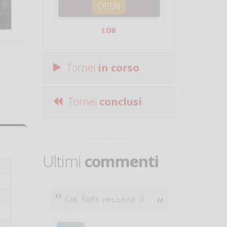
OPEN
SQUA
LOB
Centro Sporti
Tornei
in corso
Tornei
conclusi
Ultimi
commenti
Che figata pazzesca! :O
Ciao. Son
poco e v
otare
giocare.