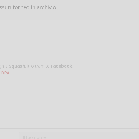
ssun torneo in archivio
gin a
Squash.it
o tramite
Facebook
.
 ORA!