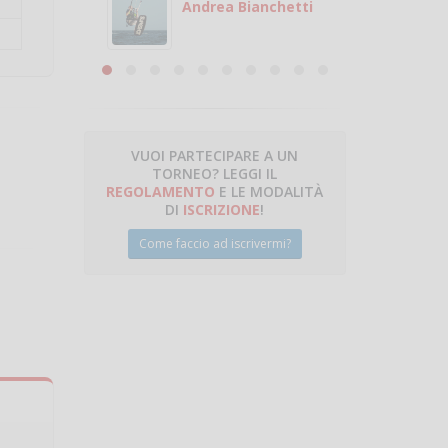
 con
puoi gio
Andrea Bianchetti
mero
Michele
are
VUOI PARTECIPARE A UN
TORNEO? LEGGI IL
talano
REGOLAMENTO
E LE MODALITÀ
DI
ISCRIZIONE
!
Come faccio ad iscrivermi?