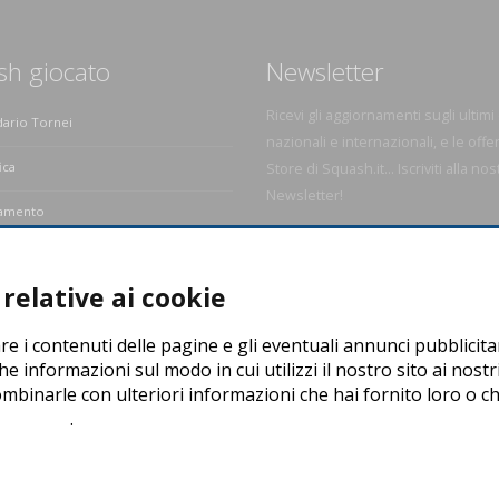
sh giocato
Newsletter
Ricevi gli aggiornamenti sugli ultimi
dario Tornei
nazionali e internazionali, e le offe
ica
Store di Squash.it... Iscriviti alla nos
Newsletter!
amento
e dello Squash
relative ai cookie
re i contenuti delle pagine e gli eventuali annunci pubblicita
he informazioni sul modo in cui utilizzi il nostro sito ai nostr
ombinarle con ulteriori informazioni che hai fornito loro o che
e policy
.
 P. Iva: 04278030988
evice