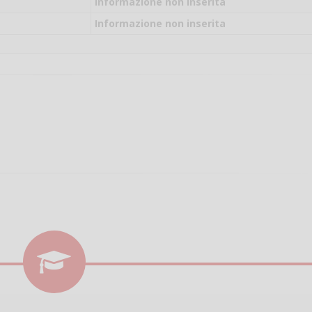
il campo per giocare
Informazione non inserita
un mio amico?
Informazione non inserita
Devo chiamare il nu
telefonico o si può f
online?
Grazie
Vanessa Ca