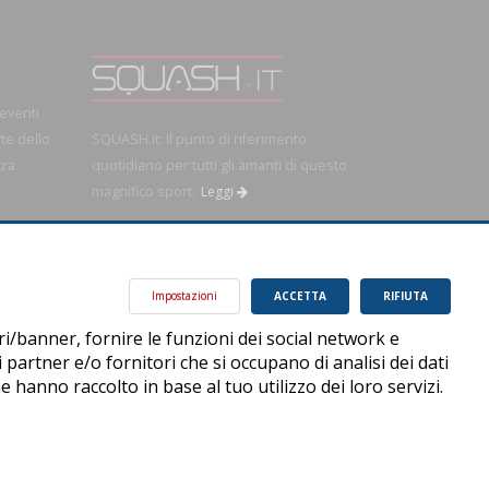
 eventi
rte dello
SQUASH.it: Il punto di riferimento
tra
quotidiano per tutti gli amanti di questo
magnifico sport.
Leggi
OK!
Impostazioni
ACCETTA
RIFIUTA
ri/banner, fornire le funzioni dei social network e
i partner e/o fornitori che si occupano di analisi dei dati
 hanno raccolto in base al tuo utilizzo dei loro servizi.
Privacy Policy
Cookie Policy
Accessibilità
Sitemap