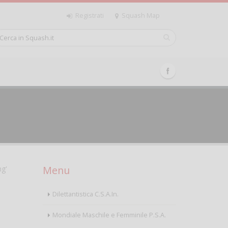
Registrati
Squash Map
Menu
ng'
Dilettantistica C.S.A.In.
Mondiale Maschile e Femminile P.S.A.