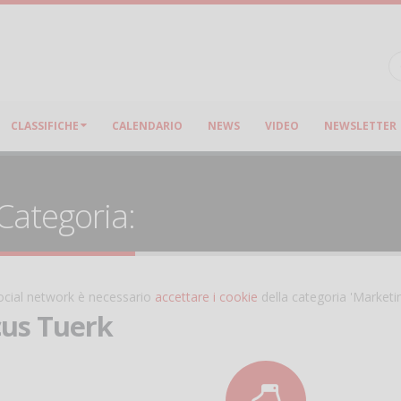
CLASSIFICHE
CALENDARIO
NEWS
VIDEO
NEWSLETTER
 Categoria:
 social network è necessario
accettare i cookie
della categoria 'Marketi
us Tuerk