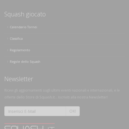
Squash giocato
Calendario Tornei
Classifica
Regolamento
Regole dello Squash
Newsletter
Ricevi gli aggiornamenti sugli ultimi eventi nazionali e internazionali, e le
offerte dello Store di Squash.it... Iscriviti alla nostra Newsletter!
OK!