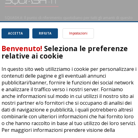
SQUASH.it: Il punto di riferimento quotidiano per tutti gli amanti di questo
magnifico sport.
Leggi
ACCETTA
RIFIUTA
Impostazioni
Benvenuto!
Seleziona le preferenze
relative ai cookie
ASD Let's Sport - Via T. Olivelli 3, 25014 Castenedolo (BS) - P. Iva:
In questo sito web utilizziamo i cookie per personalizzare i
04278030988
contenuti delle pagine e gli eventuali annunci
© Copyright 2015 | All Rights Reserved - Powered by
DynDevice
pubblicitari/banner, fornire le funzioni dei social network
e analizzare il traffico verso i nostri server. Forniamo
Privacy Policy
Cookie Policy
Accessibilità
Sitemap
anche informazioni sul modo in cui utilizzi il nostro sito ai
nostri partner e/o fornitori che si occupano di analisi dei
dati di navigazione e pubblicità, i quali potrebbero altresì
combinarle con ulteriori informazioni che hai fornito loro
o che hanno raccolto in base al tuo utilizzo dei loro servizi.
Per maggiori informazioni prendere visione della
cookie
policy
.