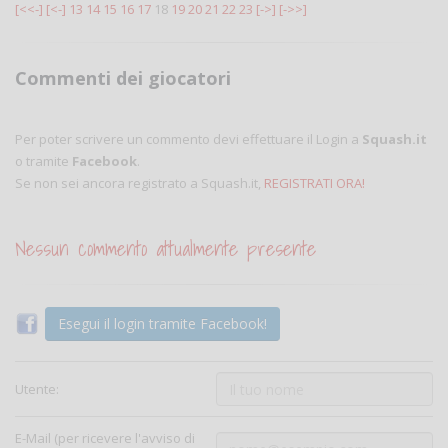
[<<-]
[<-]
13
14
15
16
17
18
19
20
21
22
23
[->]
[->>]
Commenti dei giocatori
Per poter scrivere un commento devi effettuare il Login a
Squash.it
o tramite
Facebook
.
Se non sei ancora registrato a Squash.it,
REGISTRATI ORA!
Nessun commento attualmente presente
Esegui il login tramite Facebook!
Utente:
E-Mail (per ricevere l'avviso di