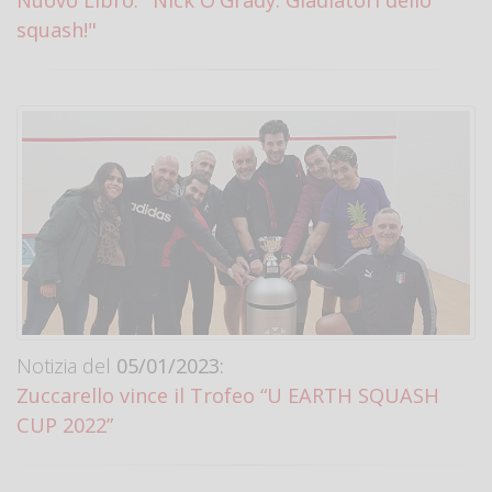
Nuovo Libro: "Nick O'Grady. Gladiatori dello
squash!"
Notizia del
05/01/2023:
Zuccarello vince il Trofeo “U EARTH SQUASH
CUP 2022”