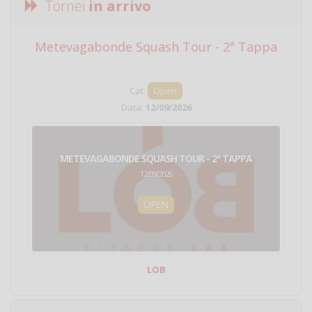
Tornei
in arrivo
Metevagabonde Squash Tour - 2ª Tappa
Ci
Cat:
Open
Data:
12/09/2026
METEVAGABONDE SQUASH TOUR - 2ª TAPPA
12/09/2026
OPEN
LOB