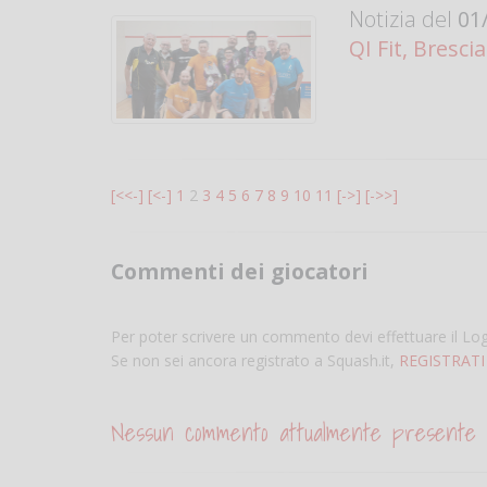
Notizia del
01/
QI Fit, Brescia
[<<-]
[<-]
1
2
3
4
5
6
7
8
9
10
11
[->]
[->>]
Commenti dei giocatori
Per poter scrivere un commento devi effettuare il Lo
Se non sei ancora registrato a Squash.it,
REGISTRATI
Nessun commento attualmente presente