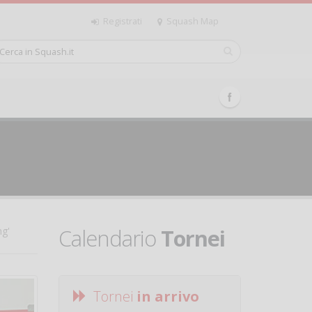
Registrati
Squash Map
Calendario
Tornei
ng'
Tornei
in arrivo