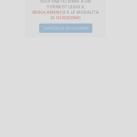
VUOI PARTECIPARE A UN
TORNEO? LEGGI IL
talano
REGOLAMENTO
E LE MODALITÀ
DI
ISCRIZIONE
!
Come faccio ad iscrivermi?