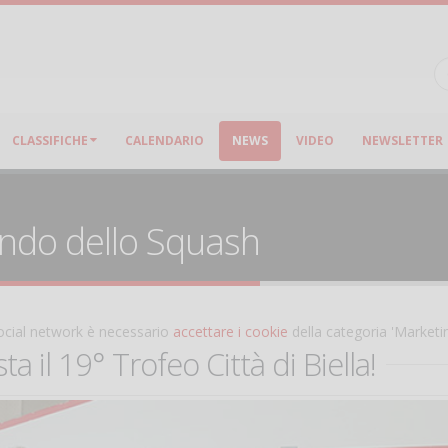
CLASSIFICHE
CALENDARIO
NEWS
VIDEO
NEWSLETTER
ondo dello Squash
 social network è necessario
accettare i cookie
della categoria 'Marketi
 il 19° Trofeo Città di Biella!