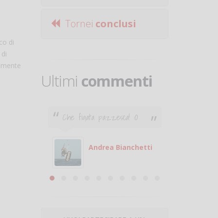
Tornei
conclusi
co di
 di
cemente
Ultimi
commenti
Che figata pazzesca! :O
Ciao. Son
poco e v
otare
giocare.
 con
puoi gio
Andrea Bianchetti
mero
Michele
are