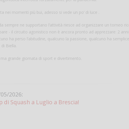
ta nei momenti più bui, adesso si vede un po’ di luce .
e da sempre ne supportano l’attività riesce ad organizzare un torneo ric
re - il circuito agonistico non è ancora pronto ad apprezzare: 2 anni
lcuno ha perso l’abitudine, qualcuno la passione, qualcuno ha sempli
 di Biella.
, ma grande giornata di sport e divertimento.
Salve,
come fare per pren
il campo per giocare
un mio amico?
05/2026:
Devo chiamare il nu
di Squash a Luglio a Brescia!
telefonico o si può f
online?
Grazie