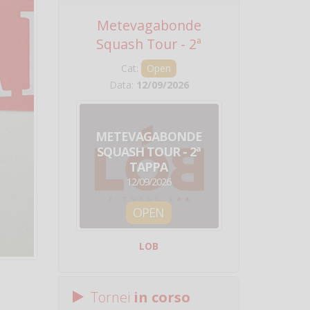
Metevagabonde
Circuito Na
Squash Tour - 2ª
Squadre - 
Tappa
Cat:
Open
Cat:
Squ
Data:
12/09/2026
Data:
19/0
METEVAGABONDE
CIRCU
SQUASH TOUR - 2ª
NAZION
TAPPA
SQUADRE - 
12/09/2026
19/09/
OPEN
SQUA
LOB
Centro Sporti
Tornei
in corso